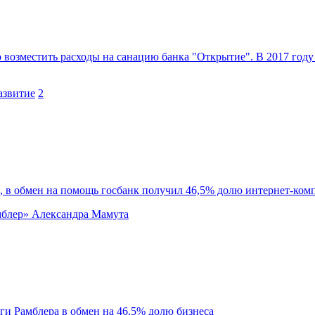
 возместить расходы на санацию банка "Открытие". В 2017 году
азвитие
2
м, в обмен на помощь госбанк получил 46,5% долю интернет-ком
мблер» Александра Мамута
лги Рамблера в обмен на 46,5% долю бизнеса