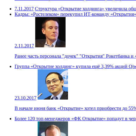
7.11.2017
Структура «Открытие холдинга» увеличила общ
Кадры: «Ростелеком» перекупил ИТ-команду «Открытия
2.11.2017
Ранее часть персонала "дочек" "Открытия" Рокетбанка 
Группа «Открытие холдинг» купила ещё 3,39% акций Qiw
23.10.2017
В начале июня банк «Открытие» хотел приобрести до 55
Более 120 топ-менеджеров «ФК Открытие» попадут в че