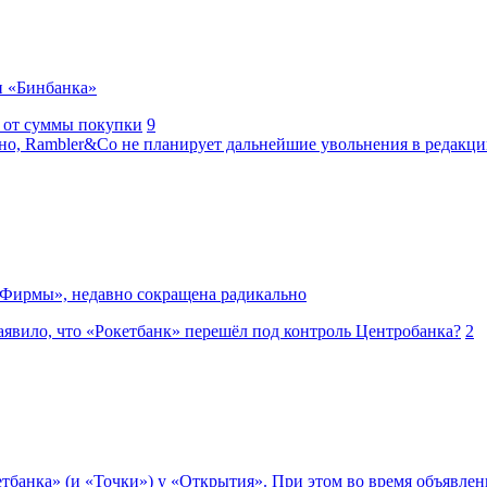
ки «Бинбанка»
 от суммы покупки
9
но, Rambler&Co не планирует дальнейшие увольнения в редакц
т Фирмы», недавно сокращена радикально
аявило, что «Рокетбанк» перешёл под контроль Центробанка?
2
етбанка» (и «Точки») у «Открытия». При этом во время объявле