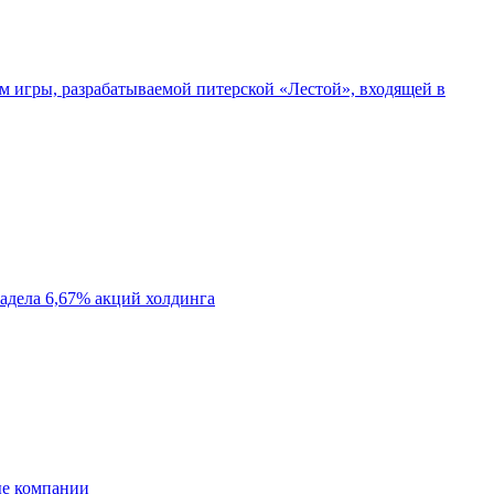
м игры, разрабатываемой питерской «Лестой», входящей в
ладела 6,67% акций холдинга
ные компании