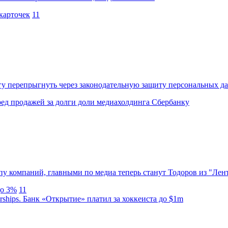
 карточек
11
у перепрыгнуть через законодательную защиту персональных д
ред продажей за долги доли медиахолдинга Сбербанку
у компаний, главными по медиа теперь станут Тодоров из "Ле
до 3%
11
ships. Банк «Открытие» платил за хоккеиста до $1m