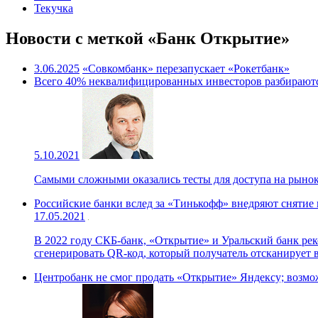
Текучка
Новости с меткой «Банк Открытие»
3.06.2025
«Совкомбанк» перезапускает «Рокетбанк»
Всего 40% неквалифицированных инвесторов разбирают
5.10.2021
Cамыми сложными оказались тесты для доступа на рынок 
Российские банки вслед за «Тинькофф» внедряют снятие
17.05.2021
В 2022 году СКБ-банк, «Открытие» и Уральский банк рек
сгенерировать QR-код, который получатель отсканирует в
Центробанк не смог продать «Открытие» Яндексу; возмо