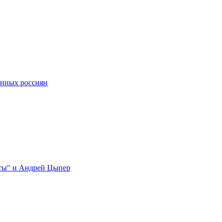
анных россиян
нты" и Андрей Цыпер