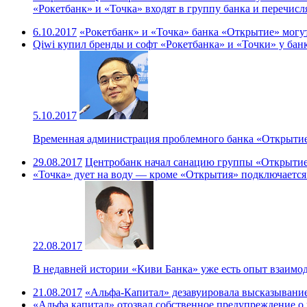
«Рокетбанк» и «Точка» входят в группу банка и перечисля
6.10.2017
«Рокетбанк» и «Точка» банка «Открытие» могу
Qiwi купил бренды и софт «Рокетбанка» и «Точки» у ба
5.10.2017
Временная администрация проблемного банка «Открытие»
29.08.2017
Центробанк начал санацию группы «Открытие»
«Точка» дует на воду — кроме «Открытия» подключается
22.08.2017
В недавней истории «Киви Банка» уже есть опыт взаимо
21.08.2017
«Альфа-Капитал» дезавуировала высказывани
«Альфа капитал» отозвал собственное предупреждение о