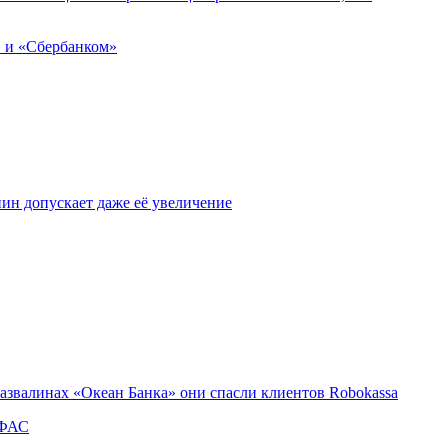
» и «Сбербанком»
ин допускает даже её увеличение
азвалинах «Океан Банка» они спасли клиентов Robokassa
 ФАС