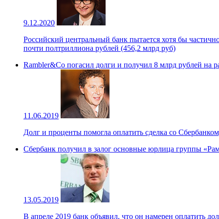
9.12.2020
Российский центральный банк пытается хотя бы частично
почти полтриллиона рублей (456,2 млрд руб)
Rambler&Co погасил долги и получил 8 млрд рублей на р
11.06.2019
Долг и проценты помогла оплатить сделка со Сбербанко
Сбербанк получил в залог основные юрлица группы «Ра
13.05.2019
В апреле 2019 банк объявил, что он намерен оплатить до