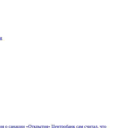
ии
ния о санации «Открытия» Центробанк сам считал, что