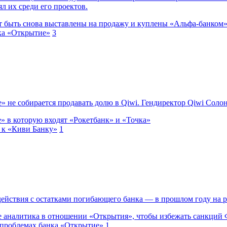
л их среди его проектов.
т быть снова выставлены на продажу и куплены «Альфа-банком
нка «Открытие»
3
 не собирается продавать долю в Qiwi. Гендиректор Qiwi Солон
 в которую входят «Рокетбанк» и «Точка»
 к «Киви Банку»
1
действия с остатками погибающего банка — в прошлом году на р
е аналитика в отношении «Открытия», чтобы избежать санкций
 проблемах банка «Открытие»
1