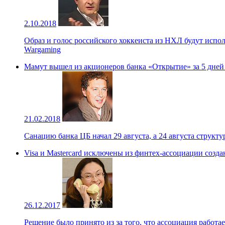
2.10.2018
Образ и голос российского хоккеиста из НХЛ будут испо
Wargaming
Мамут вышел из акционеров банка «Открытие» за 5 дней
21.02.2018
Санацию банка ЦБ начал 29 августа, а 24 августа структ
Visa и Mastercard исключены из финтех-ассоциации созд
26.12.2017
Решение было принято из за того, что ассоциация работа