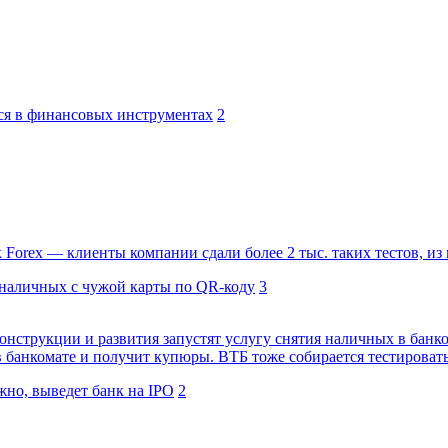
ся в финансовых инструментах
2
Forex — клиенты компании сдали более 2 тыс. таких тестов, из
 наличных с чужой карты по QR-коду
3
онструкции и развития запустят услугу снятия наличных в банк
 банкомате и получит купюры. ВТБ тоже собирается тестировать 
жно, выведет банк на IPO
2