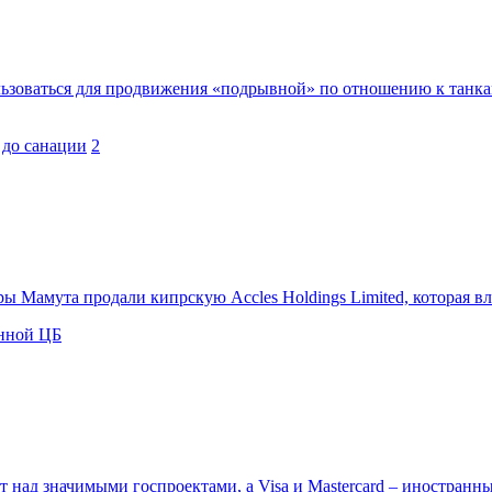
льзоваться для продвижения «подрывной» по отношению к танка
 до санации
2
уры Мамута продали кипрскую Accles Holdings Limited, которая в
анной ЦБ
ет над значимыми госпроектами, а Visa и Mastercard – иностран