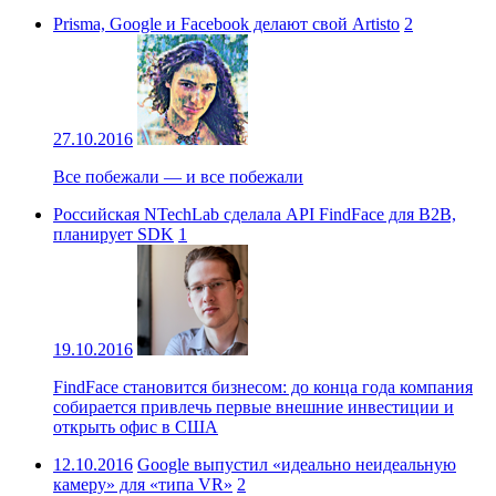
Prisma, Google и Facebook делают свой Artisto
2
27.10.2016
Все побежали — и все побежали
Российская NTechLab сделала API FindFace для B2B,
планирует SDK
1
19.10.2016
FindFace становится бизнесом: до конца года компания
собирается привлечь первые внешние инвестиции и
открыть офис в США
12.10.2016
Google выпустил «идеально неидеальную
камеру» для «типа VR»
2