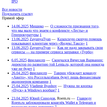
IPO
Все новости
Подсказать ссылку
Прямой эфир
14.06.2025
Мишико
—
О сложности признания того,
что мы мало что знаем о конфликте «Лесты» и
Генпрокуратуры
1
13.06.2025
ZayunyaTyan
—
Казахскую скорую помощь
показывают клиентам через «Яндекс.Такси»
1
13.06.2025
ZayunyaTyan
—
Как не надо закрывать свои
сервисы — на примере сервиса заправки «Турбо»
6.05.2025
фрилансер
—
Скончался Вячеслав Варванин:
директор по развитию той Lenta.ru, которой она никогда
уже не будет
1
26.04.2025
фрилансер
—
Таврин убеждает команду
«Авито», что Россельхозбанк будет лишь финансовым
акционером компании
1
25.04.2025
Vladimir Ilyashov
—
Нужна ли кнопка
«Пуск» в Windows вообще?
1
23.04.2025
Юрий Синодов
,
Roem.ru
—
Главреду
Roem.ru заблокировали кошелёк Wallet в Telegram и
пожелали всего хорошего
7