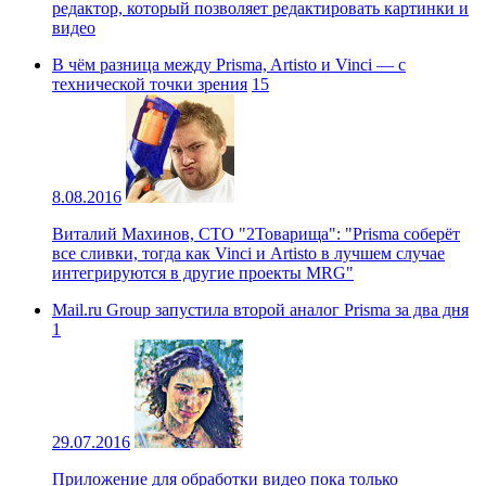
редактор, который позволяет редактировать картинки и
видео
В чём разница между Prisma, Artisto и Vinci — с
технической точки зрения
15
8.08.2016
Виталий Махинов, CTO "2Товарища": "Prisma соберёт
все сливки, тогда как Vinci и Artisto в лучшем случае
интегрируются в другие проекты MRG"
Mail.ru Group запустила второй аналог Prisma за два дня
1
29.07.2016
Приложение для обработки видео пока только