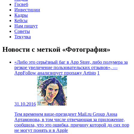
Госвеб
Инвестиции
Кадры
Кейсы
Нам пишут
Советы
Текучка
Новости с меткой «Фотография»
«Либо это серьёзный баг в App Store, либо полумера за
резкое увеличение пользовательских отзывов», —
AppFollow анализирует пропажу Artisto
1
31.10.2016
Тем временем вице-президент Mail.ru Group Анна
Артамонова, в том числе отвечающая за приложение,
сообщила, что это ошибка, причину которой до сих пор
не могут понять и в Apple