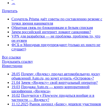
→
Почитать
Создатель Prisma даёт советы по составлению резюме с
точки зрения нанимателя
Обратная связь по блокировкам и белым спискам
Зачем российский интернет ломают санкциями?
VPN для разработки — не проблема, проблема то, что
он нужен
ФСБ и Минздрав предупреждают (только их никто не
слушает)
Все ссылки
Подсказать ссылку
Инвестиции
28.05
Почему «Яндекс» продал автомобильную доску
объявлений Auto.ru, но хочет купить «Островок»?
21.04
Зачем «Яндексу» свой виртуальный оператор?
19.03
Продажа Auto.ru — конец корпоративной
шизофрении «Яндекса»
10.02
Получится у Flowwow продаться вообще и в
частности — Яндексу?
11.12.2025
Рынок оценил «Базис» дешевле участников