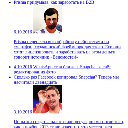
Prisma придумала, как заработать на B2B
6.10.2016
Prisma перенесла всю обработку нейросетями на
смартфон, создав некий фреймворк для этого. Его они
хотят лицензировать и зарабатывать на этом деньги,
говорит источник «Ведомостей»
4.10.2016
WhatsApp стал ближе к Snapchat за счёт
редактирования фото
Сколько раз Facebook копировал Snapchat? Теперь мы
насчитали двенадцать
3.10.2016
Попытки создать аналог стали регулярными после того,
как в ноябре 2013 стало известно, что мессенджер