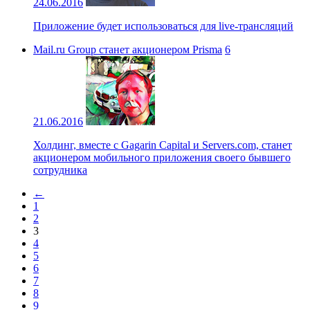
24.06.2016
Приложение будет использоваться для live-трансляций
Mail.ru Group станет акционером Prisma
6
21.06.2016
Холдинг, вместе с Gagarin Capital и Servers.com, станет
акционером мобильного приложения своего бывшего
сотрудника
←
1
2
3
4
5
6
7
8
9