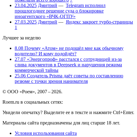
23.04.2025
Дмитрий
—
Telegram исполнил
прошлогоднее решение суда о блокировке
иноагентского «ВЧК-ОГПУ»
27.03.2025
Дмитрий
—
Яндекс закроет турбо-страницы
1
Лучшее за неделю
8.08
Почему «Атом» не подошёл мне как обычному
водителю? И кому подойдёт?
27.07
«Энергопроф» расстался с сотрудницей из-за
слива документов в Deepseek и нарушения режима
коммерческой тайны
25.06
Создатель Prisma даёт советы по составлению
резюме с точки зрения нанимателя
© ООО «Роем», 2007 – 2026.
Roem.ru в социальных сетях:
Увидели опечатку? Выделите ее в тексте и нажмите Ctrl+Enter.
Материалы сайта предназначены для лиц старше 18 лет.
Условия использования сайта