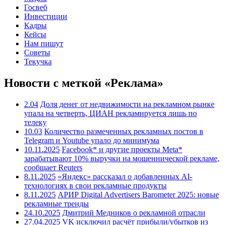
Госвеб
Инвестиции
Кадры
Кейсы
Нам пишут
Советы
Текучка
Новости с меткой «Реклама»
2.04
Доля денег от недвижимости на рекламном рынке
упала на четверть, ЦИАН рекламируется лишь по
телеку
10.03
Количество размеченных рекламных постов в
Telegram и Youtube упало до минимума
10.11.2025
Facebook* и другие проекты Meta*
зарабатывают 10% выручки на мошеннической рекламе,
сообщает Reuters
8.11.2025
«Яндекс» рассказал о добавленных AI-
технологиях в свои рекламные продукты
8.11.2025
АРИР Digital Advertisers Barometer 2025: новые
рекламные тренды
24.10.2025
Дмитрий Медников о рекламной отрасли
27.04.2025
VK исключил расчёт прибыли/убытков из