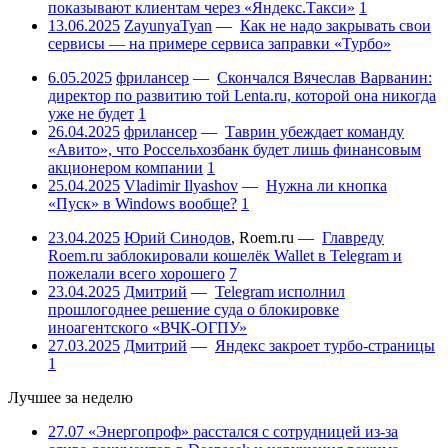
показывают клиентам через «Яндекс.Такси»
1
13.06.2025
ZayunyaTyan
—
Как не надо закрывать свои
сервисы — на примере сервиса заправки «Турбо»
6.05.2025
фрилансер
—
Скончался Вячеслав Варванин:
директор по развитию той Lenta.ru, которой она никогда
уже не будет
1
26.04.2025
фрилансер
—
Таврин убеждает команду
«Авито», что Россельхозбанк будет лишь финансовым
акционером компании
1
25.04.2025
Vladimir Ilyashov
—
Нужна ли кнопка
«Пуск» в Windows вообще?
1
23.04.2025
Юрий Синодов
,
Roem.ru
—
Главреду
Roem.ru заблокировали кошелёк Wallet в Telegram и
пожелали всего хорошего
7
23.04.2025
Дмитрий
—
Telegram исполнил
прошлогоднее решение суда о блокировке
иноагентского «ВЧК-ОГПУ»
27.03.2025
Дмитрий
—
Яндекс закроет турбо-страницы
1
Лучшее за неделю
27.07
«Энергопроф» расстался с сотрудницей из-за