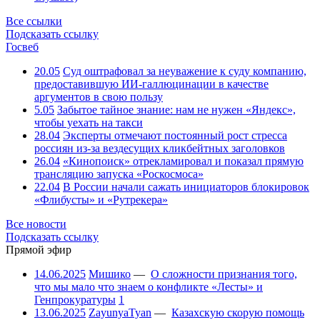
Все ссылки
Подсказать ссылку
Госвеб
20.05
Суд оштрафовал за неуважение к суду компанию,
предоставившую ИИ-галлюцинации в качестве
аргументов в свою пользу
5.05
Забытое тайное знание: нам не нужен «Яндекс»,
чтобы уехать на такси
28.04
Эксперты отмечают постоянный рост стресса
россиян из-за вездесущих кликбейтных заголовков
26.04
«Кинопоиск» отрекламировал и показал прямую
трансляцию запуска «Роскосмоса»
22.04
В России начали сажать инициаторов блокировок
«Флибусты» и «Рутрекера»
Все новости
Подсказать ссылку
Прямой эфир
14.06.2025
Мишико
—
О сложности признания того,
что мы мало что знаем о конфликте «Лесты» и
Генпрокуратуры
1
13.06.2025
ZayunyaTyan
—
Казахскую скорую помощь