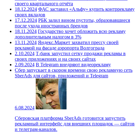
своего квартального отчёта
18.12.2024
ФАС заставил «Альфу» купить контррекламу
своих вкладов
17.12.2024
РБК залил вином пустоты, образовавшиеся
после ухода иностранных брендов
18.11.2024
Государство хочет обложить всю рекламу
дополнительным налогом в 3%
13.11.2024
Яндекс.Маркет захватил прессу своей
рекламой на фасаде аэропорта Волгограда
2.10.2024
Т-банк запустил сетку продажи рекламы в
своих приложениях и на своих сайтах
2.09.2024
В Telegram внедряют видеорекламу
Сбер запускает в скором времени свою рекламную сеть
SberAds для сайтов, приложений и Telegram
6.08.2024
Сберовская платформа SberAds готовится запустить
рекламный интерфейс для внешних площадок — сайтов
и телеграм-каналов.