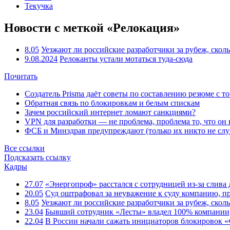
Текучка
Новости с меткой «Релокация»
8.05
Уезжают ли российские разработчики за рубеж, скол
9.08.2024
Релоканты устали мотаться туда-сюда
Почитать
Создатель Prisma даёт советы по составлению резюме с т
Обратная связь по блокировкам и белым спискам
Зачем российский интернет ломают санкциями?
VPN для разработки — не проблема, проблема то, что он
ФСБ и Минздрав предупреждают (только их никто не слу
Все ссылки
Подсказать ссылку
Кадры
27.07
«Энергопроф» расстался с сотрудницей из-за слив
20.05
Суд оштрафовал за неуважение к суду компанию, п
8.05
Уезжают ли российские разработчики за рубеж, скол
23.04
Бывший сотрудник «Лесты» владел 100% компании
22.04
В России начали сажать инициаторов блокировок «