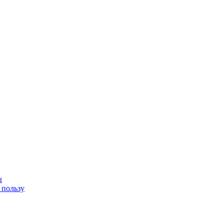
ы
 пользу