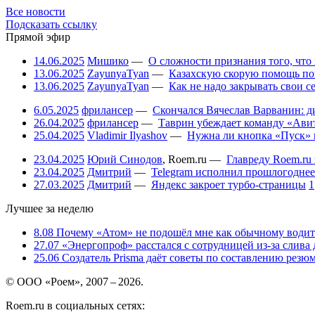
Все новости
Подсказать ссылку
Прямой эфир
14.06.2025
Мишико
—
О сложности признания того, что
13.06.2025
ZayunyaTyan
—
Казахскую скорую помощь по
13.06.2025
ZayunyaTyan
—
Как не надо закрывать свои 
6.05.2025
фрилансер
—
Скончался Вячеслав Варванин: ди
26.04.2025
фрилансер
—
Таврин убеждает команду «Авит
25.04.2025
Vladimir Ilyashov
—
Нужна ли кнопка «Пуск» 
23.04.2025
Юрий Синодов
,
Roem.ru
—
Главреду Roem.ru 
23.04.2025
Дмитрий
—
Telegram исполнил прошлогоднее
27.03.2025
Дмитрий
—
Яндекс закроет турбо-страницы
1
Лучшее за неделю
8.08
Почему «Атом» не подошёл мне как обычному водит
27.07
«Энергопроф» расстался с сотрудницей из-за слива
25.06
Создатель Prisma даёт советы по составлению резюм
© ООО «Роем», 2007 – 2026.
Roem.ru в социальных сетях: