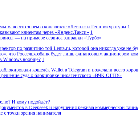
 мы мало что знаем о конфликте «Лесты» и Генпрокуратуры
1
казывают клиентам через «Яндекс.Такси»
1
сервисы — на примере сервиса заправки «Турбо»
ректор по развитию той Lenta.ru, которой она никогда уже не бу
о», что Россельхозбанк будет лишь финансовым акционером ко
в Windows вообще?
1
заблокировали кошелёк Wallet в Telegram и пожелали всего хоро
 решение суда о блокировке иноагентского «ВЧК-ОГПУ»
елю? И кому подойдёт?
 документов в Deepseek и нарушения режима коммерческой тайн
е с точки зрения нанимателя