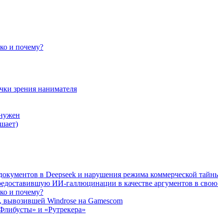
ько и почему?
очки зрения нанимателя
 нужен
шает)
а документов в Deepseek и нарушения режима коммерческой тайн
редоставившую ИИ-галлюцинации в качестве аргументов в свою
ько и почему?
, вывозившей Windrose на Gamescom
Флибусты» и «Рутрекера»