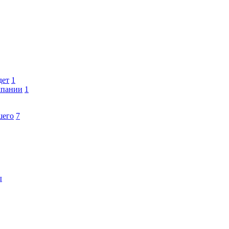
дет
1
мпании
1
шего
7
ы