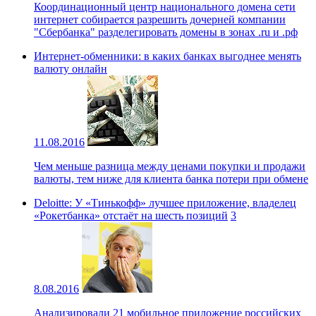
Координационный центр национального домена сети
интернет собирается разрешить дочерней компании
"Сбербанка" разделегировать домены в зонах .ru и .рф
Интернет-обменники: в каких банках выгоднее менять
валюту онлайн
11.08.2016
Чем меньше разница между ценами покупки и продажи
валюты, тем ниже для клиента банка потери при обмене
Deloitte: У «Тинькофф» лучшее приложение, владелец
«Рокетбанка» отстаёт на шесть позиций
3
8.08.2016
Анализировали 21 мобильное приложение российских