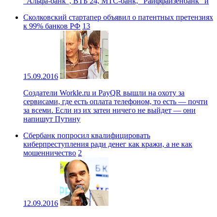
"Альфа-банк", ВТБ 24, МТС-банк, "Райффайзенбанк" и
Сколковский стартапер объявил о патентных претензиях
к 99% банков РФ
13
15.09.2016
Создатели Workle.ru и PayQR вышли на охоту за
сервисами, где есть оплата телефоном, то есть — почти
за всеми. Если из их затеи ничего не выйдет — они
напишут Путину
Сбербанк попросил квалифицировать
киберпреступления ради денег как кражи, а не как
мошенничество
2
12.09.2016