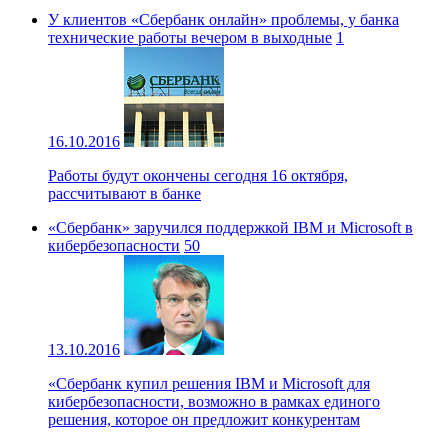
У клиентов «Сбербанк онлайн» проблемы, у банка
технические работы вечером в выходные
1
16.10.2016
Работы будут окончены сегодня 16 октября,
рассчитывают в банке
«Сбербанк» заручился поддержкой IBM и Microsoft в
кибербезопасности
50
13.10.2016
«Сбербанк купил решения IBM и Microsoft для
кибербезопасности, возможно в рамках единого
решения, которое он предложит конкурентам