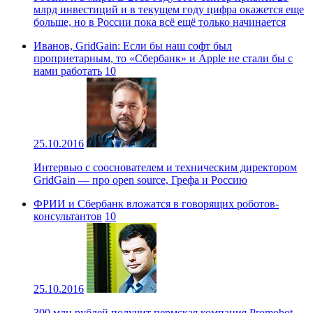
млрд инвестиций и в текущем году цифра окажется еще
больше, но в России пока всё ещё только начинается
Иванов, GridGain: Если бы наш софт был
проприетарным, то «Сбербанк» и Apple не стали бы с
нами работать
10
25.10.2016
Интервью с сооснователем и техническим директором
GridGain — про open source, Грефа и Россию
ФРИИ и Сбербанк вложатся в говорящих роботов-
консультантов
10
25.10.2016
300 млн рублей получит пермская компания Promobot