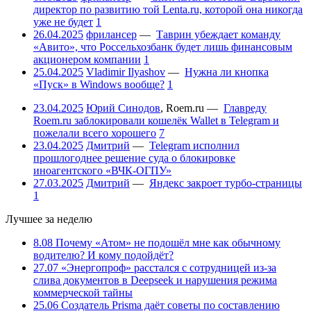
директор по развитию той Lenta.ru, которой она никогда
уже не будет
1
26.04.2025
фрилансер
—
Таврин убеждает команду
«Авито», что Россельхозбанк будет лишь финансовым
акционером компании
1
25.04.2025
Vladimir Ilyashov
—
Нужна ли кнопка
«Пуск» в Windows вообще?
1
23.04.2025
Юрий Синодов
,
Roem.ru
—
Главреду
Roem.ru заблокировали кошелёк Wallet в Telegram и
пожелали всего хорошего
7
23.04.2025
Дмитрий
—
Telegram исполнил
прошлогоднее решение суда о блокировке
иноагентского «ВЧК-ОГПУ»
27.03.2025
Дмитрий
—
Яндекс закроет турбо-страницы
1
Лучшее за неделю
8.08
Почему «Атом» не подошёл мне как обычному
водителю? И кому подойдёт?
27.07
«Энергопроф» расстался с сотрудницей из-за
слива документов в Deepseek и нарушения режима
коммерческой тайны
25.06
Создатель Prisma даёт советы по составлению