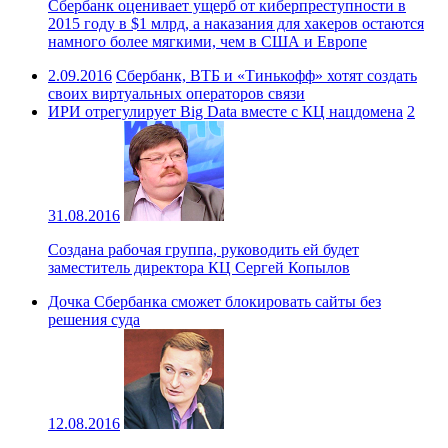
Сбербанк оценивает ущерб от киберпреступности в
2015 году в $1 млрд, а наказания для хакеров остаются
намного более мягкими, чем в США и Европе
2.09.2016
Сбербанк, ВТБ и «Тинькофф» хотят создать
своих виртуальных операторов связи
ИРИ отрегулирует Big Data вместе с КЦ нацдомена
2
31.08.2016
Создана рабочая группа, руководить ей будет
заместитель директора КЦ Сергей Копылов
Дочка Сбербанка сможет блокировать сайты без
решения суда
12.08.2016