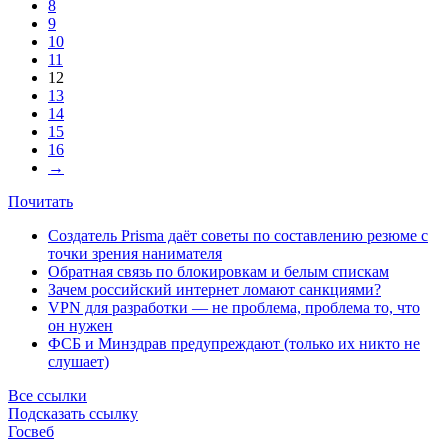
8
9
10
11
12
13
14
15
16
→
Почитать
Создатель Prisma даёт советы по составлению резюме с
точки зрения нанимателя
Обратная связь по блокировкам и белым спискам
Зачем российский интернет ломают санкциями?
VPN для разработки — не проблема, проблема то, что
он нужен
ФСБ и Минздрав предупреждают (только их никто не
слушает)
Все ссылки
Подсказать ссылку
Госвеб