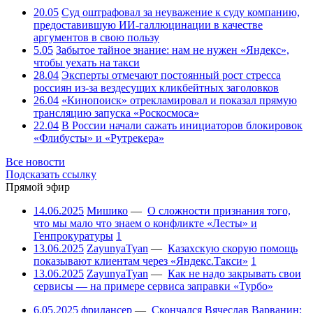
20.05
Суд оштрафовал за неуважение к суду компанию,
предоставившую ИИ-галлюцинации в качестве
аргументов в свою пользу
5.05
Забытое тайное знание: нам не нужен «Яндекс»,
чтобы уехать на такси
28.04
Эксперты отмечают постоянный рост стресса
россиян из-за вездесущих кликбейтных заголовков
26.04
«Кинопоиск» отрекламировал и показал прямую
трансляцию запуска «Роскосмоса»
22.04
В России начали сажать инициаторов блокировок
«Флибусты» и «Рутрекера»
Все новости
Подсказать ссылку
Прямой эфир
14.06.2025
Мишико
—
О сложности признания того,
что мы мало что знаем о конфликте «Лесты» и
Генпрокуратуры
1
13.06.2025
ZayunyaTyan
—
Казахскую скорую помощь
показывают клиентам через «Яндекс.Такси»
1
13.06.2025
ZayunyaTyan
—
Как не надо закрывать свои
сервисы — на примере сервиса заправки «Турбо»
6.05.2025
фрилансер
—
Скончался Вячеслав Варванин: