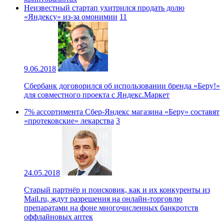
Неизвестный стартап ухитрился продать долю
«Яндексу» из-за омонимии
11
9.06.2018
Сбербанк договорился об использовании бренда «Беру!»
для совместного проекта с Яндекс.Маркет
7% ассортимента Сбер-Яндекс магазина «Беру» составят
«протековские» лекарства
3
24.05.2018
Старый партнёр и поисковик, как и их конкуренты из
Mail.ru, ждут разрешения на онлайн-торговлю
препаратами на фоне многочисленных банкротств
оффлайновых аптек