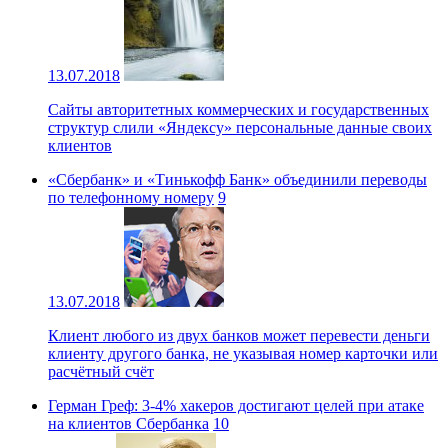
13.07.2018
Сайты авторитетных коммерческих и государственных
структур слили «Яндексу» персональные данные своих
клиентов
«Сбербанк» и «Тинькофф Банк» объединили переводы
по телефонному номеру
9
13.07.2018
Клиент любого из двух банков может перевести деньги
клиенту другого банка, не указывая номер карточки или
расчётный счёт
Герман Греф: 3-4% хакеров достигают целей при атаке
на клиентов Сбербанка
10