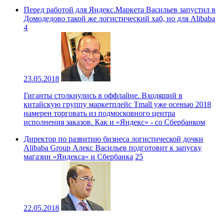
Перед работой для Яндекс.Маркета Васильев запустил в
Домодедово такой же логистический хаб, но для Alibaba
4
23.05.2018
Гиганты столкнулись в оффлайне. Входящий в
китайскую группу маркетплейс Tmall уже осенью 2018
намерен торговать из подмосковного центра
исполнения заказов. Как и «Яндекс» - со Сбербанком
Директор по развитию бизнеса логистической дочки
Alibaba Group Алекс Васильев подготовит к запуску
магазин «Яндекса» и Сбербанка
25
22.05.2018