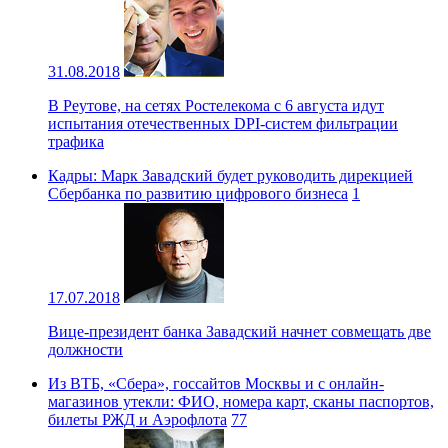
31.08.2018
В Реутове, на сетях Ростелекома с 6 августа идут
испытания отечественных DPI-систем фильтрации
трафика
Кадры: Марк Завадский будет руководить дирекцией
Сбербанка по развитию цифрового бизнеса
1
17.07.2018
Вице-президент банка Завадский начнет совмещать две
должности
Из ВТБ, «Сбера», госсайтов Москвы и с онлайн-
магазинов утекли: ФИО, номера карт, сканы паспортов,
билеты РЖД и Аэрофлота
77