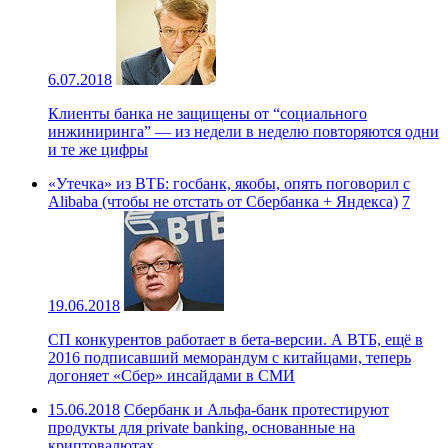
6.07.2018
Клиенты банка не защищены от “социального
инжиниринга” — из недели в неделю повторяются одни
и те же цифры
«Утечка» из ВТБ: госбанк, якобы, опять поговорил с
Alibaba (чтобы не отстать от Сбербанка + Яндекса)
7
19.06.2018
СП конкурентов работает в бета-версии. А ВТБ, ещё в
2016 подписавший меморандум с китайцами, теперь
догоняет «Сбер» инсайдами в СМИ
15.06.2018
Сбербанк и Альфа-банк протестируют
продукты для private banking, основанные на
криптовалютах