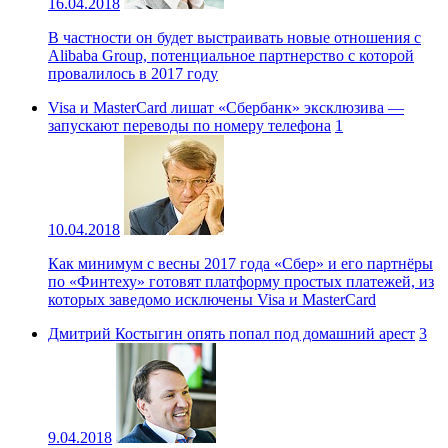
16.04.2018
В частности он будет выстраивать новые отношения с
Alibaba Group, потенциальное партнерство с которой
провалилось в 2017 году
Visa и MasterCard лишат «Сбербанк» эксклюзива —
запускают переводы по номеру телефона
1
10.04.2018
Как минимум с весны 2017 года «Сбер» и его партнёры
по «Финтеху» готовят платформу простых платежей, из
которых заведомо исключены Visa и MasterCard
Дмитрий Костыгин опять попал под домашний арест
3
9.04.2018