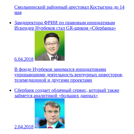
Смольнинский районный арестовал Костыгина до 14
мая
Замдиректора ФРИИ по правовым инициативам
Искендер Нурбеков стал GR-щиком «Сбербанка»
6.04.2018
В фонде Нурбеков занимался инициативами
упрощающими деятельность венчурных инвесторов,
телемедициной и другими проектами
Сбербанк создает облачный сервис, который также
займется аналитикой «больших данных»
2.04.2018