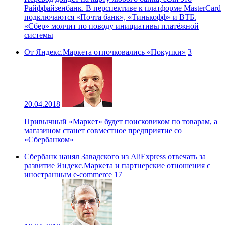
Райффайзенбанк. В перспективе к платформе MasterCard
подключаются «Почта банк», «Тинькофф» и ВТБ.
«Сбер» молчит по поводу инициативы платёжной
системы
От Яндекс.Маркета отпочковались «Покупки»
3
20.04.2018
Привычный «Маркет» будет поисковиком по товарам, а
магазином станет совместное предприятие со
«Сбербанком»
Сбербанк нанял Завадского из AliExpress отвечать за
развитие Яндекс.Маркета и партнерские отношения с
иностранным e-commerce
17