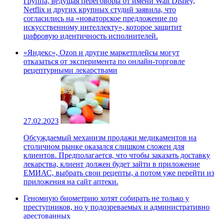
Группа, ведущая переговоры от имени Walt Disney,
Netflix и других крупных студий заявила, что
согласились на «новаторское предложение по
искусственному интеллекту», которое защитит
цифровую идентичность исполнителей.
«Яндекс», Ozon и другие маркетплейсы могут
отказаться от эксперимента по онлайн-торговле
рецептурными лекарствами
27.02.2023
Обсуждаемый механизм продажи медикаментов на
столичном рынке оказался слишком сложен для
клиентов. Предполагается, что чтобы заказать доставку
лекарства, клиент должен будет зайти в приложение
ЕМИАС, выбрать свои рецепты, а потом уже перейти из
приложения на сайт аптеки.
Геномную биометрию хотят собирать не только у
преступников, но у подозреваемых и административно
арестованных