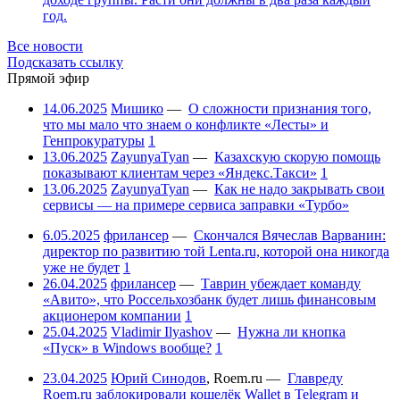
год.
Все новости
Подсказать ссылку
Прямой эфир
14.06.2025
Мишико
—
О сложности признания того,
что мы мало что знаем о конфликте «Лесты» и
Генпрокуратуры
1
13.06.2025
ZayunyaTyan
—
Казахскую скорую помощь
показывают клиентам через «Яндекс.Такси»
1
13.06.2025
ZayunyaTyan
—
Как не надо закрывать свои
сервисы — на примере сервиса заправки «Турбо»
6.05.2025
фрилансер
—
Скончался Вячеслав Варванин:
директор по развитию той Lenta.ru, которой она никогда
уже не будет
1
26.04.2025
фрилансер
—
Таврин убеждает команду
«Авито», что Россельхозбанк будет лишь финансовым
акционером компании
1
25.04.2025
Vladimir Ilyashov
—
Нужна ли кнопка
«Пуск» в Windows вообще?
1
23.04.2025
Юрий Синодов
,
Roem.ru
—
Главреду
Roem.ru заблокировали кошелёк Wallet в Telegram и