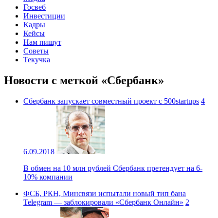
Госвеб
Инвестиции
Кадры
Кейсы
Нам пишут
Советы
Текучка
Новости с меткой «Сбербанк»
Сбербанк запускает совместный проект с 500startups
4
6.09.2018
В обмен на 10 млн рублей Сбербанк претендует на 6-
10% компании
ФСБ, РКН, Минсвязи испытали новый тип бана
Telegram — заблокировали «Сбербанк Онлайн»
2