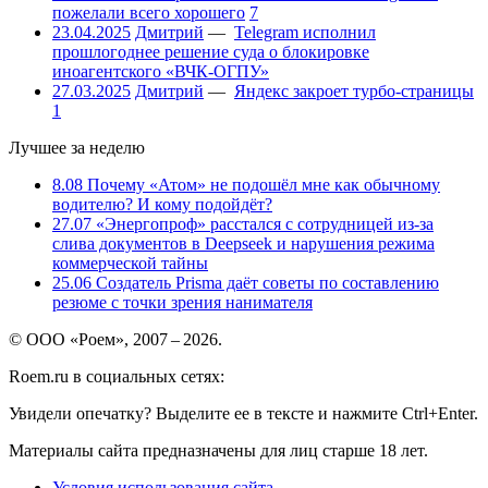
пожелали всего хорошего
7
23.04.2025
Дмитрий
—
Telegram исполнил
прошлогоднее решение суда о блокировке
иноагентского «ВЧК-ОГПУ»
27.03.2025
Дмитрий
—
Яндекс закроет турбо-страницы
1
Лучшее за неделю
8.08
Почему «Атом» не подошёл мне как обычному
водителю? И кому подойдёт?
27.07
«Энергопроф» расстался с сотрудницей из-за
слива документов в Deepseek и нарушения режима
коммерческой тайны
25.06
Создатель Prisma даёт советы по составлению
резюме с точки зрения нанимателя
© ООО «Роем», 2007 – 2026.
Roem.ru в социальных сетях:
Увидели опечатку? Выделите ее в тексте и нажмите Ctrl+Enter.
Материалы сайта предназначены для лиц старше 18 лет.
Условия использования сайта