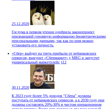
25.12.2020
Госдума в первом чтении одобрила законопроект,
признающий геномную информацию биометрическими
персональными данными, так как по ним можно
установить его личность.
«Сбер» выйдет на треть прибыли от небанковских
сервисов, выкупит «Сбермаркет» у MRG и запустит
универсальный маркетплейс
112
30.11.2020
К 2023 году более 5% доходов "Сбера" должны
поступать от небанковских сервисов, а к 2030 году они
должны составлять 20%-30% в чистом операционном
доходе группы. Расти они должны в два раза каждый