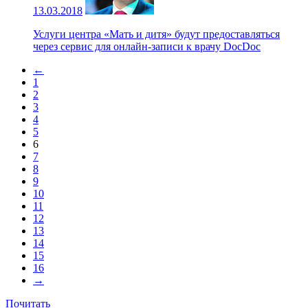
13.03.2018
Услуги центра «Мать и дитя» будут предоставляться
через сервис для онлайн-записи к врачу DocDoc
←
1
2
3
4
5
6
7
8
9
10
11
12
13
14
15
16
→
Почитать