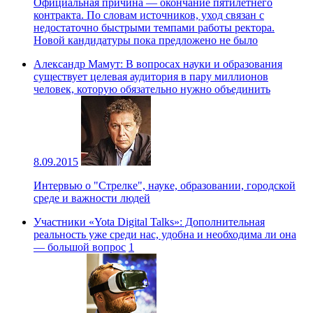
Официальная причина — окончание пятилетнего
контракта. По словам источников, уход связан с
недостаточно быстрыми темпами работы ректора.
Новой кандидатуры пока предложено не было
Александр Мамут: В вопросах науки и образования
существует целевая аудитория в пару миллионов
человек, которую обязательно нужно объединить
8.09.2015
Интервью о "Стрелке", науке, образовании, городской
среде и важности людей
Участники «Yota Digital Talks»: Дополнительная
реальность уже среди нас, удобна и необходима ли она
— большой вопрос
1