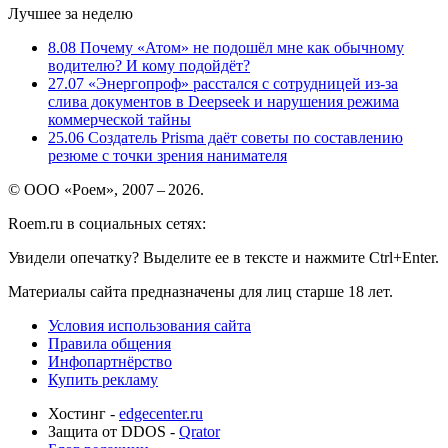
Лучшее за неделю
8.08
Почему «Атом» не подошёл мне как обычному
водителю? И кому подойдёт?
27.07
«Энергопроф» расстался с сотрудницей из-за
слива документов в Deepseek и нарушения режима
коммерческой тайны
25.06
Создатель Prisma даёт советы по составлению
резюме с точки зрения нанимателя
© ООО «Роем», 2007 – 2026.
Roem.ru в социальных сетях:
Увидели опечатку? Выделите ее в тексте и нажмите Ctrl+Enter.
Материалы сайта предназначены для лиц старше 18 лет.
Условия использования сайта
Правила общения
Инфопартнёрство
Купить рекламу
Хостинг -
edgecenter.ru
Защита от DDOS -
Qrator