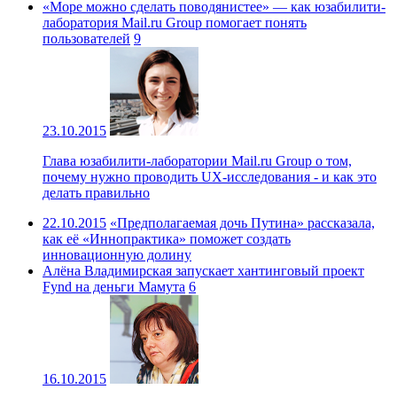
«Море можно сделать поводянистее» — как юзабилити-
лаборатория Mail.ru Group помогает понять
пользователей
9
23.10.2015
Глава юзабилити-лаборатории Mail.ru Group о том,
почему нужно проводить UX-исследования - и как это
делать правильно
22.10.2015
«Предполагаемая дочь Путина» рассказала,
как её «Иннопрактика» поможет создать
инновационную долину
Алёна Владимирская запускает хантинговый проект
Fynd на деньги Мамута
6
16.10.2015