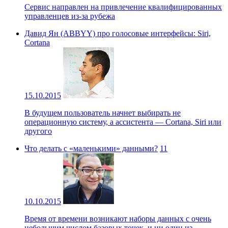
Сервис направлен на привлечение квалифицированных
управленцев из-за рубежа
Давид Ян (ABBYY) про голосовые интерфейсы: Siri,
Cortana
15.10.2015
В будущем пользователь начнет выбирать не
операционную систему, а ассистента — Cortana, Siri или
другого
Что делать с «маленькими» данными?
11
10.10.2015
Время от времени возникают наборы данных с очень
небольшим числом базовых точек, и ни один из