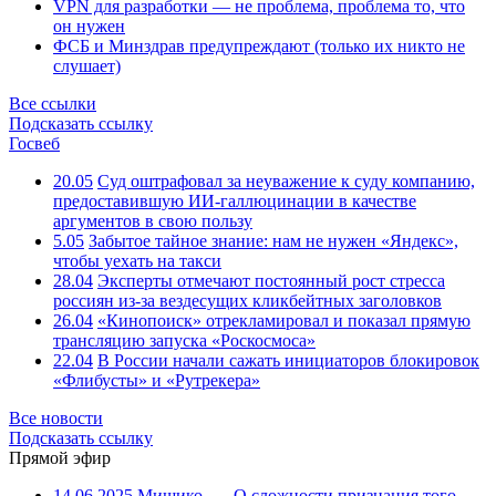
VPN для разработки — не проблема, проблема то, что
он нужен
ФСБ и Минздрав предупреждают (только их никто не
слушает)
Все ссылки
Подсказать ссылку
Госвеб
20.05
Суд оштрафовал за неуважение к суду компанию,
предоставившую ИИ-галлюцинации в качестве
аргументов в свою пользу
5.05
Забытое тайное знание: нам не нужен «Яндекс»,
чтобы уехать на такси
28.04
Эксперты отмечают постоянный рост стресса
россиян из-за вездесущих кликбейтных заголовков
26.04
«Кинопоиск» отрекламировал и показал прямую
трансляцию запуска «Роскосмоса»
22.04
В России начали сажать инициаторов блокировок
«Флибусты» и «Рутрекера»
Все новости
Подсказать ссылку
Прямой эфир
14.06.2025
Мишико
—
О сложности признания того,