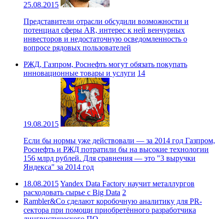
25.08.2015
Представители отрасли обсудили возможности и
потенциал сферы AR, интерес к ней венчурных
инвесторов и недостаточную осведомленность о
вопросе рядовых пользователей
РЖД, Газпром, Роснефть могут обязать покупать
инновационные товары и услуги
14
19.08.2015
Если бы нормы уже действовали — за 2014 год Газпром,
Роснефть и РЖД потратили бы на высокие технологии
156 млрд рублей. Для сравнения — это "3 выручки
Яндекса" за 2014 год
18.08.2015
Yandex Data Factory научит металлургов
расходовать сырье с Big Data
2
Rambler&Co сделают коробочную аналитику для PR-
сектора при помощи приобретённого разработчика
лингвистического ПО