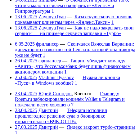
что мы мало что знаем о конфликте «Лесты» и
Генпрокуратуры
1
13.06.2025
ZayunyaTyan
—
Казахскую скорую помощь
показывают клиентам через «Яндекс.Такси»
1
13.06.2025
ZayunyaTyan
—
Как не надо закрывать свои
сервисы — на примере сервиса заправки «Турбо»
6.05.2025
фрилансер
—
Скончался Вячеслав Варванин:
директор по развитию той Lenta.ru, которой она никогда
уже не будет
1
26.04.2025
фрилансер
—
Таврин убеждает команду
«Авито», что Россельхозбанк будет лишь финансовым
акционером компании
1
25.04.2025
Vladimir Ilyashov
—
Нужна ли кнопка
«Пуск» в Windows вообще?
1
23.04.2025
Юрий Синодов
,
Roem.ru
—
Главреду
Roem.ru заблокировали кошелёк Wallet в Telegram и
пожелали всего хорошего
7
23.04.2025
Дмитрий
—
Telegram исполнил
прошлогоднее решение суда о блокировке
иноагентского «ВЧК-ОГПУ»
27.03.2025
Дмитрий
—
Яндекс закроет турбо-страницы
1