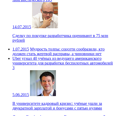
14.07.2015
Сделку по покупке разработчика оценивают в 75 млн
рублей
1.07.2015
Мудрость толпы: соцсети сообразили, кто
должен стать жертвой расправы, а чиновники нет
Uber угнал 40 учёных из ведущего американского
университета для разработки беспилотных автомобилей
3
5.06.2015
В университете кадровый кризис: учёные ушли за
двукратной зарплатой и бонусами с пятью нулями