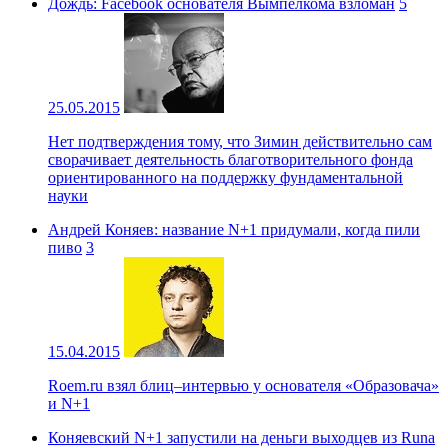
Дождь: Facebook основателя Вымпелкома взломан
5
25.05.2015
Нет подтверждения тому, что Зимин действительно сам
сворачивает деятельность благотворительного фонда
ориентированного на поддержку фундаментальной
науки
Андрей Коняев: название N+1 придумали, когда пили
пиво
3
15.04.2015
Roem.ru взял блиц–интервью у основателя «Образовача»
и N+1
Коняевский N+1 запустили на деньги выходцев из Runa