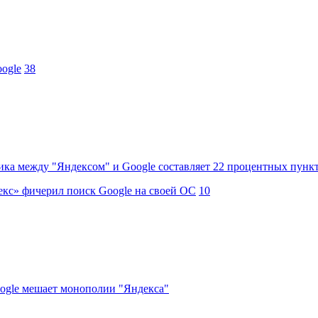
oogle
38
ика между "Яндексом" и Google составляет 22 процентных пункта
декс» фичерил поиск Google на своей ОС
10
ogle мешает монополии "Яндекса"