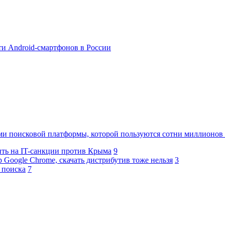
ти Android-смартфонов в России
и поисковой платформы, которой пользуются сотни миллионов 
ить на IT-санкции против Крыма
9
 Google Chrome, скачать дистрибутив тоже нельзя
3
 поиска
7