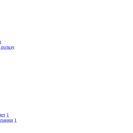
ы
 пользу
дет
1
мпании
1