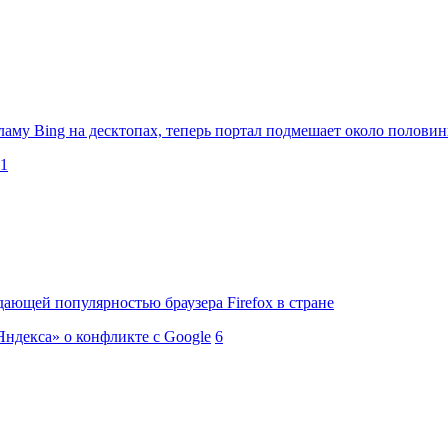
кламу Bing на десктопах, теперь портал подмешает около поло
1
дающей популярностью браузера Firefox в стране
ндекса» о конфликте с Google
6