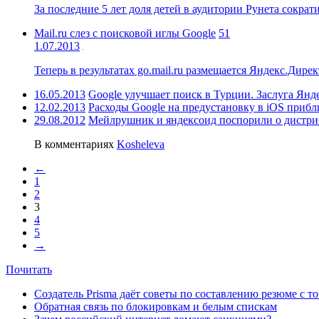
За последние 5 лет доля детей в аудитории Рунета сократ
Mail.ru слез с поисковой иглы Google
51
1.07.2013
Теперь в результатах go.mail.ru размещается Яндекс.Дирек
16.05.2013
Google улучшает поиск в Турции. Заслуга Янд
12.02.2013
Расходы Google на предустановку в iOS прибли
29.08.2012
Мейлрушник и яндексоид поспорили о дистр
В комментариях
Kosheleva
←
1
2
3
4
5
→
Почитать
Создатель Prisma даёт советы по составлению резюме с т
Обратная связь по блокировкам и белым спискам