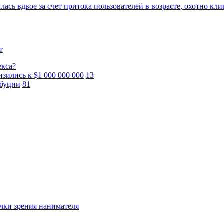
илась вдвое за счет притока пользователей в возрасте, охотно к
т
екса?
зились к $1 000 000 000
13
ибуции
81
очки зрения нанимателя