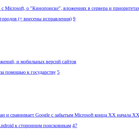
 Microsoft, о "Кинопоиске", вложениях в сервера и приоритетах
городов (+ внесены исправления)
9
жений, и мобильных версий сайтов
за помощью к государству
5
ан и сравнивает Google с забытым Microsoft конца XX начала XX
Android к сторонним поисковикам
47