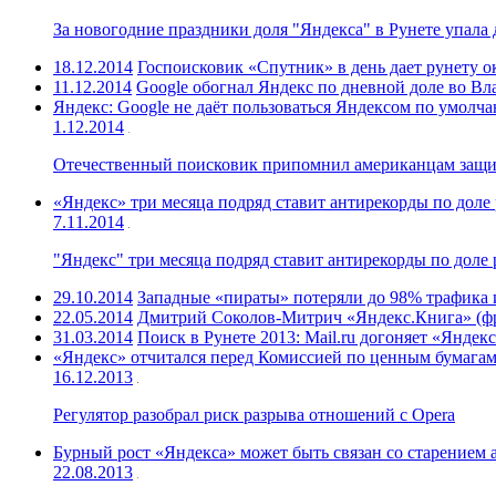
За новогодние праздники доля "Яндекса" в Рунете упала д
18.12.2014
Госпоисковик «Спутник» в день дает рунету о
11.12.2014
Google обогнал Яндекс по дневной доле во Вл
Яндекс: Google не даёт пользоваться Яндексом по умолч
1.12.2014
Отечественный поисковик припомнил американцам защит
«Яндекс» три месяца подряд ставит антирекорды по доле 
7.11.2014
"Яндекс" три месяца подряд ставит антирекорды по доле 
29.10.2014
Западные «пираты» потеряли до 98% трафика 
22.05.2014
Дмитрий Соколов-Митрич «Яндекс.Книга» (ф
31.03.2014
Поиск в Рунете 2013: Mail.ru догоняет «Яндекс
«Яндекс» отчитался перед Комиссией по ценным бумага
16.12.2013
Регулятор разобрал риск разрыва отношений с Opera
Бурный рост «Яндекса» может быть связан со старением 
22.08.2013