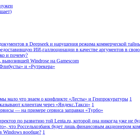
 нужен
шает)
а документов в Deepseek и нарушения режима коммерческой тайн
редоставившую ИИ-галлюцинации в качестве аргументов в свою
ько и почему?
, вывозившей Windrose на Gamescom
Флибусты» и «Рутрекера»
 мы мало что знаем о конфликте «Лесты» и Генпрокуратуры
1
казывают клиентам через «Яндекс.Такси»
1
сервисы — на примере сервиса заправки «Турбо»
ректор по развитию той Lenta.ru, которой она никогда уже не бу
о», что Россельхозбанк будет лишь финансовым акционером ко
в Windows вообще?
1