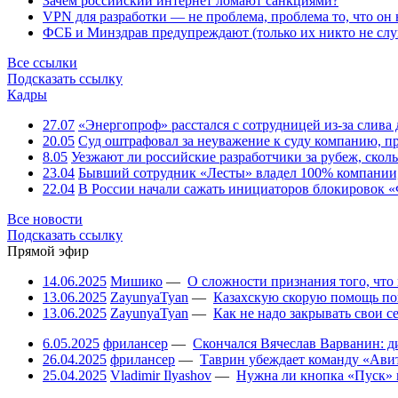
Зачем российский интернет ломают санкциями?
VPN для разработки — не проблема, проблема то, что он
ФСБ и Минздрав предупреждают (только их никто не слу
Все ссылки
Подсказать ссылку
Кадры
27.07
«Энергопроф» расстался с сотрудницей из-за слив
20.05
Суд оштрафовал за неуважение к суду компанию, п
8.05
Уезжают ли российские разработчики за рубеж, скол
23.04
Бывший сотрудник «Лесты» владел 100% компании
22.04
В России начали сажать инициаторов блокировок «
Все новости
Подсказать ссылку
Прямой эфир
14.06.2025
Мишико
—
О сложности признания того, что
13.06.2025
ZayunyaTyan
—
Казахскую скорую помощь по
13.06.2025
ZayunyaTyan
—
Как не надо закрывать свои 
6.05.2025
фрилансер
—
Скончался Вячеслав Варванин: ди
26.04.2025
фрилансер
—
Таврин убеждает команду «Авит
25.04.2025
Vladimir Ilyashov
—
Нужна ли кнопка «Пуск» 