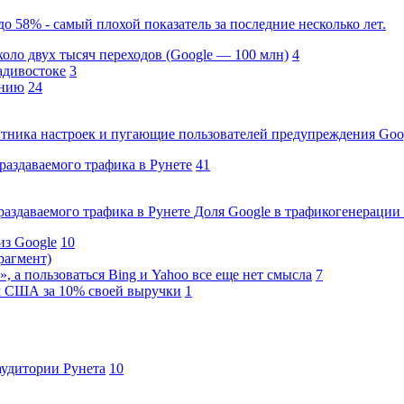
о 58% - самый плохой показатель за последние несколько лет.
коло двух тысяч переходов (Google — 100 млн)
4
адивостоке
3
анию
24
ника настроек и пугающие пользователей предупреждения Goo
раздаваемого трафика в Рунете
41
раздаваемого трафика в Рунете Доля Google в трафикогенерации
из Google
10
рагмент)
», а пользоваться Bing и Yahoo все еще нет смысла
7
м США за 10% своей выручки
1
аудитории Рунета
10