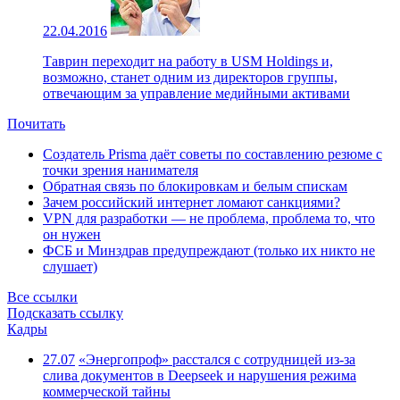
22.04.2016
Таврин переходит на работу в USM Holdings и,
возможно, станет одним из директоров группы,
отвечающим за управление медийными активами
Почитать
Создатель Prisma даёт советы по составлению резюме с
точки зрения нанимателя
Обратная связь по блокировкам и белым спискам
Зачем российский интернет ломают санкциями?
VPN для разработки — не проблема, проблема то, что
он нужен
ФСБ и Минздрав предупреждают (только их никто не
слушает)
Все ссылки
Подсказать ссылку
Кадры
27.07
«Энергопроф» расстался с сотрудницей из-за
слива документов в Deepseek и нарушения режима
коммерческой тайны