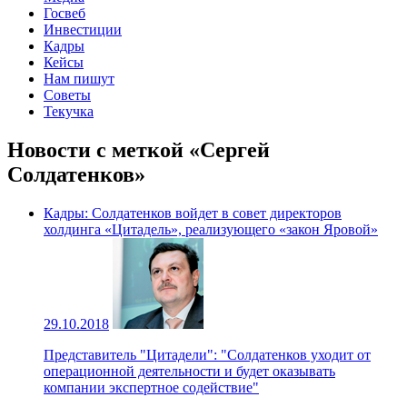
Госвеб
Инвестиции
Кадры
Кейсы
Нам пишут
Советы
Текучка
Новости с меткой «Сергей
Солдатенков»
Кадры: Солдатенков войдет в совет директоров
холдинга «Цитадель», реализующего «закон Яровой»
29.10.2018
Представитель "Цитадели": "Солдатенков уходит от
операционной деятельности и будет оказывать
компании экспертное содействие"