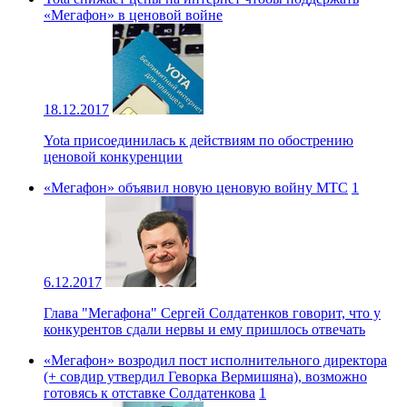
«Мегафон» в ценовой войне
18.12.2017
Yota присоединилась к действиям по обострению
ценовой конкуренции
«Мегафон» объявил новую ценовую войну МТС
1
6.12.2017
Глава "Мегафона" Сергей Солдатенков говорит, что у
конкурентов сдали нервы и ему пришлось отвечать
«Мегафон» возродил пост исполнительного директора
(+ совдир утвердил Геворка Вермишяна), возможно
готовясь к отставке Солдатенкова
1