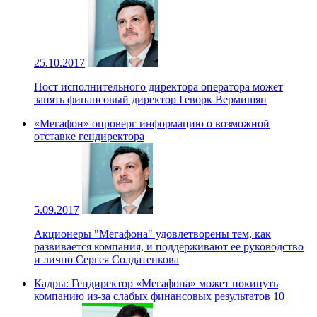
25.10.2017
Пост исполнительного директора оператора может
занять финансовый директор Геворк Вермишян
«Мегафон» опроверг информацию о возможной
отставке гендиректора
5.09.2017
Акционеры "Мегафона" удовлетворены тем, как
развивается компания, и поддерживают ее руководство
и лично Сергея Солдатенкова
Кадры: Гендиректор «Мегафона» может покинуть
компанию из-за слабых финансовых результатов
10