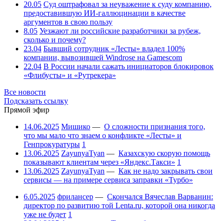
20.05
Суд оштрафовал за неуважение к суду компанию,
предоставившую ИИ-галлюцинации в качестве
аргументов в свою пользу
8.05
Уезжают ли российские разработчики за рубеж,
сколько и почему?
23.04
Бывший сотрудник «Лесты» владел 100%
компании, вывозившей Windrose на Gamescom
22.04
В России начали сажать инициаторов блокировок
«Флибусты» и «Рутрекера»
Все новости
Подсказать ссылку
Прямой эфир
14.06.2025
Мишико
—
О сложности признания того,
что мы мало что знаем о конфликте «Лесты» и
Генпрокуратуры
1
13.06.2025
ZayunyaTyan
—
Казахскую скорую помощь
показывают клиентам через «Яндекс.Такси»
1
13.06.2025
ZayunyaTyan
—
Как не надо закрывать свои
сервисы — на примере сервиса заправки «Турбо»
6.05.2025
фрилансер
—
Скончался Вячеслав Варванин:
директор по развитию той Lenta.ru, которой она никогда
уже не будет
1