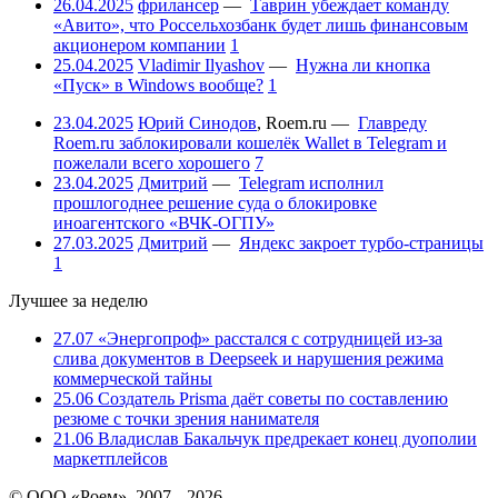
26.04.2025
фрилансер
—
Таврин убеждает команду
«Авито», что Россельхозбанк будет лишь финансовым
акционером компании
1
25.04.2025
Vladimir Ilyashov
—
Нужна ли кнопка
«Пуск» в Windows вообще?
1
23.04.2025
Юрий Синодов
,
Roem.ru
—
Главреду
Roem.ru заблокировали кошелёк Wallet в Telegram и
пожелали всего хорошего
7
23.04.2025
Дмитрий
—
Telegram исполнил
прошлогоднее решение суда о блокировке
иноагентского «ВЧК-ОГПУ»
27.03.2025
Дмитрий
—
Яндекс закроет турбо-страницы
1
Лучшее за неделю
27.07
«Энергопроф» расстался с сотрудницей из-за
слива документов в Deepseek и нарушения режима
коммерческой тайны
25.06
Создатель Prisma даёт советы по составлению
резюме с точки зрения нанимателя
21.06
Владислав Бакальчук предрекает конец дуополии
маркетплейсов
© ООО «Роем», 2007 – 2026.