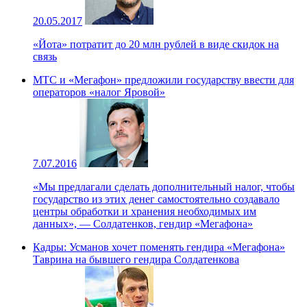
20.05.2017
«Йота» потратит до 20 млн рублей в виде скидок на
связь
МТС и «Мегафон» предложили государству ввести для
операторов «налог Яровой»
7.07.2016
«Мы предлагали сделать дополнительный налог, чтобы
государство из этих денег самостоятельно создавало
центры обработки и хранения необходимых им
данных», — Солдатенков, гендир «Мегафона»
Кадры: Усманов хочет поменять гендира «Мегафона»
Таврина на бывшего гендира Солдатенкова