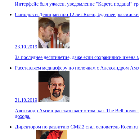
Интерфейс был ужасен, уведомление "Карета подана!" гр
Синодов и Делицын про 12 лет Roem, будущее российских
23.10.2019
За последнее десятилетие, даже если сохранились имена 
Расставляем медиасферу по полочкам с Александром Ам
21.10.2019
Александр Амзин рассказывает о том, как The Bell помог
дохода.
Директором по развитию СМИ2 стал основатель Roem.r