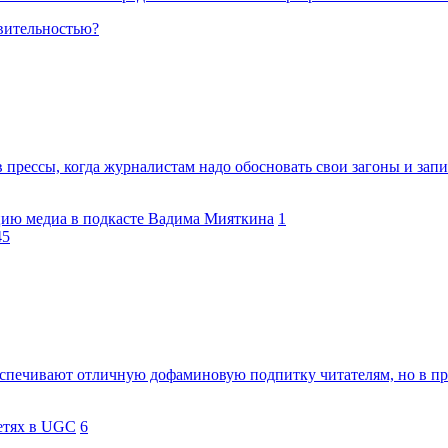
вительностью?
прессы, когда журналистам надо обосновать свои загоны и запи
цию медиа в подкасте Вадима Мияткина
1
45
еспечивают отличную дофаминовую подпитку читателям, но в п
сетях в UGC
6