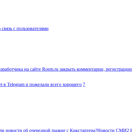
связь с пользователями
зработчика на сайте Roem.ru закрыть комментарии, регистрацию 
t в Telegram и пожелали всего хорошего
7
 были новости об очередной пыжне с Кикстартера?Новости СМИ2