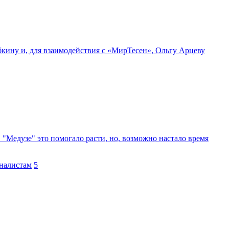
бкину и, для взаимодействия с «МирТесен», Ольгу Арцеву
"Медузе" это помогало расти, но, возможно настало время
рналистам
5