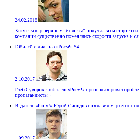
24.02.2018
Хотя сам каршеринг у "Яндекса" получился на старте си
компании существенно поменялись скорости запуска и с
Юбилей и диагноз «Роем!»
54
2.10.2017
Глеб Суворов к юбилею «Роем!» проанализировал пробл
пропагандисты »
Издатель «Роем!» Юрий Синодов возглавил маркетинг пла
1.09.2017