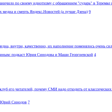
аничило по своему идиотизму с обращением "сударь" в Теремке 
 медиа и смерть Яндекс.Новостей (а лучше Дзена)
9
медиа, внутри, качественно, их наполнение поменялось очень си
зиным: подкаст Юрия Синодова и Маши Георгиевской
4
 клуб его читателей, почему СМИ надо отходить от классических
u Юрий Синодов
7