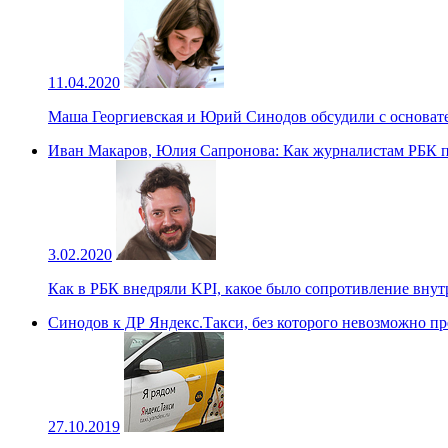
11.04.2020
Маша Георгиевская и Юрий Синодов обсудили с основатель
Иван Макаров, Юлия Сапронова: Как журналистам РБК 
3.02.2020
Как в РБК внедряли KPI, какое было сопротивление внут
Синодов к ДР Яндекс.Такси, без которого невозможно п
27.10.2019