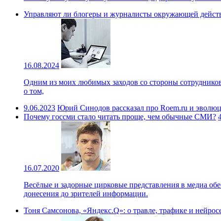
Управляют ли блогеры и журналисты окружающей дейст
16.08.2024
Одним из моих любимых заходов со стороны сотрудников 
о том,
9.06.2023
Юрий Синодов рассказал про Roem.ru и эволю
Почему госсми стало читать проще, чем обычные СМИ?
16.07.2020
Весёлые и задорные цирковые представления в медиа об
донесения до зрителей информации.
Тоня Самсонова, «Яндекс.Q»: о травле, трафике и нейро