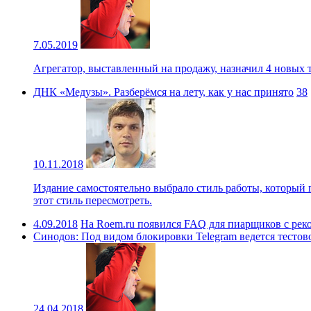
7.05.2019
Агрегатор, выставленный на продажу, назначил 4 новых 
ДНК «Медузы». Разберёмся на лету, как у нас принято
38
10.11.2018
Издание самостоятельно выбрало стиль работы, который 
этот стиль пересмотреть.
4.09.2018
На Roem.ru появился FAQ для пиарщиков с рек
Синодов: Под видом блокировки Telegram ведется тестов
24.04.2018