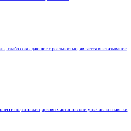
лы, слабо совпадающие с реальностью, является высказывание
роцессе подготовки цирковых артистов они утрачивают навыки