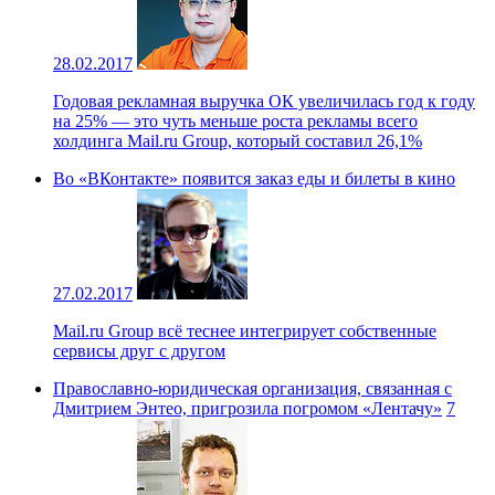
28.02.2017
Годовая рекламная выручка ОК увеличилась год к году
на 25% — это чуть меньше роста рекламы всего
холдинга Mail.ru Group, который составил 26,1%
Во «ВКонтакте» появится заказ еды и билеты в кино
27.02.2017
Mail.ru Group всё теснее интегрирует собственные
сервисы друг с другом
Православно-юридическая организация, связанная с
Дмитрием Энтео, пригрозила погромом «Лентачу»
7