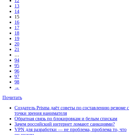
12
13
14
15
16
17
18
19
20
21
…
94
95
96
97
98
→
Почитать
Создатель Prisma даёт советы по составлению резюме с
точки зрения нанимателя
Обратная связь по блокировкам и белым спискам
Зачем российский интернет ломают санкциями?
VPN для разработки — не проблема, проблема то, что
он нужен