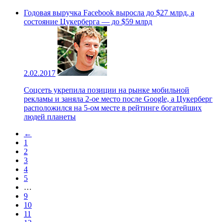
Годовая выручка Facebook выросла до $27 млрд, а
состояние Цукерберга — до $59 млрд
2.02.2017
Соцсеть укрепила позиции на рынке мобильной
рекламы и заняла 2-ое место после Google, а Цукерберг
расположился на 5-ом месте в рейтинге богатейших
людей планеты
←
1
2
3
4
5
…
9
10
11