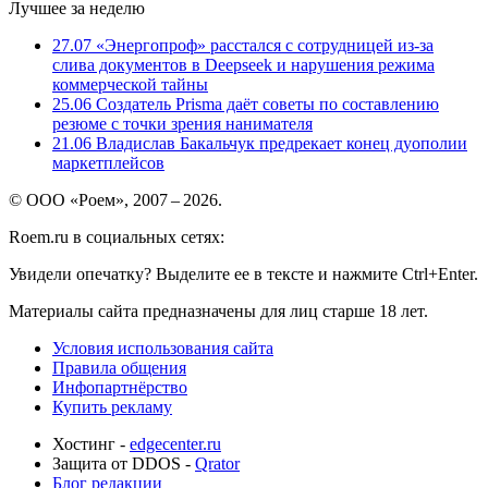
Лучшее за неделю
27.07
«Энергопроф» расстался с сотрудницей из-за
слива документов в Deepseek и нарушения режима
коммерческой тайны
25.06
Создатель Prisma даёт советы по составлению
резюме с точки зрения нанимателя
21.06
Владислав Бакальчук предрекает конец дуополии
маркетплейсов
© ООО «Роем», 2007 – 2026.
Roem.ru в социальных сетях:
Увидели опечатку? Выделите ее в тексте и нажмите Ctrl+Enter.
Материалы сайта предназначены для лиц старше 18 лет.
Условия использования сайта
Правила общения
Инфопартнёрство
Купить рекламу
Хостинг -
edgecenter.ru
Защита от DDOS -
Qrator
Блог редакции