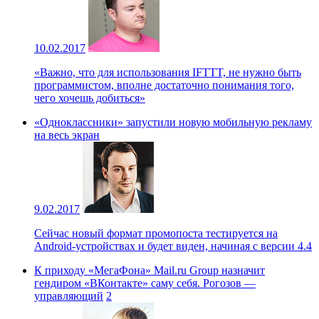
10.02.2017
«Важно, что для использования IFTTT, не нужно быть
программистом, вполне достаточно понимания того,
чего хочешь добиться»
«Одноклассники» запустили новую мобильную рекламу
на весь экран
9.02.2017
Сейчас новый формат промопоста тестируется на
Android-устройствах и будет виден, начиная с версии 4.4
К приходу «МегаФона» Mail.ru Group назначит
гендиром «ВКонтакте» саму себя. Рогозов —
управляющий
2