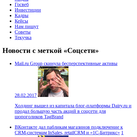
Госвеб
Инвестиции
Кадры
Кейсы
Нам пишут
Советы
Текучка
Новости с меткой «Соцсети»
Mail.ru Group скинула бесперспективные активы
28.02.2017
Холдинг вышел из капитала блог-платформы Dairy.ru и
продал большую часть акций в соцсети для
шопоголиков TagBrand
ВКонтакте дал пабликам магазинов подключение к
CRM-системам InSales, retailCRM и «1С-Битрикс»
1