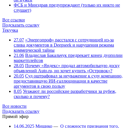
ФСБ и Минздрав предупреждают (только их никто не
слушает)
Все ссылки
Подсказать ссылку
Текучка
27.07
«Энергопроф» расстался с сотрудницей из-за
слива документов в Deepseek и нарушения режима
коммерческой тайны
21.06
Владислав Бакальчук предрекает конец дуополии
маркетплейсов
28.05
Почему «Яндекс» продал автомобильную доску
объявлений Auto.ru, но хочет купить «Островок»?
20.05
Суд оштрафовал за неуважение к суду компанию,
предоставившую ИИ-галлюцинации в качестве
аргументов в свою пользу
8.05
Уезжают ли российские разработчики за рубеж,
сколько и почему?
Все новости
Подсказать ссылку
Прямой эфир
14.06.2025
Мишико
—
О сложности признания того,