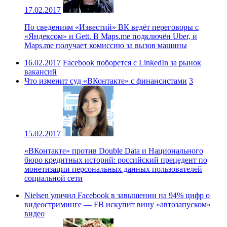
17.02.2017
По сведениям «Известий» ВК ведёт переговоры с
«Яндексом» и Gett. В Maps.me подключён Uber, и
Maps.me получает комиссию за вызов машины
16.02.2017
Facebook поборется с LinkedIn за рынок
вакансий
Что изменит суд «ВКонтакте» с финансистами
3
15.02.2017
«ВКонтакте» против Double Data и Национального
бюро кредитных историй: российский прецедент по
монетизации персональных данных пользователей
социальной сети
Nielsen уличил Facebook в завышении на 94% цифр о
видеостриминге — FB искупит вину «автозапуском»
видео