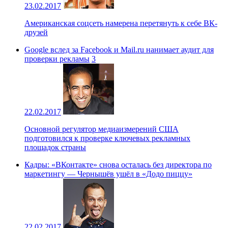
23.02.2017
Американская соцсеть намерена перетянуть к себе ВК-
друзей
Google вслед за Facebook и Mail.ru нанимает аудит для
проверки рекламы
3
22.02.2017
Основной регулятор медиаизмерений США
подготовился к проверке ключевых рекламных
площадок страны
Кадры: «ВКонтакте» снова осталась без директора по
маркетингу — Чернышёв ушёл в «Додо пиццу»
22.02.2017