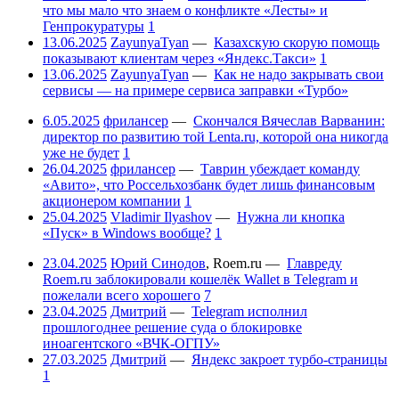
что мы мало что знаем о конфликте «Лесты» и
Генпрокуратуры
1
13.06.2025
ZayunyaTyan
—
Казахскую скорую помощь
показывают клиентам через «Яндекс.Такси»
1
13.06.2025
ZayunyaTyan
—
Как не надо закрывать свои
сервисы — на примере сервиса заправки «Турбо»
6.05.2025
фрилансер
—
Скончался Вячеслав Варванин:
директор по развитию той Lenta.ru, которой она никогда
уже не будет
1
26.04.2025
фрилансер
—
Таврин убеждает команду
«Авито», что Россельхозбанк будет лишь финансовым
акционером компании
1
25.04.2025
Vladimir Ilyashov
—
Нужна ли кнопка
«Пуск» в Windows вообще?
1
23.04.2025
Юрий Синодов
,
Roem.ru
—
Главреду
Roem.ru заблокировали кошелёк Wallet в Telegram и
пожелали всего хорошего
7
23.04.2025
Дмитрий
—
Telegram исполнил
прошлогоднее решение суда о блокировке
иноагентского «ВЧК-ОГПУ»
27.03.2025
Дмитрий
—
Яндекс закроет турбо-страницы
1