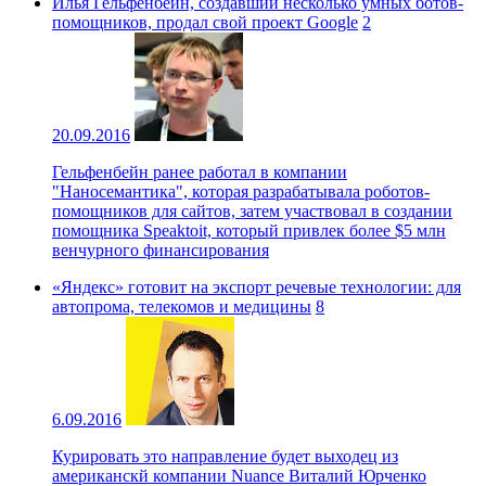
Илья Гельфенбейн, создавший несколько умных ботов-
помощников, продал свой проект Google
2
20.09.2016
Гельфенбейн ранее работал в компании
"Наносемантика", которая разрабатывала роботов-
помощников для сайтов, затем участвовал в создании
помощника Speaktoit, который привлек более $5 млн
венчурного финансирования
«Яндекс» готовит на экспорт речевые технологии: для
автопрома, телекомов и медицины
8
6.09.2016
Курировать это направление будет выходец из
американскй компании Nuance Виталий Юрченко