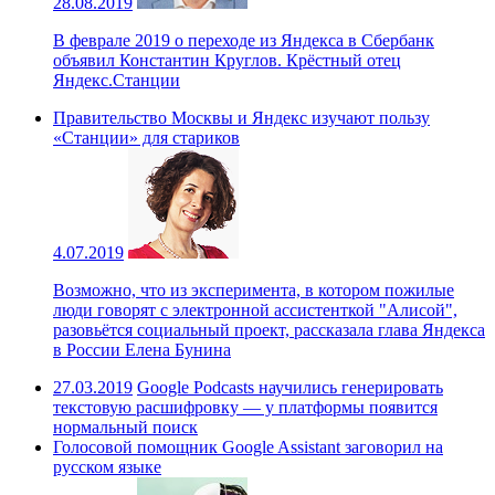
28.08.2019
В феврале 2019 о переходе из Яндекса в Сбербанк
объявил Константин Круглов. Крёстный отец
Яндекс.Станции
Правительство Москвы и Яндекс изучают пользу
«Станции» для стариков
4.07.2019
Возможно, что из эксперимента, в котором пожилые
люди говорят с электронной ассистенткой "Алисой",
разовьётся социальный проект, рассказала глава Яндекса
в России Елена Бунина
27.03.2019
Google Podcasts научились генерировать
текстовую расшифровку — у платформы появится
нормальный поиск
Голосовой помощник Google Assistant заговорил на
русском языке