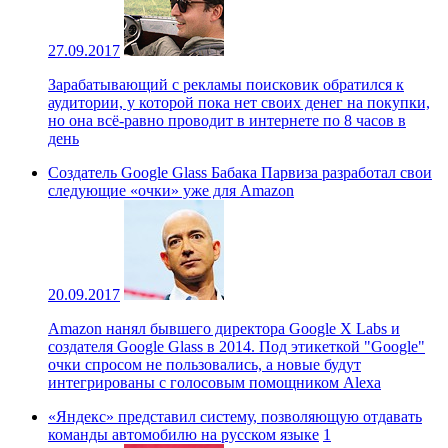
27.09.2017
Зарабатывающий с рекламы поисковик обратился к
аудитории, у которой пока нет своих денег на покупки,
но она всё-равно проводит в интернете по 8 часов в
день
Создатель Google Glass Бабака Парвиза разработал свои
следующие «очки» уже для Amazon
20.09.2017
Amazon нанял бывшего директора Google X Labs и
создателя Google Glass в 2014. Под этикеткой "Google"
очки спросом не пользовались, а новые будут
интегрированы с голосовым помощником Alexa
«Яндекс» представил систему, позволяющую отдавать
команды автомобилю на русском языке
1