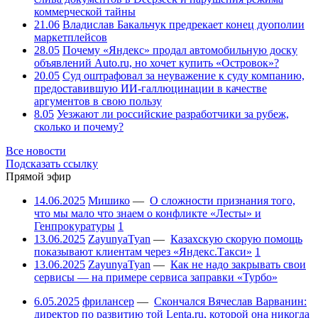
коммерческой тайны
21.06
Владислав Бакальчук предрекает конец дуополии
маркетплейсов
28.05
Почему «Яндекс» продал автомобильную доску
объявлений Auto.ru, но хочет купить «Островок»?
20.05
Суд оштрафовал за неуважение к суду компанию,
предоставившую ИИ-галлюцинации в качестве
аргументов в свою пользу
8.05
Уезжают ли российские разработчики за рубеж,
сколько и почему?
Все новости
Подсказать ссылку
Прямой эфир
14.06.2025
Мишико
—
О сложности признания того,
что мы мало что знаем о конфликте «Лесты» и
Генпрокуратуры
1
13.06.2025
ZayunyaTyan
—
Казахскую скорую помощь
показывают клиентам через «Яндекс.Такси»
1
13.06.2025
ZayunyaTyan
—
Как не надо закрывать свои
сервисы — на примере сервиса заправки «Турбо»
6.05.2025
фрилансер
—
Скончался Вячеслав Варванин:
директор по развитию той Lenta.ru, которой она никогда