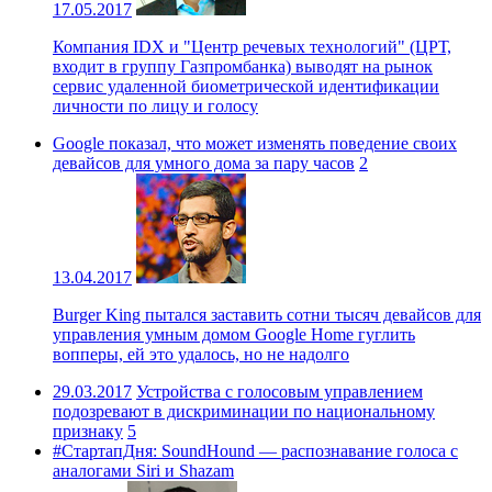
17.05.2017
Компания IDX и "Центр речевых технологий" (ЦРТ,
входит в группу Газпромбанка) выводят на рынок
сервис удаленной биометрической идентификации
личности по лицу и голосу
Google показал, что может изменять поведение своих
девайсов для умного дома за пару часов
2
13.04.2017
Burger King пытался заставить сотни тысяч девайсов для
управления умным домом Google Home гуглить
вопперы, ей это удалось, но не надолго
29.03.2017
Устройства с голосовым управлением
подозревают в дискриминации по национальному
признаку
5
#СтартапДня: SoundHound — распознавание голоса с
аналогами Siri и Shazam