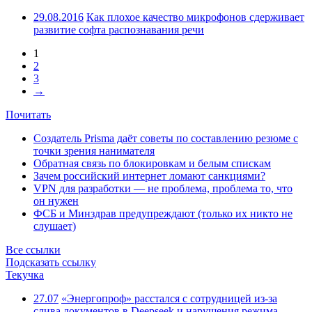
29.08.2016
Как плохое качество микрофонов сдерживает
развитие софта распознавания речи
1
2
3
→
Почитать
Создатель Prisma даёт советы по составлению резюме с
точки зрения нанимателя
Обратная связь по блокировкам и белым спискам
Зачем российский интернет ломают санкциями?
VPN для разработки — не проблема, проблема то, что
он нужен
ФСБ и Минздрав предупреждают (только их никто не
слушает)
Все ссылки
Подсказать ссылку
Текучка
27.07
«Энергопроф» расстался с сотрудницей из-за
слива документов в Deepseek и нарушения режима