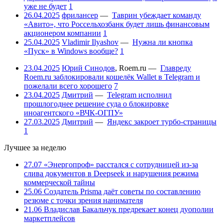
уже не будет
1
26.04.2025
фрилансер
—
Таврин убеждает команду
«Авито», что Россельхозбанк будет лишь финансовым
акционером компании
1
25.04.2025
Vladimir Ilyashov
—
Нужна ли кнопка
«Пуск» в Windows вообще?
1
23.04.2025
Юрий Синодов
,
Roem.ru
—
Главреду
Roem.ru заблокировали кошелёк Wallet в Telegram и
пожелали всего хорошего
7
23.04.2025
Дмитрий
—
Telegram исполнил
прошлогоднее решение суда о блокировке
иноагентского «ВЧК-ОГПУ»
27.03.2025
Дмитрий
—
Яндекс закроет турбо-страницы
1
Лучшее за неделю
27.07
«Энергопроф» расстался с сотрудницей из-за
слива документов в Deepseek и нарушения режима
коммерческой тайны
25.06
Создатель Prisma даёт советы по составлению
резюме с точки зрения нанимателя
21.06
Владислав Бакальчук предрекает конец дуополии
маркетплейсов