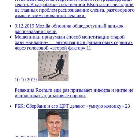
текста. В разработке собственной ВКонтакте счёл одной
из главных проблем распознавание сленга, разговорного
языка и заимствованной лексики.
9.12.2019
Mozilla обновила общедоступный движок
распознавания речи
Мошенники придумали способ монетизации старой
базы «Билайна» — авторизация в финансовых сервисах
через голосовой «второй фактор»
11
10.10.2019
Редакция Roem.ru ещё раз призывает никогда и нигде не
использовать одинаковые пароли.
РБК: Сбербанк и его ЦРТ делают «умную колонку»
23