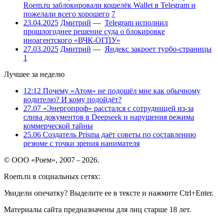
Roem.ru заблокировали кошелёк Wallet в Telegram и
пожелали всего хорошего
7
23.04.2025
Дмитрий
—
Telegram исполнил
прошлогоднее решение суда о блокировке
иноагентского «ВЧК-ОГПУ»
27.03.2025
Дмитрий
—
Яндекс закроет турбо-страницы
1
Лучшее за неделю
12:12
Почему «Атом» не подошёл мне как обычному
водителю? И кому подойдёт?
27.07
«Энергопроф» расстался с сотрудницей из-за
слива документов в Deepseek и нарушения режима
коммерческой тайны
25.06
Создатель Prisma даёт советы по составлению
резюме с точки зрения нанимателя
© ООО «Роем», 2007 – 2026.
Roem.ru в социальных сетях:
Увидели опечатку? Выделите ее в тексте и нажмите Ctrl+Enter.
Материалы сайта предназначены для лиц старше 18 лет.