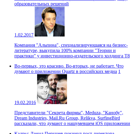
образовательных решений
1.02.2017
Компания "Альпина", специализирующаяся на бизнес-
литературе, выкупила 100% компании "Теории и
практики" у инвестиционно-издательского холдинга Т8
Во-первых, это красиво. Во-вторых, не работает. Что
думают о приложении Quartz в российских медиа
1
19.02.2016
Представители "Секрета фирмы", Meduza, "Канобу",
Dream Industries, Mail.Ru Group, Relikva, SurfingBird
рассказали, что думают о нашумевшем iOS приложении
Кадры: Данил Перушев покинул пост директора