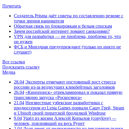
Почитать
Создатель Prisma даёт советы по составлению резюме с
точки зрения нанимателя
Обратная связь по блокировкам и белым спискам
Зачем российский интернет ломают санкциями?
VPN для разработки — не проблема, проблема то, что
он нужен
ФСБ и Минздрав предупреждают (только их никто не
слушает)
Все ссылки
Подсказать ссылку
Медиа
28.04
Эксперты отмечают постоянный рост стресса
россиян из-за вездесущих кликбейтных заголовков
26.04
«Кинопоиск» отрекламировал и показал прямую
трансляцию запуска «Роскосмоса»
21.04
Неизвестные узбекские разработчики с
продюссером из Lesta Games порвали Сашу Грей, Steam
и Ubisoft своей пиратской бродилкой Windrose
9.04
Ушёл из жизни Алексей Копылов (copylove) —
человек, повлиявший на весь Рунет
2.04
Доля денег от недвижимости на рекламном рынке