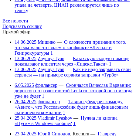
упала на четверть, ЦИАН рекламируется лишь по
телеку
Все новости
Подсказать ссылку
Прямой эфир
14.06.2025
Мишико
—
О сложности признания того,
что мы мало что знаем о конфликте «Лесты» и
Генпрокуратуры
1
13.06.2025
ZayunyaTyan
—
Казахскую скорую помощь
показывают клиентам через «Яндекс.Такси»
1
13.06.2025
ZayunyaTyan
—
Как не надо закрывать свои
сервисы — на примере сервиса заправки «Турбо»
6.05.2025
фрилансер
—
Скончался Вячеслав Варванин:
директор по развитию той Lenta.ru, которой она никогда
уже не будет
1
26.04.2025
фрилансер
—
Таврин убеждает команду
«Авито», что Россельхозбанк будет лишь финансовым
акционером компании
1
25.04.2025
Vladimir Ilyashov
—
Нужна ли кнопка
«Пуск» в Windows вообще?
1
23.04.2025
Юрий Синодов
,
Roem.ru
—
Главреду