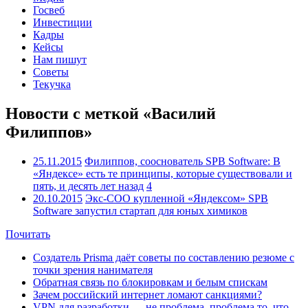
Госвеб
Инвестиции
Кадры
Кейсы
Нам пишут
Советы
Текучка
Новости с меткой «Василий
Филиппов»
25.11.2015
Филиппов, сооснователь SPB Software: В
«Яндексе» есть те принципы, которые существовали и
пять, и десять лет назад
4
20.10.2015
Экс-COO купленной «Яндексом» SPB
Software запустил стартап для юных химиков
Почитать
Создатель Prisma даёт советы по составлению резюме с
точки зрения нанимателя
Обратная связь по блокировкам и белым спискам
Зачем российский интернет ломают санкциями?
VPN для разработки — не проблема, проблема то, что