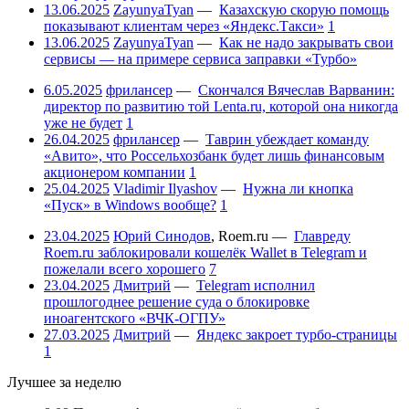
13.06.2025
ZayunyaTyan
—
Казахскую скорую помощь
показывают клиентам через «Яндекс.Такси»
1
13.06.2025
ZayunyaTyan
—
Как не надо закрывать свои
сервисы — на примере сервиса заправки «Турбо»
6.05.2025
фрилансер
—
Скончался Вячеслав Варванин:
директор по развитию той Lenta.ru, которой она никогда
уже не будет
1
26.04.2025
фрилансер
—
Таврин убеждает команду
«Авито», что Россельхозбанк будет лишь финансовым
акционером компании
1
25.04.2025
Vladimir Ilyashov
—
Нужна ли кнопка
«Пуск» в Windows вообще?
1
23.04.2025
Юрий Синодов
,
Roem.ru
—
Главреду
Roem.ru заблокировали кошелёк Wallet в Telegram и
пожелали всего хорошего
7
23.04.2025
Дмитрий
—
Telegram исполнил
прошлогоднее решение суда о блокировке
иноагентского «ВЧК-ОГПУ»
27.03.2025
Дмитрий
—
Яндекс закроет турбо-страницы
1
Лучшее за неделю