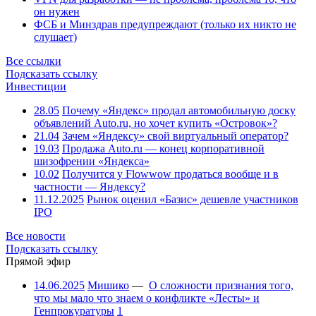
он нужен
ФСБ и Минздрав предупреждают (только их никто не
слушает)
Все ссылки
Подсказать ссылку
Инвестиции
28.05
Почему «Яндекс» продал автомобильную доску
объявлений Auto.ru, но хочет купить «Островок»?
21.04
Зачем «Яндексу» свой виртуальный оператор?
19.03
Продажа Auto.ru — конец корпоративной
шизофрении «Яндекса»
10.02
Получится у Flowwow продаться вообще и в
частности — Яндексу?
11.12.2025
Рынок оценил «Базис» дешевле участников
IPO
Все новости
Подсказать ссылку
Прямой эфир
14.06.2025
Мишико
—
О сложности признания того,
что мы мало что знаем о конфликте «Лесты» и
Генпрокуратуры
1