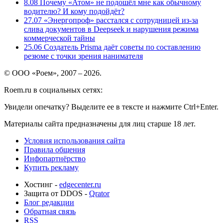
8.08
Почему «Атом» не подошёл мне как обычному
водителю? И кому подойдёт?
27.07
«Энергопроф» расстался с сотрудницей из-за
слива документов в Deepseek и нарушения режима
коммерческой тайны
25.06
Создатель Prisma даёт советы по составлению
резюме с точки зрения нанимателя
© ООО «Роем», 2007 – 2026.
Roem.ru в социальных сетях:
Увидели опечатку? Выделите ее в тексте и нажмите Ctrl+Enter.
Материалы сайта предназначены для лиц старше 18 лет.
Условия использования сайта
Правила общения
Инфопартнёрство
Купить рекламу
Хостинг -
edgecenter.ru
Защита от DDOS -
Qrator
Блог редакции
Обратная связь
RSS