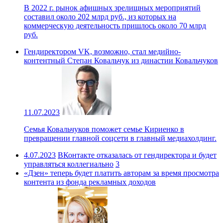
В 2022 г. рынок афишных зрелищных мероприятий
составил около 202 млрд руб., из которых на
коммерческую деятельность пришлось около 70 млрд
руб.
Гендиректором VK, возможно, стал медийно-
контентный Степан Ковальчук из династии Ковальчуков
11.07.2023
Семья Ковальчуков поможет семье Кириенко в
превращении главной соцсети в главный медиахолдинг.
4.07.2023
ВКонтакте отказалась от гендиректора и будет
управляться коллегиально
3
«Дзен» теперь будет платить авторам за время просмотра
контента из фонда рекламных доходов