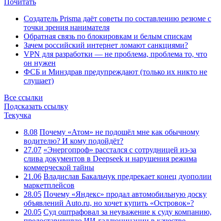
Почитать
Создатель Prisma даёт советы по составлению резюме с
точки зрения нанимателя
Обратная связь по блокировкам и белым спискам
Зачем российский интернет ломают санкциями?
VPN для разработки — не проблема, проблема то, что
он нужен
ФСБ и Минздрав предупреждают (только их никто не
слушает)
Все ссылки
Подсказать ссылку
Текучка
8.08
Почему «Атом» не подошёл мне как обычному
водителю? И кому подойдёт?
27.07
«Энергопроф» расстался с сотрудницей из-за
слива документов в Deepseek и нарушения режима
коммерческой тайны
21.06
Владислав Бакальчук предрекает конец дуополии
маркетплейсов
28.05
Почему «Яндекс» продал автомобильную доску
объявлений Auto.ru, но хочет купить «Островок»?
20.05
Суд оштрафовал за неуважение к суду компанию,
предоставившую ИИ-галлюцинации в качестве