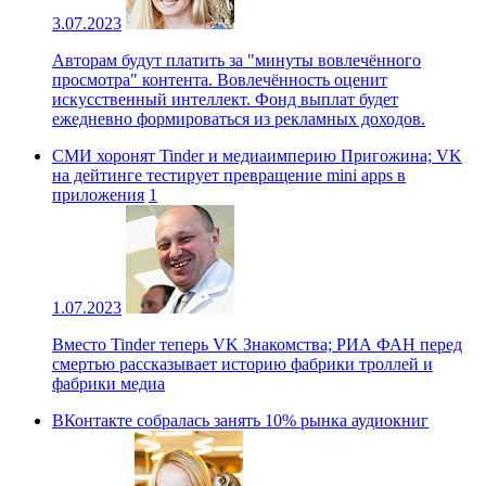
3.07.2023
Авторам будут платить за "минуты вовлечённого
просмотра" контента. Вовлечённость оценит
искусственный интеллект. Фонд выплат будет
ежедневно формироваться из рекламных доходов.
СМИ хоронят Tinder и медиаимперию Пригожина; VK
на дейтинге тестирует превращение mini apps в
приложения
1
1.07.2023
Вместо Tinder теперь VK Знакомства; РИА ФАН перед
смертью рассказывает историю фабрики троллей и
фабрики медиа
ВКонтакте собралась занять 10% рынка аудиокниг