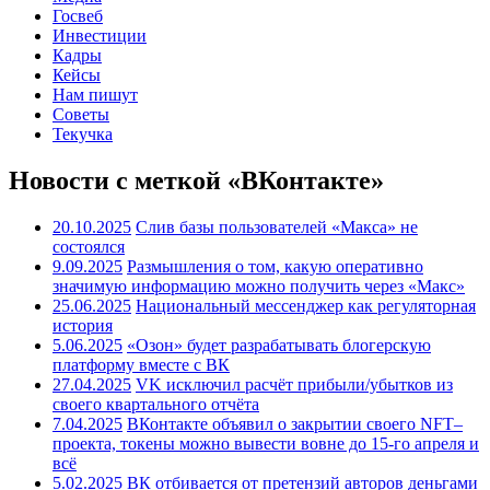
Госвеб
Инвестиции
Кадры
Кейсы
Нам пишут
Советы
Текучка
Новости с меткой «ВКонтакте»
20.10.2025
Слив базы пользователей «Макса» не
состоялся
9.09.2025
Размышления о том, какую оперативно
значимую информацию можно получить через «Макс»
25.06.2025
Национальный мессенджер как регуляторная
история
5.06.2025
«Озон» будет разрабатывать блогерскую
платформу вместе с ВК
27.04.2025
VK исключил расчёт прибыли/убытков из
своего квартального отчёта
7.04.2025
ВКонтакте объявил о закрытии своего NFT–
проекта, токены можно вывести вовне до 15-го апреля и
всё
5.02.2025
ВК отбивается от претензий авторов деньгами