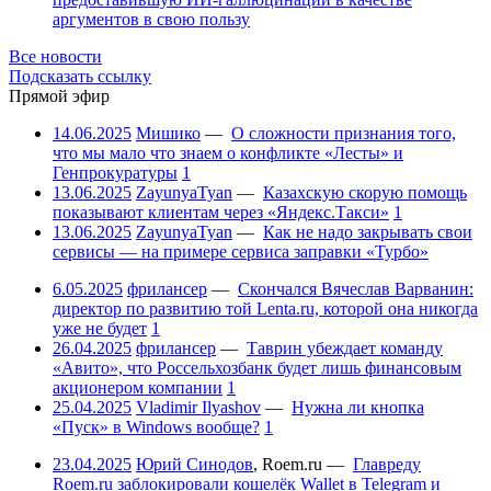
аргументов в свою пользу
Все новости
Подсказать ссылку
Прямой эфир
14.06.2025
Мишико
—
О сложности признания того,
что мы мало что знаем о конфликте «Лесты» и
Генпрокуратуры
1
13.06.2025
ZayunyaTyan
—
Казахскую скорую помощь
показывают клиентам через «Яндекс.Такси»
1
13.06.2025
ZayunyaTyan
—
Как не надо закрывать свои
сервисы — на примере сервиса заправки «Турбо»
6.05.2025
фрилансер
—
Скончался Вячеслав Варванин:
директор по развитию той Lenta.ru, которой она никогда
уже не будет
1
26.04.2025
фрилансер
—
Таврин убеждает команду
«Авито», что Россельхозбанк будет лишь финансовым
акционером компании
1
25.04.2025
Vladimir Ilyashov
—
Нужна ли кнопка
«Пуск» в Windows вообще?
1
23.04.2025
Юрий Синодов
,
Roem.ru
—
Главреду
Roem.ru заблокировали кошелёк Wallet в Telegram и