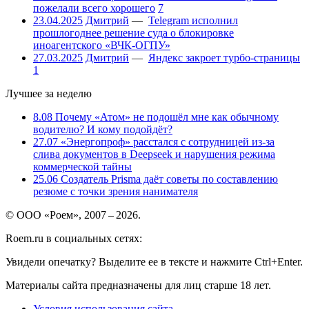
пожелали всего хорошего
7
23.04.2025
Дмитрий
—
Telegram исполнил
прошлогоднее решение суда о блокировке
иноагентского «ВЧК-ОГПУ»
27.03.2025
Дмитрий
—
Яндекс закроет турбо-страницы
1
Лучшее за неделю
8.08
Почему «Атом» не подошёл мне как обычному
водителю? И кому подойдёт?
27.07
«Энергопроф» расстался с сотрудницей из-за
слива документов в Deepseek и нарушения режима
коммерческой тайны
25.06
Создатель Prisma даёт советы по составлению
резюме с точки зрения нанимателя
© ООО «Роем», 2007 – 2026.
Roem.ru в социальных сетях:
Увидели опечатку? Выделите ее в тексте и нажмите Ctrl+Enter.
Материалы сайта предназначены для лиц старше 18 лет.
Условия использования сайта