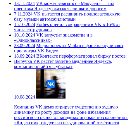
13.11.2024
VK может завязать с «Марусей» — гол
престижа Яндексу оказался слишком дорогим
7.11.2024
VK пытается расширить пользовательскую
базу музыки автомобилистами
15.10.2024
Forbes оценил сокращения в VK в 16% от
числа сотрудников
10.10.2024
VK запустит знакомства и в
«Одноклассниках»
23.09.2024
Медиапроекты Mail.ru в фоне накручивают
просмотры VK Видео
18.09.2024
ВКонтакте переформатировал биржу постов
Выручка VK растёт заметно медленнее Яндекса,
компания остаётся в убытках
10.08.2024
Компания VK демонстрирует существенно худшую
динамику по росту доходов на фоне избавления
российского рынка от западных игроков по сравнению с
«Яндексом», следует из неаудированной отчётности