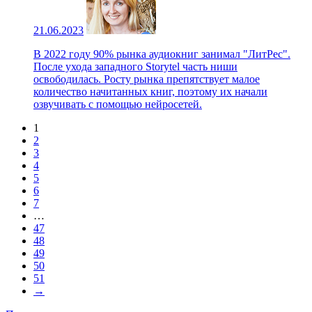
21.06.2023
В 2022 году 90% рынка аудиокниг занимал "ЛитРес".
После ухода западного Storytel часть ниши
освободилась. Росту рынка препятствует малое
количество начитанных книг, поэтому их начали
озвучивать с помощью нейросетей.
1
2
3
4
5
6
7
…
47
48
49
50
51
→