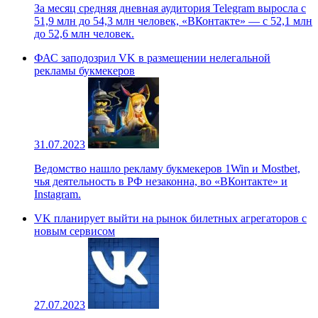
За месяц средняя дневная аудитория Telegram выросла с
51,9 млн до 54,3 млн человек, «ВКонтакте» — с 52,1 млн
до 52,6 млн человек.
ФАС заподозрил VK в размещении нелегальной
рекламы букмекеров
31.07.2023
Ведомство нашло рекламу букмекеров 1Win и Mostbet,
чья деятельность в РФ незаконна, во «ВКонтакте» и
Instagram.
VK планирует выйти на рынок билетных агрегаторов с
новым сервисом
27.07.2023