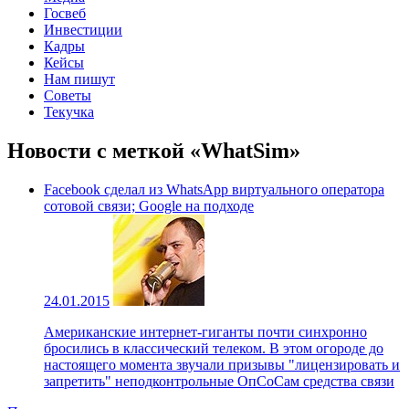
Госвеб
Инвестиции
Кадры
Кейсы
Нам пишут
Советы
Текучка
Новости с меткой «WhatSim»
Facebook сделал из WhatsApp виртуального оператора
сотовой связи; Google на подходе
24.01.2015
Американские интернет-гиганты почти синхронно
бросились в классический телеком. В этом огороде до
настоящего момента звучали призывы "лицензировать и
запретить" неподконтрольные ОпСоСам средства связи