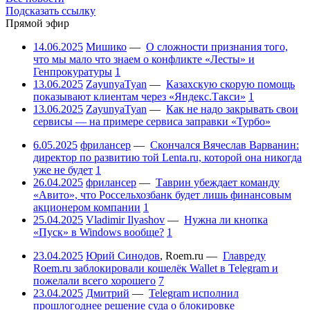
Подсказать ссылку
Прямой эфир
14.06.2025
Мишико
—
О сложности признания того,
что мы мало что знаем о конфликте «Лесты» и
Генпрокуратуры
1
13.06.2025
ZayunyaTyan
—
Казахскую скорую помощь
показывают клиентам через «Яндекс.Такси»
1
13.06.2025
ZayunyaTyan
—
Как не надо закрывать свои
сервисы — на примере сервиса заправки «Турбо»
6.05.2025
фрилансер
—
Скончался Вячеслав Варванин:
директор по развитию той Lenta.ru, которой она никогда
уже не будет
1
26.04.2025
фрилансер
—
Таврин убеждает команду
«Авито», что Россельхозбанк будет лишь финансовым
акционером компании
1
25.04.2025
Vladimir Ilyashov
—
Нужна ли кнопка
«Пуск» в Windows вообще?
1
23.04.2025
Юрий Синодов
,
Roem.ru
—
Главреду
Roem.ru заблокировали кошелёк Wallet в Telegram и
пожелали всего хорошего
7
23.04.2025
Дмитрий
—
Telegram исполнил
прошлогоднее решение суда о блокировке