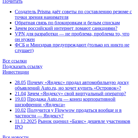
Почитать
Создатель Prisma даёт советы по составлению резюме с
точки зрения нанимателя
Обратная связь по блокировкам и белым спискам
Зачем российский интернет ломают санкциями?
VPN для разработки — не проблема, проблема то, что
он нужен
ФСБ и Минздрав предупреждают (только их никто не
слушает)
Все ссылки
Подсказать ссылку
Инвестиции
28.05
Почему «Яндекс» продал автомобильную доску
объявлений Auto.ru, но хочет купить «Островок»?
21.04
Зачем «Яндексу» свой виртуальный оператор?
19.03
Продажа Auto.ru — конец корпоративной
шизофрении «Яндекса»
10.02
Получится у Flowwow продаться вообще и в
частности — Яндексу?
11.12.2025
Рынок оценил «Базис» дешевле участников
IPO
Все новости