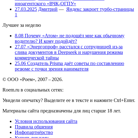
иноагентского «ВЧК-ОГПУ»
27.03.2025
Дмитрий
—
Яндекс закроет турбо-страницы
1
Лучшее за неделю
8.08
Почему «Атом» не подошёл мне как обычному
водителю? И кому подойдёт?
27.07
«Энергопроф» расстался с сотрудницей из-за
слива документов в Deepseek и нарушения режима
коммерческой тайны
25.06
Создатель Prisma даёт советы по составлению
резюме с точки зрения нанимателя
© ООО «Роем», 2007 – 2026.
Roem.ru в социальных сетях:
Увидели опечатку? Выделите ее в тексте и нажмите Ctrl+Enter.
Материалы сайта предназначены для лиц старше 18 лет.
Условия использования сайта
Правила общения
Инфопартнёрство
Купить рекламу