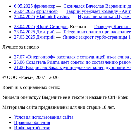
6.05.2025
фрилансер
—
Скончался Вячеслав Варванин: ди
26.04.2025
фрилансер
—
Таврин убеждает команду «Авит
25.04.2025
Vladimir Ilyashov
—
Нужна ли кнопка «Пуск» 
23.04.2025
Юрий Синодов
,
Roem.ru
—
Главреду Roem.ru 
23.04.2025
Дмитрий
—
Telegram исполнил прошлогоднее
27.03.2025
Дмитрий
—
Яндекс закроет турбо-страницы
1
Лучшее за неделю
27.07
«Энергопроф» расстался с сотрудницей из-за слива
25.06
Создатель Prisma даёт советы по составлению резюм
21.06
Владислав Бакальчук предрекает конец дуополии м
© ООО «Роем», 2007 – 2026.
Roem.ru в социальных сетях:
Увидели опечатку? Выделите ее в тексте и нажмите Ctrl+Enter.
Материалы сайта предназначены для лиц старше 18 лет.
Условия использования сайта
Правила общения
Инфопартнёрство