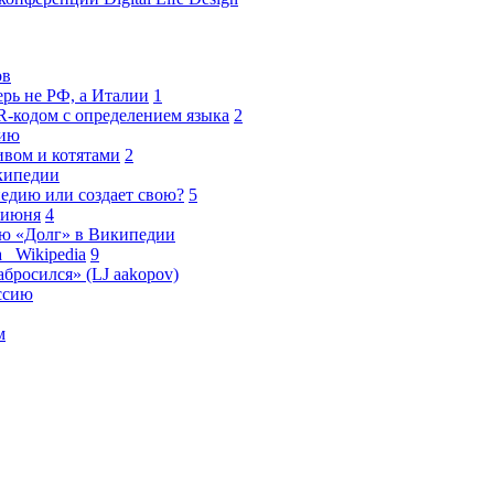
ов
ерь не РФ, а Италии
1
R-кодом с определением языка
2
рию
ивом и котятами
2
кипедии
едию или создает свою?
5
 июня
4
ью «Долг» в Википедии
_ Wikipedia
9
бросился» (LJ aakopov)
ссию
м