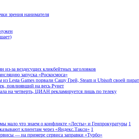
очки зрения нанимателя
 нужен
шает)
ян из-за вездесущих кликбейтных заголовков
ансляцию запуска «Роскосмоса»
 из Lesta Games порвали Сашу Грей, Steam и Ubisoft своей пира
ек, повлиявший на весь Рунет
ала на четверть, ЦИАН рекламируется лишь по телеку
 мы мало что знаем о конфликте «Лесты» и Генпрокуратуры
1
казывают клиентам через «Яндекс.Такси»
1
сервисы — на примере сервиса заправки «Турбо»