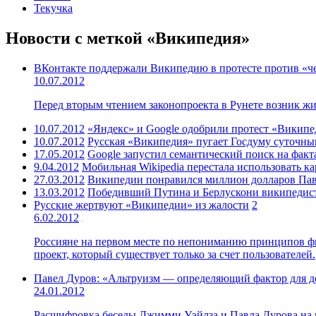
Текучка
Новости с меткой «Википедия»
ВКонтакте поддержали Википедию в протесте против «че
10.07.2012
Перед вторым чтением законопроекта в Рунете возник жи
10.07.2012
«Яндекс» и Google одобрили протест «Википед
10.07.2012
Русская «Википедия» пугает Госдуму суточны
17.05.2012
Google запустил семантический поиск на фактах
9.04.2012
Мобильная Wikipedia перестала использовать к
27.03.2012
Википедии понравился миллион долларов Павл
13.03.2012
Победивший Путина и Берлускони википедист
Русские жертвуют «Википедии» из жалости
2
6.02.2012
Россияне на первом месте по непониманию принципов ф
проект, который существует только за счет пользователей.
Павел Дуров: «Альтруизм — определяющий фактор для д
24.01.2012
Расшифровка беседы Джимми Уэйлза и Павла Дурова на ко