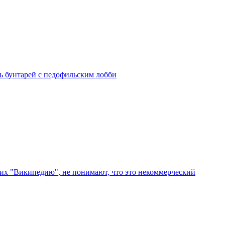
ть бунтарей с педофильским лобби
их "Википедию", не понимают, что это некоммерческий