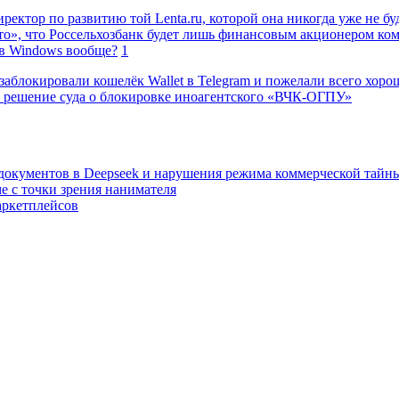
ректор по развитию той Lenta.ru, которой она никогда уже не бу
о», что Россельхозбанк будет лишь финансовым акционером ко
в Windows вообще?
1
заблокировали кошелёк Wallet в Telegram и пожелали всего хоро
 решение суда о блокировке иноагентского «ВЧК-ОГПУ»
 документов в Deepseek и нарушения режима коммерческой тайн
е с точки зрения нанимателя
аркетплейсов