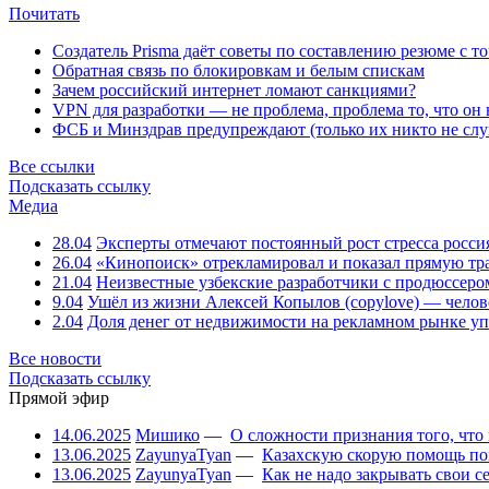
Почитать
Создатель Prisma даёт советы по составлению резюме с т
Обратная связь по блокировкам и белым спискам
Зачем российский интернет ломают санкциями?
VPN для разработки — не проблема, проблема то, что он
ФСБ и Минздрав предупреждают (только их никто не слу
Все ссылки
Подсказать ссылку
Медиа
28.04
Эксперты отмечают постоянный рост стресса росси
26.04
«Кинопоиск» отрекламировал и показал прямую тр
21.04
Неизвестные узбекские разработчики с продюссером
9.04
Ушёл из жизни Алексей Копылов (copylove) — челов
2.04
Доля денег от недвижимости на рекламном рынке уп
Все новости
Подсказать ссылку
Прямой эфир
14.06.2025
Мишико
—
О сложности признания того, что
13.06.2025
ZayunyaTyan
—
Казахскую скорую помощь по
13.06.2025
ZayunyaTyan
—
Как не надо закрывать свои 