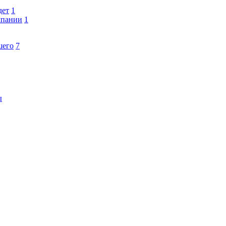
дет
1
мпании
1
шего
7
ы