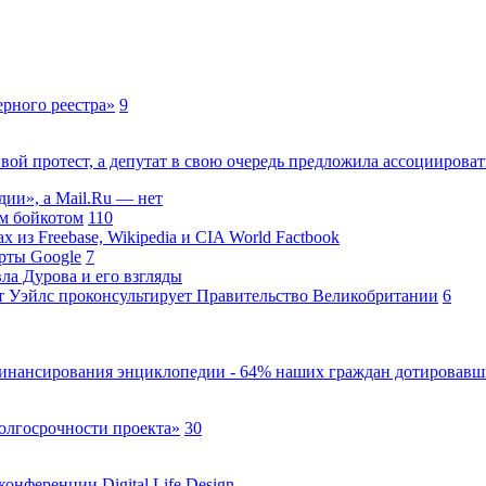
рного реестра»
9
вой протест, а депутат в свою очередь предложила ассоциирова
ии», а Mail.Ru — нет
м бойкотом
110
 из Freebase, Wikipedia и CIA World Factbook
арты Google
7
а Дурова и его взгляды
 Уэйлс проконсультирует Правительство Великобритании
6
инансирования энциклопедии - 64% наших граждан дотировавш
олгосрочности проекта»
30
нференции Digital Life Design