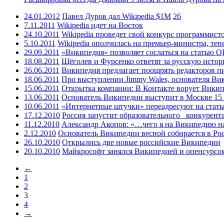
24.01.2012
Павел Дуров дал Wikipedia $1M
26
7.11.2011
Wikipedia идет на Восток
24.10.2011
Wikipedia проведет свой конкурс программист
5.10.2011
Wikipedia ополчилась на премьер-министра, теп
29.09.2011
«Википедия» позволяет сослаться на статью Q
18.08.2011
Щёголев и Фурсенко ответят за русскую исто
26.06.2011
Википедия предлагает поощрять редакторов п
18.06.2011
Про выступлении Jimmy Wales, основателя Ви
15.06.2011
Открытка компании: В Контакте ворует Викип
13.06.2011
Основатель Википедии выступит в Москве 15
10.06.2011
«Интернетные штучки» переадресуют на стат
17.12.2010
Россия запустит образовательного _конкурента
11.12.2010
Александр Акопов: «…чего я на Википедию на
2.12.2010
Основатель Википедии весной собирается в Ро
26.10.2010
Открылись две новые российские Википедии
20.10.2010
Майкрософт занялся Википедией и опенсурсо
←
1
2
3
4
→