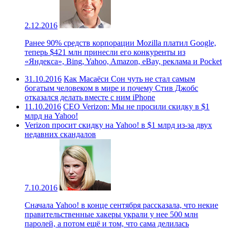
2.12.2016
Ранее 90% средств корпорации Mozilla платил Google,
теперь $421 млн принесли его конкуренты из
«Яндекса», Bing, Yahoo, Amazon, eBay, реклама и Pocket
31.10.2016
Как Масаёси Сон чуть не стал самым
богатым человеком в мире и почему Стив Джобс
отказался делать вместе с ним iPhone
11.10.2016
CEO Verizon: Мы не просили скидку в $1
млрд на Yahoo!
Verizon просит скидку на Yahoo! в $1 млрд из-за двух
недавних скандалов
7.10.2016
Сначала Yahoo! в конце сентября рассказала, что некие
правительственные хакеры украли у нее 500 млн
паролей, а потом ещё и том, что сама делилась