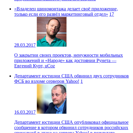
«Владелец шиномонтажа делает своё приложение,
только если его развёл маркетинговый отдел»
17
28.03.2017
О закрытии своих проектов, ненужности мобильных
приложений и «Народе» как достоянии Рунета —
Евгений Курт, uCoz
Департамент юстиции США обвинил двух сотрудников
ФСБ во взломе серверов Yahoo!
1
16.03.2017
Департамент юстиции США опубликовал официальное
сообщение в котором обвинил сотрудников российских
спецслужб в атаке на сервера Yahoo! в результате