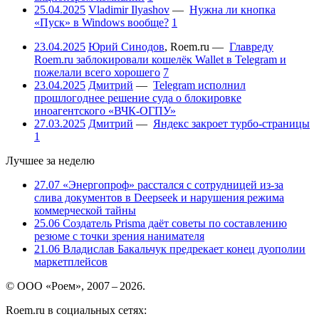
25.04.2025
Vladimir Ilyashov
—
Нужна ли кнопка
«Пуск» в Windows вообще?
1
23.04.2025
Юрий Синодов
,
Roem.ru
—
Главреду
Roem.ru заблокировали кошелёк Wallet в Telegram и
пожелали всего хорошего
7
23.04.2025
Дмитрий
—
Telegram исполнил
прошлогоднее решение суда о блокировке
иноагентского «ВЧК-ОГПУ»
27.03.2025
Дмитрий
—
Яндекс закроет турбо-страницы
1
Лучшее за неделю
27.07
«Энергопроф» расстался с сотрудницей из-за
слива документов в Deepseek и нарушения режима
коммерческой тайны
25.06
Создатель Prisma даёт советы по составлению
резюме с точки зрения нанимателя
21.06
Владислав Бакальчук предрекает конец дуополии
маркетплейсов
© ООО «Роем», 2007 – 2026.
Roem.ru в социальных сетях: