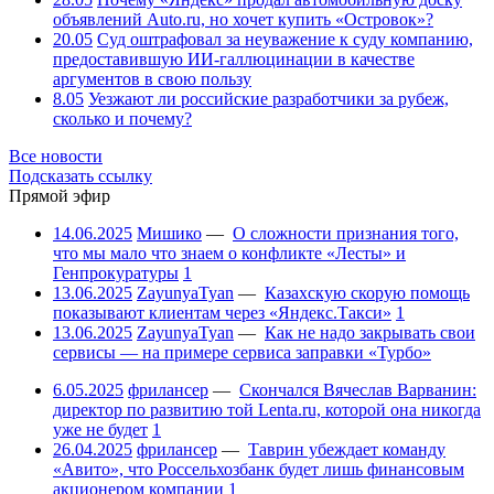
объявлений Auto.ru, но хочет купить «Островок»?
20.05
Суд оштрафовал за неуважение к суду компанию,
предоставившую ИИ-галлюцинации в качестве
аргументов в свою пользу
8.05
Уезжают ли российские разработчики за рубеж,
сколько и почему?
Все новости
Подсказать ссылку
Прямой эфир
14.06.2025
Мишико
—
О сложности признания того,
что мы мало что знаем о конфликте «Лесты» и
Генпрокуратуры
1
13.06.2025
ZayunyaTyan
—
Казахскую скорую помощь
показывают клиентам через «Яндекс.Такси»
1
13.06.2025
ZayunyaTyan
—
Как не надо закрывать свои
сервисы — на примере сервиса заправки «Турбо»
6.05.2025
фрилансер
—
Скончался Вячеслав Варванин:
директор по развитию той Lenta.ru, которой она никогда
уже не будет
1
26.04.2025
фрилансер
—
Таврин убеждает команду
«Авито», что Россельхозбанк будет лишь финансовым
акционером компании
1