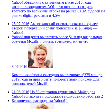
Yahoo! объединят с купленным в мае 2015 года
интернет-холдингом AOL, что позволит создать
третьего по величине игрока на рынке США с долей на
рынке digital-рекламы в 4,5%
25.07.2016
Американский оператор связи покупает
второй потерявший славу поисковик за $5 млрд —
Yahoo!
Yahoo! придется выплатить более $1 млрд владельцам
браузера Mozilla, причем, возможно, ни за что
8.07.2016
Компания обязана ежегодно выплачивать $375 млн до
2019 года за право быть приоритетным поиском для
пользователей Mozilla
21.06.2016
Из 53 стартапов купленных Майер для
Yahoo! только два продолжают полноценно работать
2
Бесконечная распродажа Yahoo!
1