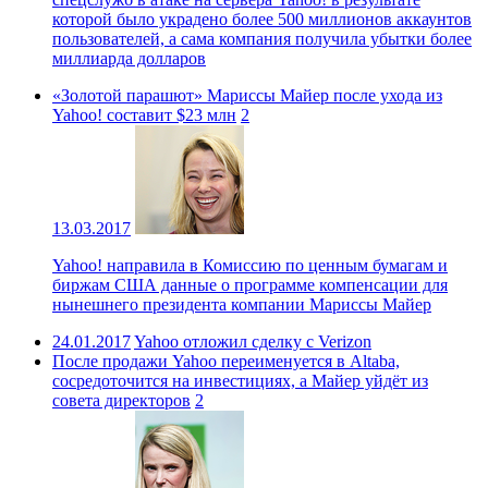
которой было украдено более 500 миллионов аккаунтов
пользователей, а сама компания получила убытки более
миллиарда долларов
«Золотой парашют» Мариссы Майер после ухода из
Yahoo! составит $23 млн
2
13.03.2017
Yahoo! направила в Комиссию по ценным бумагам и
биржам США данные о программе компенсации для
нынешнего президента компании Мариссы Майер
24.01.2017
Yahoo отложил сделку с Verizon
После продажи Yahoo переименуется в Altaba,
сосредоточится на инвестициях, а Майер уйдёт из
совета директоров
2