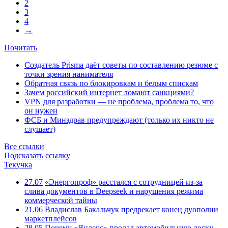
2
3
4
→
Почитать
Создатель Prisma даёт советы по составлению резюме с
точки зрения нанимателя
Обратная связь по блокировкам и белым спискам
Зачем российский интернет ломают санкциями?
VPN для разработки — не проблема, проблема то, что
он нужен
ФСБ и Минздрав предупреждают (только их никто не
слушает)
Все ссылки
Подсказать ссылку
Текучка
27.07
«Энергопроф» расстался с сотрудницей из-за
слива документов в Deepseek и нарушения режима
коммерческой тайны
21.06
Владислав Бакальчук предрекает конец дуополии
маркетплейсов
28.05
Почему «Яндекс» продал автомобильную доску