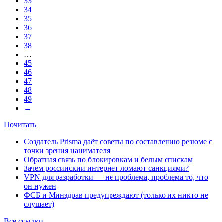
33
34
35
36
37
38
…
45
46
47
48
49
→
Почитать
Создатель Prisma даёт советы по составлению резюме с
точки зрения нанимателя
Обратная связь по блокировкам и белым спискам
Зачем российский интернет ломают санкциями?
VPN для разработки — не проблема, проблема то, что
он нужен
ФСБ и Минздрав предупреждают (только их никто не
слушает)
Все ссылки