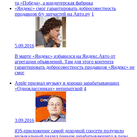
та «Победа», а кондитерская фабрика
«Яндекс» смог гарантировать добросовестность
продавцов б/y запчастей на Авто.ру
1
5.09.2016
В марте «Яндекс» избавился на Яндекс.Авто от
агрегации объявлений. Там для этого контента
гарантировать добросовестность продавцов «Яндекс» не
смог
Apple признал музыку в хорошо зарабатывающих
«Одноклассниках» непиратской
4
3.09.2016
iOS-приложение самой доходной соцсети получило
музыкальный раздел раньше зарабатывающего в разы