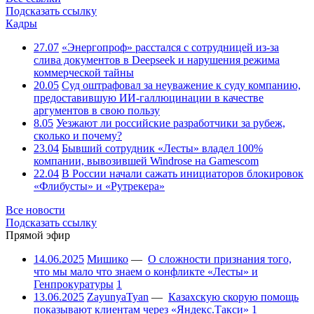
Подсказать ссылку
Кадры
27.07
«Энергопроф» расстался с сотрудницей из-за
слива документов в Deepseek и нарушения режима
коммерческой тайны
20.05
Суд оштрафовал за неуважение к суду компанию,
предоставившую ИИ-галлюцинации в качестве
аргументов в свою пользу
8.05
Уезжают ли российские разработчики за рубеж,
сколько и почему?
23.04
Бывший сотрудник «Лесты» владел 100%
компании, вывозившей Windrose на Gamescom
22.04
В России начали сажать инициаторов блокировок
«Флибусты» и «Рутрекера»
Все новости
Подсказать ссылку
Прямой эфир
14.06.2025
Мишико
—
О сложности признания того,
что мы мало что знаем о конфликте «Лесты» и
Генпрокуратуры
1
13.06.2025
ZayunyaTyan
—
Казахскую скорую помощь
показывают клиентам через «Яндекс.Такси»
1