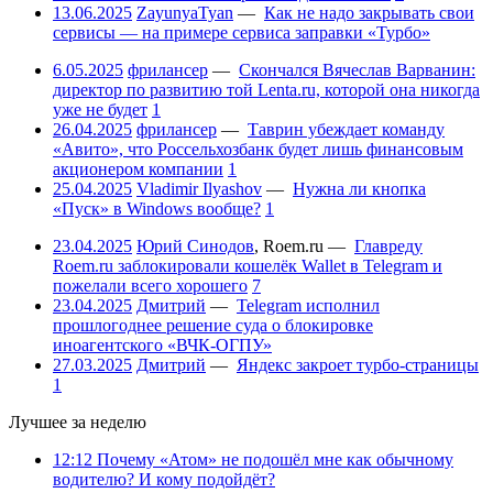
13.06.2025
ZayunyaTyan
—
Как не надо закрывать свои
сервисы — на примере сервиса заправки «Турбо»
6.05.2025
фрилансер
—
Скончался Вячеслав Варванин:
директор по развитию той Lenta.ru, которой она никогда
уже не будет
1
26.04.2025
фрилансер
—
Таврин убеждает команду
«Авито», что Россельхозбанк будет лишь финансовым
акционером компании
1
25.04.2025
Vladimir Ilyashov
—
Нужна ли кнопка
«Пуск» в Windows вообще?
1
23.04.2025
Юрий Синодов
,
Roem.ru
—
Главреду
Roem.ru заблокировали кошелёк Wallet в Telegram и
пожелали всего хорошего
7
23.04.2025
Дмитрий
—
Telegram исполнил
прошлогоднее решение суда о блокировке
иноагентского «ВЧК-ОГПУ»
27.03.2025
Дмитрий
—
Яндекс закроет турбо-страницы
1
Лучшее за неделю
12:12
Почему «Атом» не подошёл мне как обычному
водителю? И кому подойдёт?