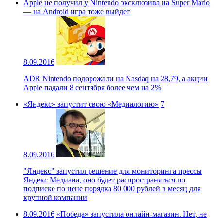
Apple не получил у Nintendo эксклюзива на Super Mario
— на Android игра тоже выйдет
8.09.2016
ADR Nintendo подорожали на Nasdaq на 28,79, а акции
Apple падали 8 сентября более чем на 2%
«Яндекс» запустит свою «Медиалогию»
7
8.09.2016
"Яндекс" запустил решение для мониторинга прессы
Яндекс.Медиана, оно будет распространяться по
подписке по цене порядка 80 000 рублей в месяц для
крупной компании
8.09.2016
«Победа» запустила онлайн-магазин. Нет, не