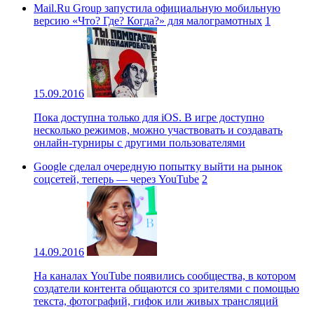
Mail.Ru Group запустила официальную мобильную
версию «Что? Где? Когда?» для малограмотных
1
15.09.2016
Пока доступна только для iOS. В игре доступно
несколько режимов, можно участвовать и создавать
онлайн-турниры с другими пользователями
Google сделал очередную попытку выйти на рынок
соцсетей, теперь — через YouTube
2
14.09.2016
На каналах YouTube появились сообщества, в котором
создатели контента общаются со зрителями с помощью
текста, фотографий, гифок или живых трансляций