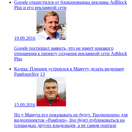
Google открестился от блокировщика рекламы AdBlock
Plus и его рекламной сети
19.09.2016
Google поспешил заявить, что не имеет никакого
отношения к проекту создания рекламной сети Adblock
Plus
Кадры: Плющев устроился к Мамуту делать видеошоу
Рамблер/live
13
15.09.2016
Но у Мамута его показывать не будут. Традиционно для
видеопроектов «Рамблер», live будет публиковаться на
площадках других владельцев, а не самом портале