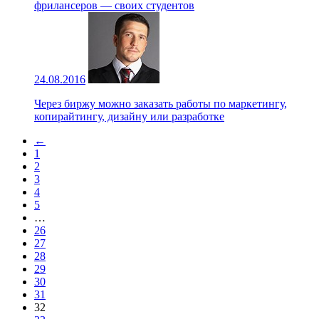
фрилансеров — своих студентов
24.08.2016
Через биржу можно заказать работы по маркетингу,
копирайтингу, дизайну или разработке
←
1
2
3
4
5
…
26
27
28
29
30
31
32