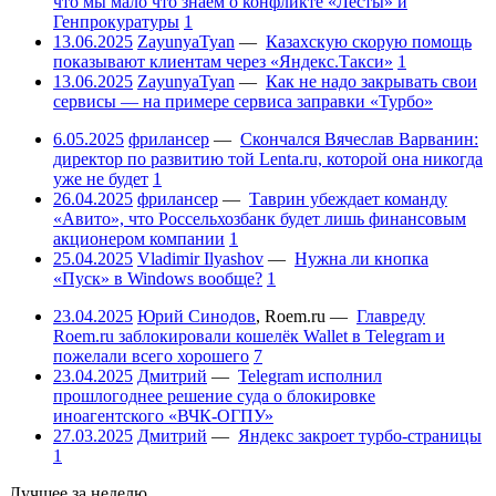
что мы мало что знаем о конфликте «Лесты» и
Генпрокуратуры
1
13.06.2025
ZayunyaTyan
—
Казахскую скорую помощь
показывают клиентам через «Яндекс.Такси»
1
13.06.2025
ZayunyaTyan
—
Как не надо закрывать свои
сервисы — на примере сервиса заправки «Турбо»
6.05.2025
фрилансер
—
Скончался Вячеслав Варванин:
директор по развитию той Lenta.ru, которой она никогда
уже не будет
1
26.04.2025
фрилансер
—
Таврин убеждает команду
«Авито», что Россельхозбанк будет лишь финансовым
акционером компании
1
25.04.2025
Vladimir Ilyashov
—
Нужна ли кнопка
«Пуск» в Windows вообще?
1
23.04.2025
Юрий Синодов
,
Roem.ru
—
Главреду
Roem.ru заблокировали кошелёк Wallet в Telegram и
пожелали всего хорошего
7
23.04.2025
Дмитрий
—
Telegram исполнил
прошлогоднее решение суда о блокировке
иноагентского «ВЧК-ОГПУ»
27.03.2025
Дмитрий
—
Яндекс закроет турбо-страницы
1
Лучшее за неделю