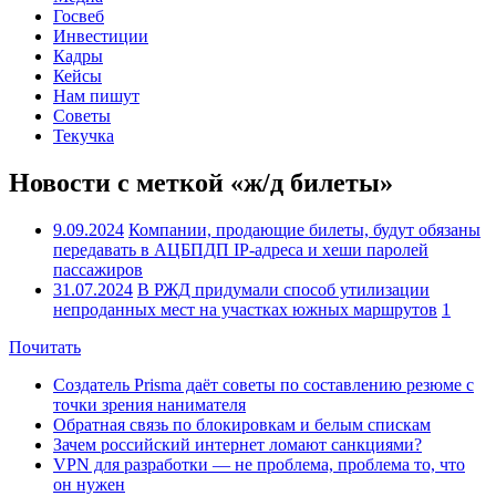
Госвеб
Инвестиции
Кадры
Кейсы
Нам пишут
Советы
Текучка
Новости с меткой «ж/д билеты»
9.09.2024
Компании, продающие билеты, будут обязаны
передавать в АЦБПДП IP-адреса и хеши паролей
пассажиров
31.07.2024
В РЖД придумали способ утилизации
непроданных мест на участках южных маршрутов
1
Почитать
Создатель Prisma даёт советы по составлению резюме с
точки зрения нанимателя
Обратная связь по блокировкам и белым спискам
Зачем российский интернет ломают санкциями?
VPN для разработки — не проблема, проблема то, что
он нужен