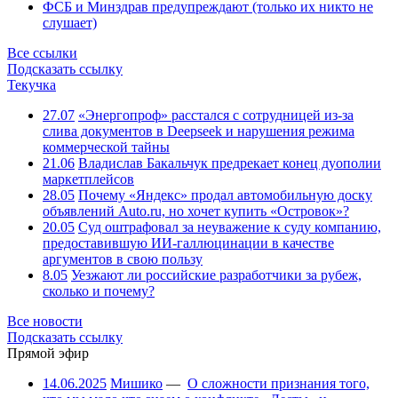
ФСБ и Минздрав предупреждают (только их никто не
слушает)
Все ссылки
Подсказать ссылку
Текучка
27.07
«Энергопроф» расстался с сотрудницей из-за
слива документов в Deepseek и нарушения режима
коммерческой тайны
21.06
Владислав Бакальчук предрекает конец дуополии
маркетплейсов
28.05
Почему «Яндекс» продал автомобильную доску
объявлений Auto.ru, но хочет купить «Островок»?
20.05
Суд оштрафовал за неуважение к суду компанию,
предоставившую ИИ-галлюцинации в качестве
аргументов в свою пользу
8.05
Уезжают ли российские разработчики за рубеж,
сколько и почему?
Все новости
Подсказать ссылку
Прямой эфир
14.06.2025
Мишико
—
О сложности признания того,