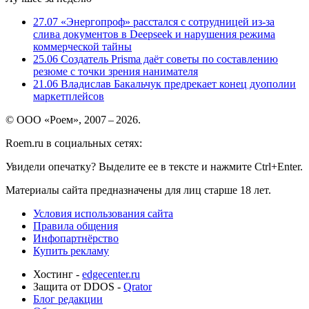
27.07
«Энергопроф» расстался с сотрудницей из-за
слива документов в Deepseek и нарушения режима
коммерческой тайны
25.06
Создатель Prisma даёт советы по составлению
резюме с точки зрения нанимателя
21.06
Владислав Бакальчук предрекает конец дуополии
маркетплейсов
© ООО «Роем», 2007 – 2026.
Roem.ru в социальных сетях:
Увидели опечатку? Выделите ее в тексте и нажмите Ctrl+Enter.
Материалы сайта предназначены для лиц старше 18 лет.
Условия использования сайта
Правила общения
Инфопартнёрство
Купить рекламу
Хостинг -
edgecenter.ru
Защита от DDOS -
Qrator
Блог редакции