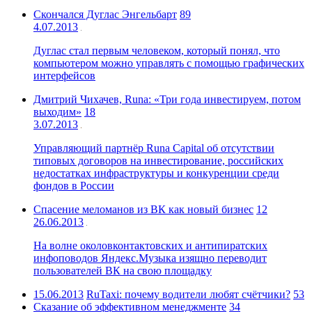
Скончался Дуглас Энгельбарт
89
4.07.2013
Дуглас стал первым человеком, который понял, что
компьютером можно управлять с помощью графических
интерфейсов
Дмитрий Чихачев, Runa: «Три года инвестируем, потом
выходим»
18
3.07.2013
Управляющий партнёр Runa Capital об отсутствии
типовых договоров на инвестирование, российских
недостатках инфраструктуры и конкуренции среди
фондов в России
Спасение меломанов из ВК как новый бизнес
12
26.06.2013
На волне околовконтактовских и антипиратских
инфоповодов Яндекс.Музыка изящно переводит
пользователей ВК на свою площадку
15.06.2013
RuTaxi: почему водители любят счётчики?
53
Сказание об эффективном менеджменте
34