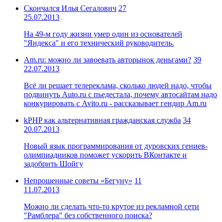
Скончался Илья Сегалович
27
25.07.2013
На 49-м году жизни умер один из основателей
"Яндекса" и его технический руководитель.
Am.ru: можно ли завоевать авторынок деньгами?
39
22.07.2013
Всё ли решает телереклама, сколько людей надо, чтобы
подвинуть Auto.ru с пьедестала, почему автосайтам надо
конкурировать с Avito.ru - рассказывает гендир Am.ru
kPHP как альтернативная гражданская служба
34
20.07.2013
Новый язык программирования от дуровских гениев-
олимпиадников поможет ускорить ВКонтакте и
задобрить Шойгу
Непрошенные советы «Бегуну»
11
11.07.2013
Можно ли сделать что-то крутое из рекламной сети
"Рамблера" без собственного поиска?