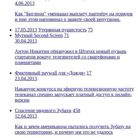
4.06.2013
Как "Биглион" уменьшал выплату партнёру на порядок
и при этом напоминал о защите своей репутации.
17.05.2013
Утерянная пушистость
75
Мутный Second Screen
71
30.04.2013
Антон Никитин обнаружил в Штатах новый пузырь
стартапов вокруг телезрителей со смартфонами и
планшетами
Фиктивный paywall для «Дождя»
17
23.04.2013
Накануне конкурса на эфирную телевизионную частоту
телеканал спешно запускает платный доступ к онлайн-
версии
Спасение рядового Зубахи
458
12.04.2013
Как и зачем американцы пытались получить Зубаху на
свою территорию, и почему им это не удалось