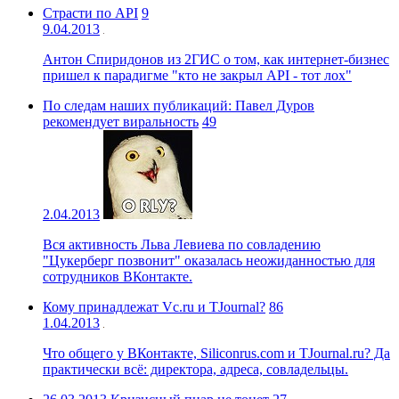
Страсти по API
9
9.04.2013
Антон Спиридонов из 2ГИС о том, как интернет-бизнес
пришел к парадигме "кто не закрыл API - тот лох"
По следам наших публикаций: Павел Дуров
рекомендует виральность
49
2.04.2013
Вся активность Льва Левиева по совладению
"Цукерберг позвонит" оказалась неожиданностью для
сотрудников ВКонтакте.
Кому принадлежат Vc.ru и TJournal?
86
1.04.2013
Что общего у ВКонтакте, Siliconrus.com и TJournal.ru? Да
практически всё: директора, адреса, совладельцы.