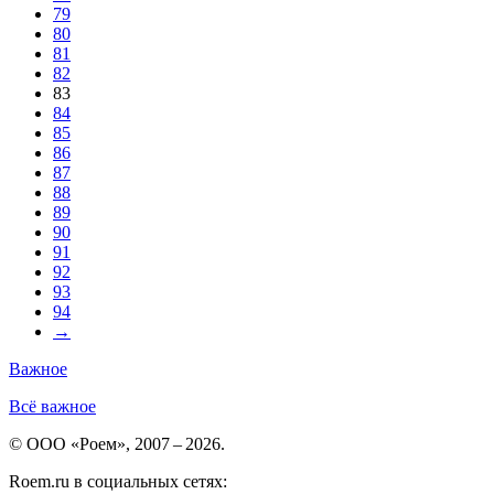
79
80
81
82
83
84
85
86
87
88
89
90
91
92
93
94
→
Важное
Всё важное
© ООО «Роем», 2007 – 2026.
Roem.ru в социальных сетях: