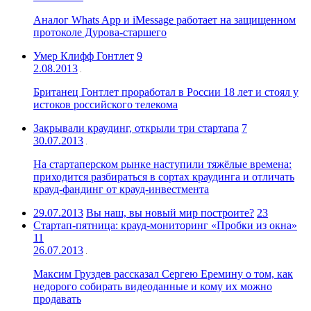
Аналог Whats App и iMessage работает на защищенном
протоколе Дурова-старшего
Умер Клифф Гонтлет
9
2.08.2013
Британец Гонтлет проработал в России 18 лет и стоял у
истоков российского телекома
Закрывали краудинг, открыли три стартапа
7
30.07.2013
На стартаперском рынке наступили тяжёлые времена:
приходится разбираться в сортах краудинга и отличать
крауд-фандинг от крауд-инвестмента
29.07.2013
Вы наш, вы новый мир построите?
23
Стартап-пятница: крауд-мониторинг «Пробки из окна»
11
26.07.2013
Максим Груздев рассказал Сергею Еремину о том, как
недорого собирать видеоданные и кому их можно
продавать