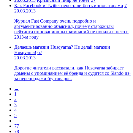
26.03.2013
Кризисный пиар не тонет
27
Как Facebook и Twitter перестали быть инноваторами
7
20.03.2013
Журнал Fast Company очень подробно и
аргументированно объяснил, почему старожилы
рейтинга инновационных компаний не попали в него в
2013-м году
Делаешь магазин Husqvarna? Не делай магазин
Husqvarna!
67
20.03.2013
Дорогие читатели рассказали, как Husqvarna забирает
домены с упоминанием её бренда и судится со Slando из-
за перепродажи б/у товаров.
←
1
2
3
4
5
…
77
78