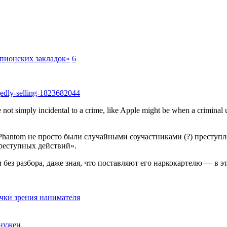
шпионских закладок»
6
egedly-selling-1823682044
not simply incidental to a crime, like Apple might be when a criminal u
 Phantom не просто были случайными соучастниками (?) преступл
преступных действий».
без разбора, даже зная, что поставляют его наркокартелю — в эт
очки зрения нанимателя
 нужен