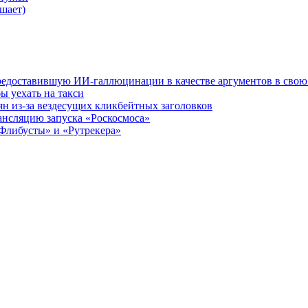
шает)
редоставившую ИИ-галлюцинации в качестве аргументов в свою
ы уехать на такси
ян из-за вездесущих кликбейтных заголовков
ансляцию запуска «Роскосмоса»
Флибусты» и «Рутрекера»