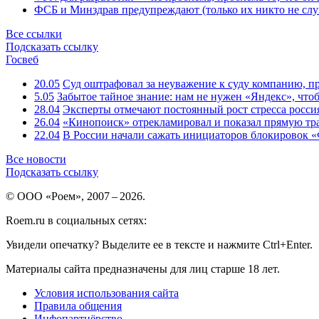
ФСБ и Минздрав предупреждают (только их никто не слу
Все ссылки
Подсказать ссылку
Госвеб
20.05
Суд оштрафовал за неуважение к суду компанию, п
5.05
Забытое тайное знание: нам не нужен «Яндекс», чтоб
28.04
Эксперты отмечают постоянный рост стресса росси
26.04
«Кинопоиск» отрекламировал и показал прямую тр
22.04
В России начали сажать инициаторов блокировок «
Все новости
Подсказать ссылку
© ООО «Роем», 2007 – 2026.
Roem.ru в социальных сетях:
Увидели опечатку? Выделите ее в тексте и нажмите Ctrl+Enter.
Материалы сайта предназначены для лиц старше 18 лет.
Условия использования сайта
Правила общения
Инфопартнёрство