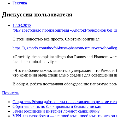
Текучка
Дискуссии пользователя
12.03.2018
ФБР арестовало производителя «Android-телефонов без 
С этой новостью всё просто. Смотрим оригинал:
https://gizmodo.com/the-fbi-busts-phantom-secure-ceo-for-all
«Crucially, the complaint alleges that Ramos and Phantom were 
facilitate criminal activity.»
«Что наиболее важно, заявитель утверждает, что Рамос и
что компания была специально создана для совершения 
В общем, ребята поставляли оборудование напрямую всем 
Почитать
Создатель Prisma даёт советы по составлению резюме с т
Обратная связь по блокировкам и белым спискам
Зачем российский интернет ломают санкциями?
VPN для разработки — не проблема, проблема то, что он