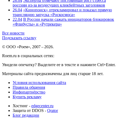
28.04
Эксперты отмечают постоянный рост стресса
россиян из-за вездесущих кликбейтных заголовков
26.04
«Кинопоиск» отрекламировал и показал прямую
трансляцию запуска «Роскосмоса»
22.04
В России начали сажать инициаторов блокировок
«Флибусты» и «Рутрекера»
Все новости
Подсказать ссылку
© ООО «Роем», 2007 – 2026.
Roem.ru в социальных сетях:
Увидели опечатку? Выделите ее в тексте и нажмите Ctrl+Enter.
Материалы сайта предназначены для лиц старше 18 лет.
Условия использования сайта
Правила общения
Инфопартнёрство
Купить рекламу
Хостинг -
edgecenter.ru
Защита от DDOS -
Qrator
Блог редакции