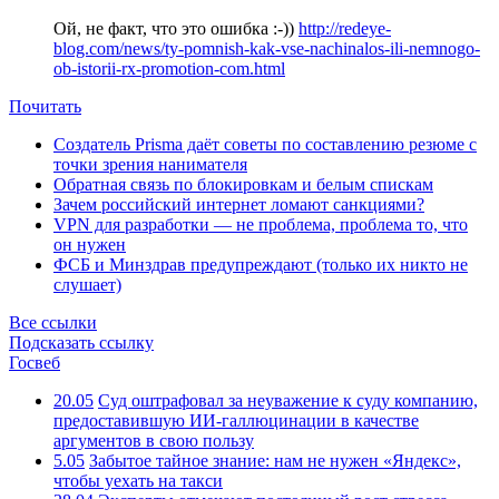
Ой, не факт, что это ошибка :-))
http://redeye-
blog.com/news/ty-pomnish-kak-vse-nachinalos-ili-nemnogo-
ob-istorii-rx-promotion-com.html
Почитать
Создатель Prisma даёт советы по составлению резюме с
точки зрения нанимателя
Обратная связь по блокировкам и белым спискам
Зачем российский интернет ломают санкциями?
VPN для разработки — не проблема, проблема то, что
он нужен
ФСБ и Минздрав предупреждают (только их никто не
слушает)
Все ссылки
Подсказать ссылку
Госвеб
20.05
Суд оштрафовал за неуважение к суду компанию,
предоставившую ИИ-галлюцинации в качестве
аргументов в свою пользу
5.05
Забытое тайное знание: нам не нужен «Яндекс»,
чтобы уехать на такси