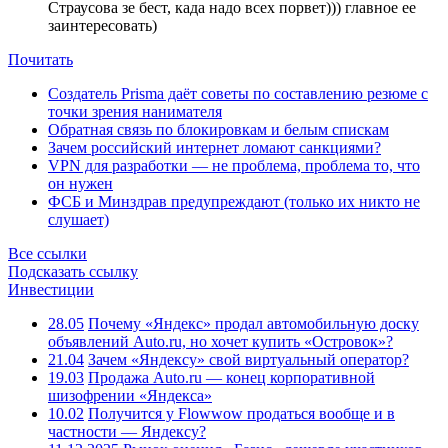
Страусова зе бест, када надо всех порвет))) главное ее
заинтересовать)
Почитать
Создатель Prisma даёт советы по составлению резюме с
точки зрения нанимателя
Обратная связь по блокировкам и белым спискам
Зачем российский интернет ломают санкциями?
VPN для разработки — не проблема, проблема то, что
он нужен
ФСБ и Минздрав предупреждают (только их никто не
слушает)
Все ссылки
Подсказать ссылку
Инвестиции
28.05
Почему «Яндекс» продал автомобильную доску
объявлений Auto.ru, но хочет купить «Островок»?
21.04
Зачем «Яндексу» свой виртуальный оператор?
19.03
Продажа Auto.ru — конец корпоративной
шизофрении «Яндекса»
10.02
Получится у Flowwow продаться вообще и в
частности — Яндексу?