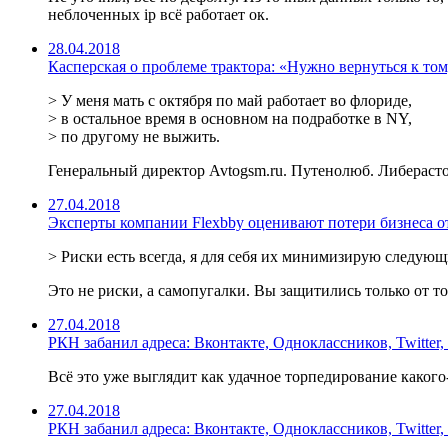
неблоченных ip всё работает ок.
28.04.2018
Касперская о проблеме трактора: «Нужно вернуться к то
> У меня мать с октября по май работает во флориде,
> в остальное время в основном на подработке в NY,
> по другому не выжить.
Генеральный директор Avtogsm.ru. Путенолюб. Либерас
27.04.2018
Эксперты компании Flexbby оценивают потери бизнеса от
> Риски есть всегда, я для себя их минимизирую следую
Это не риски, а самопугалки. Вы защитились только от то
27.04.2018
РКН забанил адреса: Вконтакте, Одноклассников, Twitter,
Всё это уже выглядит как удачное торпедирование какого
27.04.2018
РКН забанил адреса: Вконтакте, Одноклассников, Twitter,