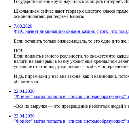
Государство очень круто научилось зачищать интернет. Вс
Школьникам сейчас дают теорвер с шестого класса прямо
основополагающая теорема Байеса.
7.08.2020
ФНС начнёт ликвидацию онлайн-казино с того, что поса
Если оставить только бизнес-модель, то это одно и то же,
НО!
Если подлить немного реальности, то окажется что кажды
налоги на выигрыш в казну уходит ещё хрендалион денег.
ушедшие от этой нагрузки, щемят с особым остервенением
И да, пирамидки у нас вне закона, как и казиношки, пот
обязанности.
22.04.2020
"Фонбет" могла попасть в "список системообразующих" 
«Вся их выручка — это превращение небогатых людей в е
22.04.2020
"Фонбет" могла попасть в "список системообразующих" 