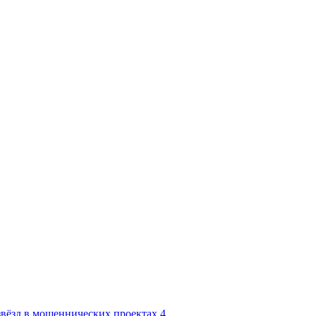
вёзд в мошеннических проектах
4