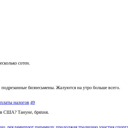
есколько сотен.
и подрезанные бизнесьмены. Жалуются на утро больше всего.
уплаты налогов
49
 в США? Тануне, бряхня.
о, рекламируют пирамиду, продолжая традицию участия спортз