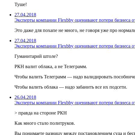
Туше!
27.04.2018
Эксперты компании Flexbby оценивают потери бизнеса от
Это даже для похапе не много, не говоря уже про норма
27.04.2018
Эксперты компании Flexbby оценивают потери бизнеса от
Гуманитарий штоле?
РКН валит облака, а не Телеграмм.
Чтобы валить Телеграмм — надо валидировать пособничест
Чтобы валить облака — надо забанить все их подсети.
26.04.2018
Эксперты компании Flexbby оценивают потери бизнеса от
> правда на стороне РКН
Как много стало политруков.
Вы понимаете разницу между постановлением суда и бес