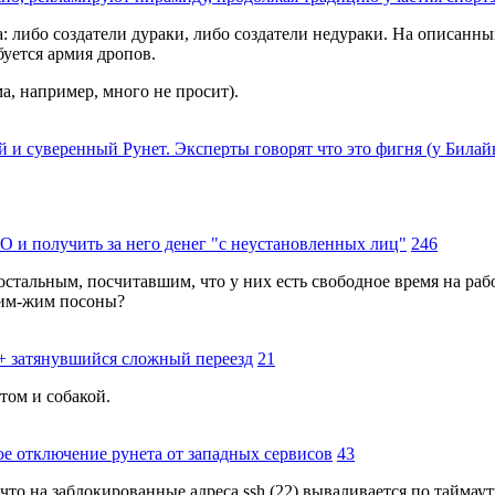
а: либо создатели дураки, либо создатели недураки. На описанн
буется армия дропов.
а, например, много не просит).
 и суверенный Рунет. Эксперты говорят что это фигня (у Билайн
О и получить за него денег "с неустановленных лиц"
246
остальным, посчитавшим, что у них есть свободное время на ра
 жим-жим посоны?
+ затянувшийся сложный переезд
21
том и собакой.
ое отключение рунета от западных сервисов
43
 что на заблокированные адреса ssh (22) вываливается по таймау