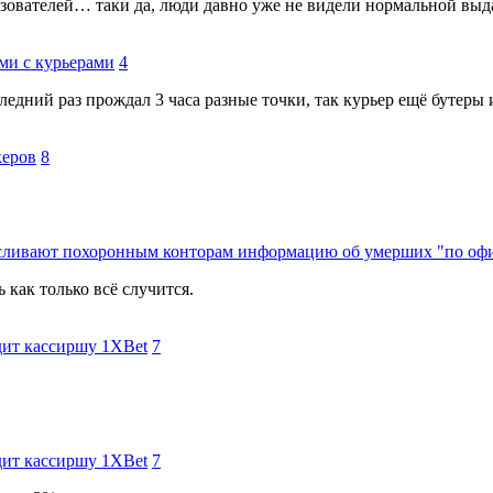
зователей… таки да, люди давно уже не видели нормальной выдач
ми с курьерами
4
едний раз прождал 3 часа разные точки, так курьер ещё бутеры
керов
8
ы сливают похоронным конторам информацию об умерших "по о
 как только всё случится.
дит кассиршу 1XBet
7
дит кассиршу 1XBet
7