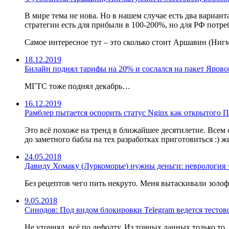
В мире тема не нова. Но в нашем случае есть два вариант
стратегии есть для прибыли в 100-200%, но для РФ потре
Самое интересное тут – это сколько стоит Аршавин (Нигм
18.12.2019
Билайн поднял тарифы на 20% и сослался на пакет Яровой
МГТС тоже поднял декабрь…
16.12.2019
Рамблер пытается оспорить статус Nginx как открытого П
Это всё похоже на тренд в ближайшее десятилетие. Всем 
до заметного бабла на тех разработках приготовиться :)
24.05.2018
Давиду Хомаку (Луркоморье) нужны деньги: неврология 
Без рецептов чего пить некруто. Меня вытаскивали золоф
9.05.2018
Синодов: Под видом блокировки Telegram ведется тестов
Не уточнял, всё по дефолту. Из точных данных только то,