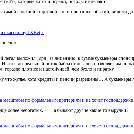
е те 3%, которые хотят и играют, погоды не делают.
 с самой сложной стартовой части про типы событий, видимо до 
дит кассиршу 1XBet
7
 конечно.
й легал выложил _ярд_ за лицензию, в сумме букмекеры спонсир
 И этот вот реальный поток бабла от легалов позволяет им поль
, гораздо плотнее и настойчивей, чем бухло и пиратку.
ому что жулье, хотя кредиты и пенсии разрешены… А букмекеры 
за масштабы по формальным критериям и не хочет господдержки
щё более небогатых. » — а бывают другие какие-то выручки?
за масштабы по формальным критериям и не хочет господдержки