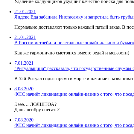
Удаление колдунщиков ухудшит качество поиска для поль
21.01.2021
Яндекс.Еда забанила Инстасамку и запретила быть грубы
Нормально доставляют только каждый пятый заказ. В посл
21.01.2021
В России истребили нелегальные онлайн-казино и букме
Как же гармонично смотрятся вместе редай и мерзости)
7.01.2021
"Ритуальщица" рассказала, что государственные служб
В 52й Ритуал сидит прямо в морге и начинает названивать
8.08.2020
ФНС начнёт ликвидацию онлайн-казино с того, что поса
Ээээ… ЛОЛШТОА?
Даш алгибру спесать?
7.08.2020
ФНС начнёт ликвидацию онлайн-казино с того, что поса