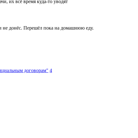
и, их всё время куда-то уводят
 и не донёс. Перешёл пока на домашнюю еду.
фициальным договорам"
4