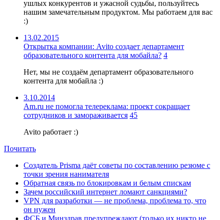
ушлых конкурентов и ужасной судьбы, пользуйтесь
нашим замечательным продуктом. Мы работаем для вас
:)
13.02.2015
Открытка компании: Avito создает департамент
образовательного контента для мобайла?
4
Нет, мы не создаём департамент образовательного
контента для мобайла :)
3.10.2014
Am.ru не помогла телереклама: проект сокращает
сотрудников и замораживается
45
Avito работает :)
Почитать
Создатель Prisma даёт советы по составлению резюме с
точки зрения нанимателя
Обратная связь по блокировкам и белым спискам
Зачем российский интернет ломают санкциями?
VPN для разработки — не проблема, проблема то, что
он нужен
ФСБ и Минздрав предупреждают (только их никто не