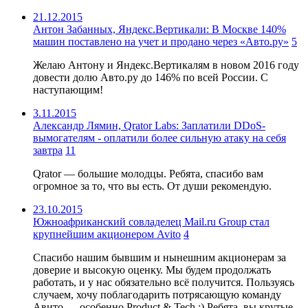
21.12.2015
Антон Забанных, Яндекс.Вертикали: В Москве 140%
машин поставлено на учет и продано через «Авто.ру»
5
Желаю Антону и Яндекс.Вертикалям в новом 2016 году
довести долю Авто.ру до 146% по всей России. С
наступающим!
3.11.2015
Александр Лямин, Qrator Labs: Заплатили DDoS-
вымогателям - оплатили более сильную атаку на себя
завтра
11
Qrator — большие молодцы. Ребята, спасибо вам
огромное за то, что вы есть. От души рекомендую.
23.10.2015
Южноафриканский совладелец Mail.ru Group стал
крупнейшим акционером Avito
4
Спасибо нашим бывшим и нынешним акционерам за
доверие и высокую оценку. Мы будем продолжать
работать, и у нас обязательно всё получится. Пользуясь
случаем, хочу поблагодарить потрясающую команду
Авито — особенно Product & Tech :) Ребята, вы крутые,