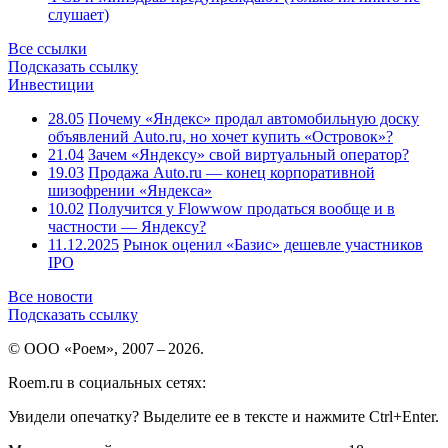
слушает)
Все ссылки
Подсказать ссылку
Инвестиции
28.05
Почему «Яндекс» продал автомобильную доску
объявлений Auto.ru, но хочет купить «Островок»?
21.04
Зачем «Яндексу» свой виртуальный оператор?
19.03
Продажа Auto.ru — конец корпоративной
шизофрении «Яндекса»
10.02
Получится у Flowwow продаться вообще и в
частности — Яндексу?
11.12.2025
Рынок оценил «Базис» дешевле участников
IPO
Все новости
Подсказать ссылку
© ООО «Роем», 2007 – 2026.
Roem.ru в социальных сетях:
Увидели опечатку? Выделите ее в тексте и нажмите Ctrl+Enter.