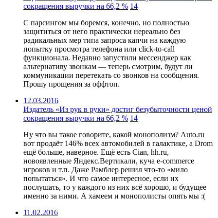
сокращения выручки на 66,2 %
14
С парсингом мы боремся, конечно, но полностью
защититься от него практически нереально без
радикальных мер типа запроса капчи на каждую
попытку просмотра телефона или click-to-call
функционала. Недавно запустили мессенджер как
альтернативу звонкам — теперь смотрим, будут ли
коммуникации перетекать со звонков на сообщения.
Прошу прощения за оффтоп.
12.03.2016
Издатель «Из рук в руки» достиг безубыточности ценой
сокращения выручки на 66,2 %
14
Ну что вы такое говорите, какой монополизм? Auto.ru
вот продаёт 146% всех автомобилей в галактике, а Drom
ещё больше, наверное. Ещё есть Cian, hh.ru,
новоявленные Яндекс.Вертикали, куча e-commerce
игроков и т.п. Даже Рамблер решил что-то «мило
попытаться». И что самое интересное, если их
послушать, то у каждого из них всё хорошо, и будущее
именно за ними. А хамеем и монополисты опять мы :(
11.02.2016