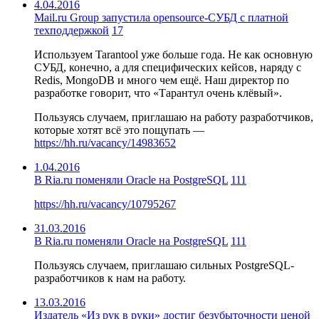
4.04.2016
Mail.ru Group запустила opensource-СУБД с платной
техподдержкой
17
Используем Tarantool уже больше года. Не как основную
СУБД, конечно, а для специфических кейсов, наряду с
Redis, MongoDB и много чем ещё. Наш директор по
разработке говорит, что «Тарантул очень клёвый».
Пользуясь случаем, приглашаю на работу разработчиков,
которые хотят всё это пощупать —
https://hh.ru/vacancy/14983652
1.04.2016
В Ria.ru поменяли Oracle на PostgreSQL
111
https://hh.ru/vacancy/10795267
31.03.2016
В Ria.ru поменяли Oracle на PostgreSQL
111
Пользуясь случаем, приглашаю сильных PostgreSQL-
разработчиков к нам на работу.
13.03.2016
Издатель «Из рук в руки» достиг безубыточности ценой