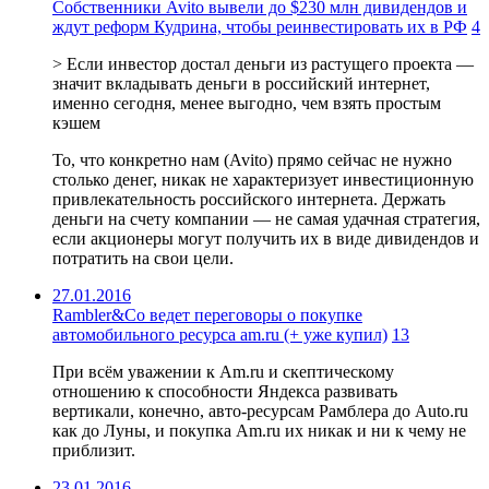
Собственники Avito вывели до $230 млн дивидендов и
ждут реформ Кудрина, чтобы реинвестировать их в РФ
4
> Если инвестор достал деньги из растущего проекта —
значит вкладывать деньги в российский интернет,
именно сегодня, менее выгодно, чем взять простым
кэшем
То, что конкретно нам (Avito) прямо сейчас не нужно
столько денег, никак не характеризует инвестиционную
привлекательность российского интернета. Держать
деньги на счету компании — не самая удачная стратегия,
если акционеры могут получить их в виде дивидендов и
потратить на свои цели.
27.01.2016
Rambler&Co ведет переговоры о покупке
автомобильного ресурса am.ru (+ уже купил)
13
При всём уважении к Am.ru и скептическому
отношению к способности Яндекса развивать
вертикали, конечно, авто-ресурсам Рамблера до Auto.ru
как до Луны, и покупка Am.ru их никак и ни к чему не
приблизит.
23.01.2016