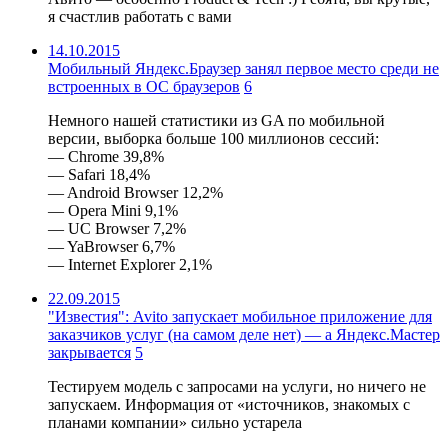
я счастлив работать с вами
14.10.2015
Мобильный Яндекс.Браузер занял первое место среди не
встроенных в ОС браузеров
6
Немного нашей статистики из GA по мобильной
версии, выборка больше 100 миллионов сессий:
— Chrome 39,8%
— Safari 18,4%
— Android Browser 12,2%
— Opera Mini 9,1%
— UC Browser 7,2%
— YaBrowser 6,7%
— Internet Explorer 2,1%
22.09.2015
"Известия": Avito запускает мобильное приложение для
заказчиков услуг (на самом деле нет) — а Яндекс.Мастер
закрывается
5
Тестируем модель с запросами на услуги, но ничего не
запускаем. Информация от «источников, знакомых с
планами компании» сильно устарела