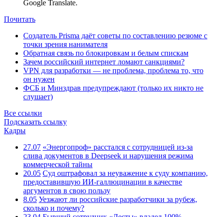
Google Translate.
Почитать
Создатель Prisma даёт советы по составлению резюме с
точки зрения нанимателя
Обратная связь по блокировкам и белым спискам
Зачем российский интернет ломают санкциями?
VPN для разработки — не проблема, проблема то, что
он нужен
ФСБ и Минздрав предупреждают (только их никто не
слушает)
Все ссылки
Подсказать ссылку
Кадры
27.07
«Энергопроф» расстался с сотрудницей из-за
слива документов в Deepseek и нарушения режима
коммерческой тайны
20.05
Суд оштрафовал за неуважение к суду компанию,
предоставившую ИИ-галлюцинации в качестве
аргументов в свою пользу
8.05
Уезжают ли российские разработчики за рубеж,
сколько и почему?
23.04
Бывший сотрудник «Лесты» владел 100%