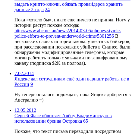
выдать крипто-ключи, обязать провайдеров хранить
данные 2 года
24
Пока «хотело бы», никто еще ничего не принял. Ногу у
истории растут похоже отсюда:
http://www.abc.net.au/news/2014-03-05/phones-stymie-
police-efforts-to-prevent-underworld-crime/5301256
В
нескольких словах история такова: у местных байкеров,
при расследовании нескольких убийств в Сиднее, были
обнаружены модифицированные телефоны, которые
могли работать только с sms-ками по зашифрованному
каналу (подписка $2K за полгода).
7.02.2014
Яндекс дал сотрудникам ещё один вариант работы не в
России
9
Ну теперь осталось подождать, пока Яндекс доберется в
Австралию =)
12.05.2012
Сергей Фаге обвиняет Алёну Владимирскую в
использовании бренда Островка
65
Похоже, что текст письма переводили посредством