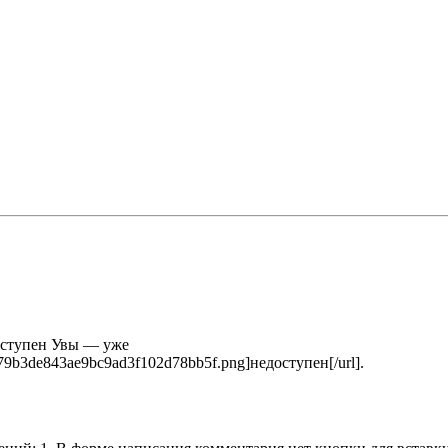
оступен Увы — уже
36f79b3de843ae9bc9ad3f102d78bb5f.png]недоступен[/url].