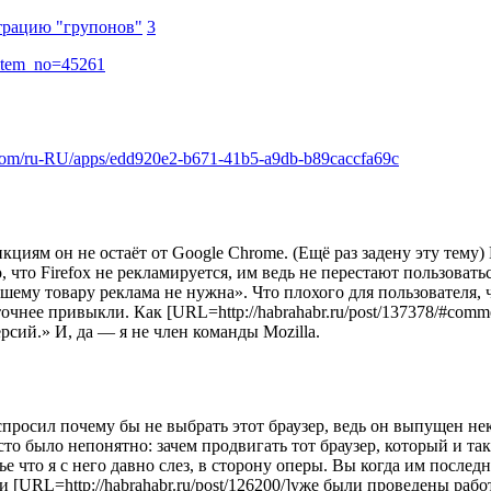
трацию "групонов"
3
l?item_no=45261
om/ru-RU/apps/edd920e2-b671-41b5-a9db-b89caccfa69c
нкциям он не остаёт от Google Chrome. (Ещё раз задену эту тему
о, что Firefox не рекламируется, им ведь не перестают пользовать
шему товару реклама не нужна». Что плохого для пользователя, ч
точнее привыкли. Как [URL=http://habrahabr.ru/post/137378/#co
рсий.» И, да — я не член команды Mozilla.
 спросил почему бы не выбрать этот браузер, ведь он выпущен не
то было непонятно: зачем продвигать тот браузер, который и так
е что я с него давно слез, в сторону оперы. Вы когда им послед
ии [URL=http://habrahabr.ru/post/126200/]уже были проведены р