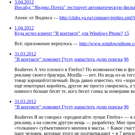
3.04.2012
Инсайд: "Яндекс.Почта" тестирует автоматическую филь
Анонс от Яндекса —
http://clubs.ya.ru/company/replies.xm
1.04.2012
Куда исчез клиент "В контакте" для Windows Phone?
15
Всё, приложение вернулось —
http://www.windowsphone.c
31.03.2012
"В контакте" поможет Гуглу нарастить долю поиска
96
Realieves А что плохого в Firefox? По возможностям и фу
рекламу своего браузера, Mozilla — нет. Но ведь из-за тог
товар хороший/отличный. Ведь давно известно, что «хоро
ещё некоторых коробить, другие же просто смирились, а 
намного больше бесят те, кого бесит гонка за номерами ве
31.03.2012
"В контакте" поможет Гуглу нарастить долю поиска
96
Realieves Я не говорил «продвигайте лучше Firefox» — я
рекламу, а на совсем другую вещь — разработку. Мне прос
«толкание» субъективного мнения в массы. > Какое счасть
пару человек, которые этого не подтверждают + в 7 верс