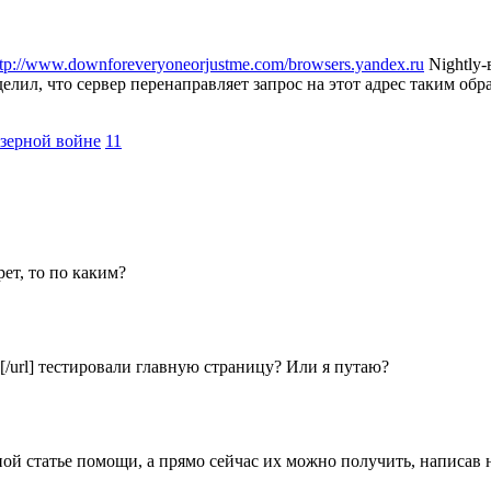
ttp://www.downforeveryoneorjustme.com/browsers.yandex.ru
Nightly-
делил, что сервер перенаправляет запрос на этот адрес таким обр
зерной войне
11
ет, то по каким?
.ru[/url] тестировали главную страницу? Или я путаю?
ной статье помощи, а прямо сейчас их можно получить, написав