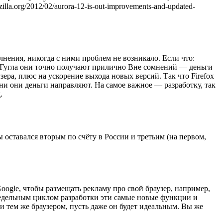
a.org/2012/02/aurora-12-is-out-improvements-and-updated-
лнения, никогда с ними проблем не возникало. Если что:
е Гугла они точно получают прилично Вне сомнений — деньги
ера, плюс на ускорение выхода новых версий. Так что Firefox
ни они деньги направляют. На самое важное — разработку, так
.
 оставался вторым по счёту в России и третьим (на первом,
Google, чтобы размещать рекламу про свой браузер, например,
-недельным циклом разработки эти самые новые функции и
и тем же браузером, пусть даже он будет идеальным. Вы же