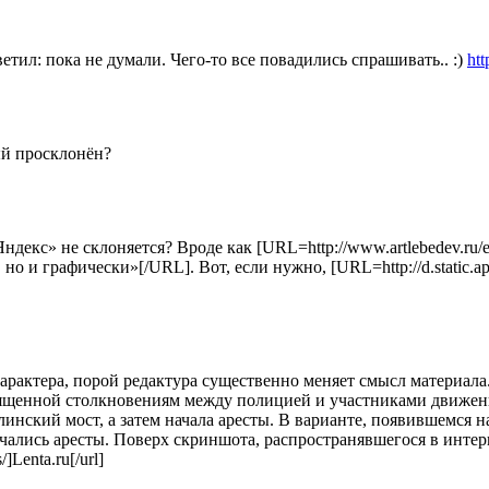
тил: пока не думали. Чего-то все повадились спрашивать.. :)
ht
ый просклонён?
декс» не склоняется? Вроде как [URL=http://www.artlebedev.ru/ev
о и графически»[/URL]. Вот, если нужно, [URL=http://d.static.appl
арактера, порой редактура существенно меняет смысл материала
вященной столкновениям между полицией и участниками движения
инский мост, а затем начала аресты. В варианте, появившемся 
начались аресты. Поверх скриншота, распространявшегося в инте
]Lenta.ru[/url]