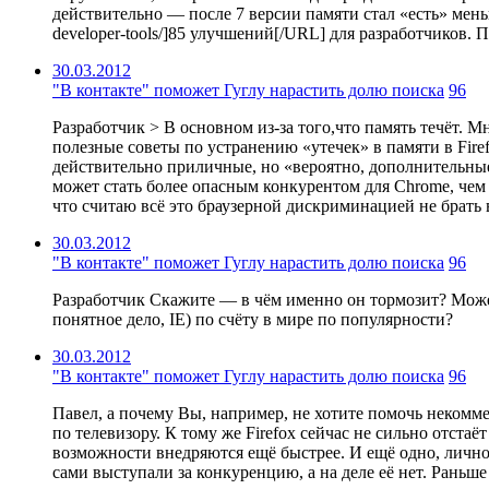
действительно — после 7 версии памяти стал «есть» меньше.
developer-tools/]85 улучшений[/URL] для разработчиков
30.03.2012
"В контакте" поможет Гуглу нарастить долю поиска
96
Разработчик > В основном из-за того,что память течёт. 
полезные советы по устранению «утечек» в памяти в Fir
действительно приличные, но «вероятно, дополнительные 
может стать более опасным конкурентом для Chrome, чем 
что считаю всё это браузерной дискриминацией не брать в
30.03.2012
"В контакте" поможет Гуглу нарастить долю поиска
96
Разработчик Скажите — в чём именно он тормозит? Может 
понятное дело, IE) по счёту в мире по популярности?
30.03.2012
"В контакте" поможет Гуглу нарастить долю поиска
96
Павел, а почему Вы, например, не хотите помочь некоммер
по телевизору. К тому же Firefox сейчас не сильно отст
возможности внедряются ещё быстрее. И ещё одно, лично 
сами выступали за конкуренцию, а на деле её нет. Раньш