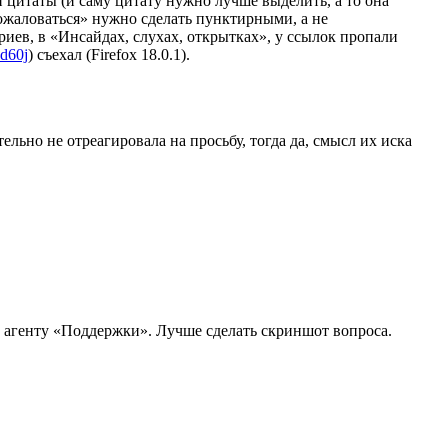
 цитаты (и саму цитату нужно лучше выделить, а то она
ожаловаться» нужно сделать пунктирными, а не
иев, в «Инсайдах, слухах, открытках», у ссылок пропали
4d60j
) съехал (Firefox 18.0.1).
льно не отреагировала на просьбу, тогда да, смысл их иска
и агенту «Поддержки». Лучше сделать скриншот вопроса.