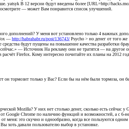
 yatsyk В 12 версии будут введены более [URL=http://hacks.mozill
. Посмотрите — может Вам понравится список улучшений.
Много дополнений? У меня вот установлено только 4 важных допо
efox —
http://habrahabr.ru/post/136743/
Psycho > но денег от того ж
средства будут пущены на повышение качества разработки брауз
сейчас.» — Источник На рекламу они не тратятся — на другое о
 расчёт Firefox. Кому интересно почитайте их планы на 2012 год
он тормозит только у Вас? Если бы на нём были тормоза, он бы
ческой Mozilla? У них нет столько денег, сколько есть сейчас у 
аёт от Google Chrome по наличию функций и возможностей, а с 6
от меня: это скучно и однообразно, когда все пользуются одним 
е Вы хоть давали пользователю выбор в установке.