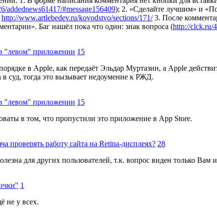
ний: 1. В форме написания комментария нет кнопки для вставки
1/26/addednews61417/#message156409
); 2. «Сделайте лучшим» и «П
—
http://www.artlebedev.ru/kovodstvo/sections/171/
3. После комментар
ентарии». Баг нашёл пока что один: знак вопроса (
http://clck.ru/
 в "левом" приложении
15
рядке в Apple, как передаёт Эльдар Муртазин, а Apple действите
а в суд, тогда это вызывает недоумение к РЖД.
 в "левом" приложении
15
оваты в том, что пропустили это приложение в App Store.
а проверять работу сайта на Retina-дисплеях?
28
лезна для других пользователей, т.к. вопрос виден только Вам 
нички"
1
ё не у всех.