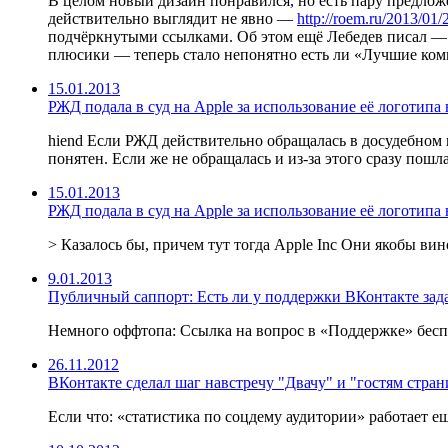
В целом новый дизайн понравился, но есть пару предложе
действительно выглядит не явно —
http://roem.ru/2013/0
подчёркнутыми ссылками. Об этом ещё Лебедев писал 
плюсики — теперь стало непонятно есть ли «Лучшие комм
15.01.2013
РЖД подала в суд на Apple за использование её логотипа
hiend Если РЖД действительно обращалась в досудебном по
понятен. Если же не обращалась и из-за этого сразу пошл
15.01.2013
РЖД подала в суд на Apple за использование её логотипа
> Казалось бы, причем тут тогда Apple Inc Они якобы вин
9.01.2013
Публичный саппорт: Есть ли у поддержки ВКонтакте задач
Немного оффтопа: Ссылка на вопрос в «Поддержке» беспо
26.11.2012
ВКонтакте сделал шаг навстречу "Двачу" и "гостям стра
Если что: «статистика по соцдему аудитории» работает ещ