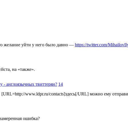
 то желание уйти у него было давно —
https://twitter.com/MihailovIl
йста, на «также».
 - англоязычных твиттерян?
14
[URL=http://www.ldpr.ru/contacts]здесь[/URL] можно ему отпра
 намеренная ошибка?