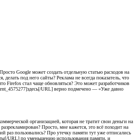
) Просто Google может создать отдельную статью расходов на
ся, делать под него сайты? Реклама не всегда показатель, что
то Firefox стал чаще обновляться? Это может разработчиков
mment_4575277]здесь[/URL] верно подмечено — «Уже давно
коммерческой организацией, которая не тратит свои деньги на
 разрекламирован? Просто, мне кажется, это всё походит на
ний раз пользовались? Про утечку памяти тут уже отписались
аботы[/URL] по уменьшению использования памяти, и