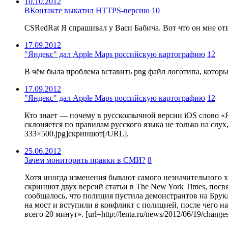
10.10.2012
ВКонтакте выкатил HTTPS-версию
10
CSRedRat Я спрашивал у Васи Бабича. Вот что он мне отве
17.09.2012
"Яндекс" дал Apple Maps российскую картографию
12
В чём была проблема вставить png файл логотипа, котор
17.09.2012
"Яндекс" дал Apple Maps российскую картографию
12
Кто знает — почему в русскоязычной версии iOS слово «Ян
склоняется по правилам русского языка не только на слух, н
333×500.jpg]скриншот[/URL].
25.06.2012
Зачем мониторить правки в СМИ?
8
Хотя иногда изменения бывают самого незначительного х
скриншот двух версий статьи в The New York Times, пос
сообщалось, что полиция пустила демонстрантов на Брукл
на мост и вступили в конфликт с полицией, после чего 
всего 20 минут». [url=http://lenta.ru/news/2012/06/19/changes/