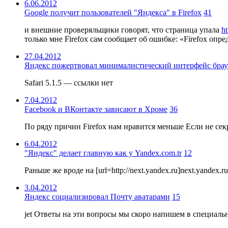
6.06.2012
Google получит пользователей "Яндекса" в Firefox
41
и внешние проверяльщики говорят, что страница упала
h
только мне Firefox сам сообщает об ошибке: «Firefox опре
27.04.2012
Яндекс пожертвовал минималистический интерфейс брау
Safari 5.1.5 — ссылки нет
7.04.2012
Facebook и ВКонтакте зависают в Хроме
36
По ряду причин Firefox нам нравится меньше Если не секр
6.04.2012
"Яндекс" делает главную как у Yandex.com.tr
12
Раньше же вроде на [url=http://next.yandex.ru]next.yandex
3.04.2012
Яндекс социализировал Почту аватарами
15
jet Ответы на эти вопросы мы скоро напишем в специаль