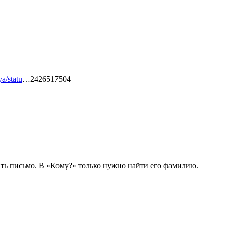
ya/statu
…2426517504
вить письмо. В «Кому?» только нужно найти его фамилию.