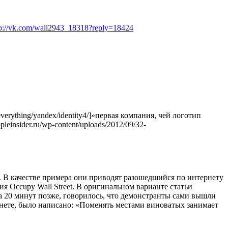
tp://vk.com/wall2943_18318?reply=18424
erything/yandex/identity4/]»первая компания, чей логотип
einsider.ru/wp-content/uploads/2012/09/32-
. В качестве примера они приводят разошедшийся по интернету
 Occupy Wall Street. В оригинальном варианте статьи
на 20 минут позже, говорилось, что демонстранты сами вышли
рнете, было написано: «Поменять местами виноватых занимает