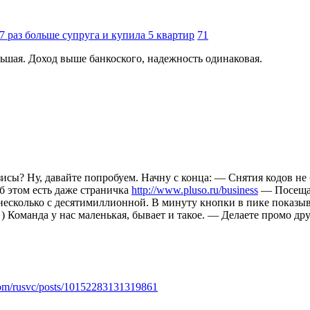
7 раз больше супруга и купила 5 квартир
71
льшая. Доход выше банкоского, надежность одинаковая.
езисы? Ну, давайте попробуем. Начну с конца: — Снятия кодов не 
б этом есть даже страничка
http://www.pluso.ru/business
— Посещае
 несколько с десятимиллионной. В минуту кнопки в пике показы
) Команда у нас маленькая, бывает и такое. — Делаете промо др
com/rusvc/posts/10152283131319861