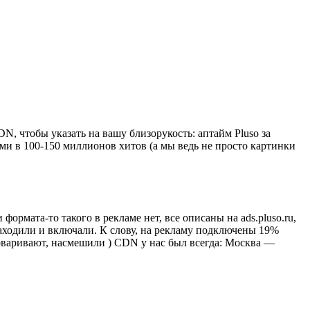
N, чтобы указать на вашу близорукость: аптайм Pluso за
ами в 100-150 миллионов хитов (а мы ведь не просто картинки
формата-то такого в рекламе нет, все описаны на ads.pluso.ru,
заходили и включали. К слову, на рекламу подключены 19%
тговаривают, насмешили ) CDN у нас был всегда: Москва —