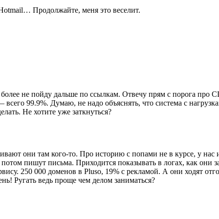
 Hotmail… Продолжайте, меня это веселит.
более не пойду дальше по ссылкам. Отвечу прям с порога про CD
— всего 99.9%. Думаю, не надо объяснять, что система с нагрузк
елать. Не хотите уже заткнуться?
вают они там кого-то. Про историю с попами не в курсе, у нас и 
а потом пишут письма. Приходится показывать в логах, как они 
ервису. 250 000 доменов в Pluso, 19% с рекламой. А они ходят о
ь! Ругать ведь проще чем делом заниматься?