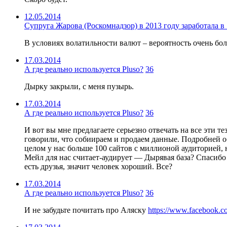
12.05.2014
Супруга Жарова (Роскомнадзор) в 2013 году заработала в 
В условиях волатильности валют – вероятность очень бо
17.03.2014
А где реально используется Pluso?
36
Дырку закрыли, с меня пузырь.
17.03.2014
А где реально используется Pluso?
36
И вот вы мне предлагаете серьезно отвечать на все эти т
говорили, что собиираем и продаем данные. Подробней о
целом у нас больше 100 сайтов с миллионой аудиторией,
Мейл для нас считает-аудирует — Дырявая база? Спасибо 
есть друзья, значит человек хороший. Все?
17.03.2014
А где реально используется Pluso?
36
И не забудьте почитать про Аляску
https://www.facebook.