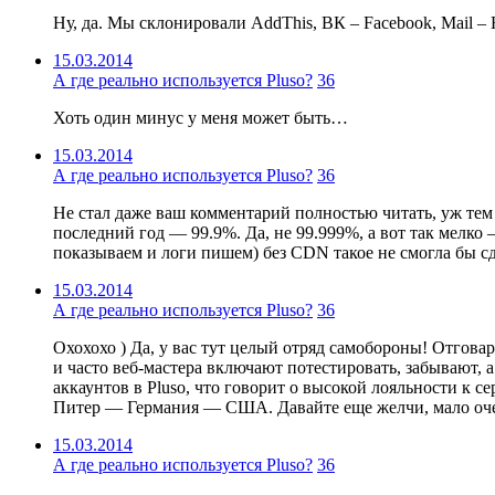
Ну, да. Мы склонировали AddThis, ВК – Facebook, Mail –
15.03.2014
А где реально используется Pluso?
36
Хоть один минус у меня может быть…
15.03.2014
А где реально используется Pluso?
36
Не стал даже ваш комментарий полностью читать, уж тем 
последний год — 99.9%. Да, не 99.999%, а вот так мелко 
показываем и логи пишем) без CDN такое не смогла бы сд
15.03.2014
А где реально используется Pluso?
36
Охохохо ) Да, у вас тут целый отряд самобороны! Отговари
и часто веб-мастера включают потестировать, забывают, 
аккаунтов в Pluso, что говорит о высокой лояльности к с
Питер — Германия — США. Давайте еще желчи, мало очен
15.03.2014
А где реально используется Pluso?
36