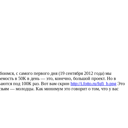
боимся, с самого первого дня (19 сентября 2012 года) мы
мость в 50К в день — это, конечно, большой проект. Но в
ваются под 100К раз. Вот вам скрин
http://i.fotto.ru/fqfi_b.png
Это
узьям — молодцы. Как минимум это говорит о том, что у вас