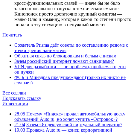
кросс-функциональных свзяей — иначе бы не бвло
такого провального запуска в техническом смысле.
Кинопоиск просто достаточно крупный симптом —
жалко Олю и команду, которы в какой-то степени просто
попали в эту ситуацию в ненужный момент …
Почитать
Создатель Prisma даёт советы по составлению резюме с
точки зрения нанимателя
Обратная связь по блокировкам и белым спискам
Зачем российский интернет ломают санкциями?
VPN для разработки — не проблема, проблема то, что
он нужен
ФСБ и Минздрав предупреждают (только их никто не
слушает)
Все ссылки
Подсказать ссылку
Инвестиции
28.05
Почему «Яндекс» продал автомобильную доску
объявлений Auto.ru, но хочет купить «Островок»?
21.04
Зачем «Яндексу» свой виртуальный оператор?
19.03
Продажа Auto.ru — конец корпоративной