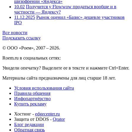
шизофрении «Яндекса»
10.02
Получится у Flowwow продаться вообще и в
частности — Яндексу?
11.12.2025
Рынок оценил «Базис» дешевле участников
IPO
Все новости
Подсказать ссылку
© ООО «Роем», 2007 – 2026.
Roem.ru в социальных сетях:
Увидели опечатку? Выделите ее в тексте и нажмите Ctrl+Enter.
Материалы сайта предназначены для лиц старше 18 лет.
Условия использования сайта
Правила общения
Инфопартнёрство
Купить рекламу
Хостинг -
edgecenter.ru
Защита от DDOS -
Qrator
Блог редакции
Обратная связь