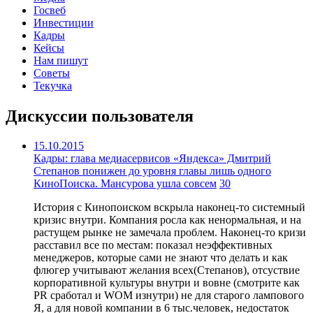
Госвеб
Инвестиции
Кадры
Кейсы
Нам пишут
Советы
Текучка
Дискуссии пользователя
15.10.2015
Кадры: глава медиасервисов «Яндекса» Дмитрий
Степанов понижен до уровня главы лишь одного
КиноПоиска. Мансурова ушла совсем
30
История с Кинопоиском вскрыла наконец-то системный
кризис внутри. Компания росла как ненормальная, и на
растущем рынке не замечала проблем. Наконец-то кризи
расставил все по местам: показал неэффективных
менеджеров, которые сами не знают что делать и как
флюгер учитывают желания всех(Степанов), отсуствие
корпоративной культуры внутри и вовне (смотрите как
PR сработал и WOM изнутри) не для старого лампового
Я, а для новой компании в 6 тыс.человек, недостаток