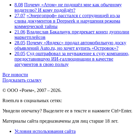
8.08
Почему «Атом» не подошёл мне как обычному
водителю? И кому подойдёт?
27.07
«Энергопроф» расстался с сотрудницей из-за
слива документов в Deepseek и нарушения режима
коммерческой тайны
21.06
Владислав Бакальчук предрекает конец дуополии
маркетплейсов
28.05
Почему «Яндекс» продал автомобильную доску
объявлений Auto.ru, но хочет купить «Островок»?
20.05
Суд оштрафовал за неуважение к суду компанию,
предоставившую ИИ-галлюцинации в качестве
аргументов в свою пользу
Все новости
Подсказать ссылку
© ООО «Роем», 2007 – 2026.
Roem.ru в социальных сетях:
Увидели опечатку? Выделите ее в тексте и нажмите Ctrl+Enter.
Материалы сайта предназначены для лиц старше 18 лет.
Условия использования сайта