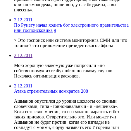
кричал «молодежь, пшли вон, у нас бюджеты, а вы
плесень».
2.12.2011
По Рунету начал ходить бот электронного правительства
или госпоисковика
9
> Это госпоиск или система мониторинга СМИ или что-
то иное? это приложение президентского айфона
2.12.2011
Мою хорошую знакомую уже попросили «по
собственному» из realty.dmir.ru по такому случаю.
Началась оптимизация расходов.
2.12.2011
Атака стремительных домкратов
208
Ашманов опустился до уровня школоты со своими
словечками, типа «говнонавальный» и «лешенька».
Если есть свое мнение, то его можно выразить и без
таких приемов. Отвратительно это. Или может г-н
Ашманов не будет против, когда его взгляды не
совпадут с моими, я буду называть его Игорёша или