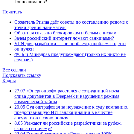
Говноашманов?
Почитать
Создатель Prisma даёт советы по составлению резюме с
точки зрения нанимателя
Обратная связь по блокировкам и белым спискам
Зачем российский интернет ломают санкциями?
VPN для разработки — не проблема, проблема то, что
он нужен
ФСБ и Минздрав предупреждают (только их никто не
слушает)
Все ссылки
Подсказать ссылку
Кадры
27.07
«Энергопроф» расстался с сотрудницей из-за
слива документов в Deepseek и нарушения режима
коммерческой тайны
20.05
Суд оштрафовал за неуважение к суду компанию,
предоставившую ИИ-галлюцинации в качестве
аргументов в свою пользу
8.05
Уезжают ли российские разработчики за рубеж,
сколько и почему?
23.04
Бывший сотрудник «Лесты» владел 100%