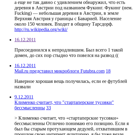
а еще не так давно с удивлением обнаружил, что есть
деревня в Австрии под названием Фукинг. Фукинг (нем.
Fucking) — небольшая деревня в Австрии, в земле
Верхняя Австрия у границы с Баварией. Население
около 150 человек. Входит в общину Тарсдорф.
http://ru.wikipedia.org/wiki/
16.12.2011
Присоединился к непродлившим. Был всего 1 такой
домен, до сих пор стыдно что повелся на развод ((
16.12.2011
Mail.ru представил микроблоги Futubra.com
18
Наверное хорошая вещь получилась, если ее футублей
назвали
9.12.2011
Клименко считает, что "стартаперские тусовки"
бессмысленны
33
> Клименко считает, что «стартаперские тусовки»
бессмысленны Отлично понимаю его позицию. Если я
был бы старым протухающем дедулей, отхватившим в
прошлом свою интернет аудиторию, я бы тоже везде