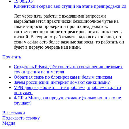
19.08.2014
Клиентский сервис веб-студий на этапе предпродажи
20
Лет через пять работы с входящими запросами
вырабатывается практически безошибочное чутье на
такие запросы-проверки и прочих неадекватов,
соответственно приоритет реагирования на них очень
низкий. В теории отрабатывать надо всех конечно, но
если у сейла есть более важные запросы, то работать он
будет в первую очередь над ними.
Почитать
Создатель Prisma даёт советы по составлению резюме с
точки зрения нанимателя
Обратная связь по блокировкам и белым спискам
Зачем российский интернет ломают санкциями?
VPN для разработки — не проблема, проблема то, что
он нужен
ФСБ и Минздрав предупреждают (только их никто не
слушает)
Все ссылки
Подсказать ссылку
Медиа