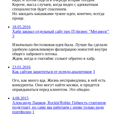
Короче, масса случаев, когда видео с адекватным
специалистов будет спасением.
Но закидать какашками чужие идеи, конечно, всегда
проще.
18.05.2016
Хабр закрыл отдельный сайт про IT-бизнес "Мегамозг"
3
Изначально бестолковая идея была. Лучше бы сделали
удобную однокликовую фильтрацию новостей внутри
общего хабрового потока.
Ждем, когда и гиктаймс сольют обратно в хабр.
23.01.2016
Как сайтам защититься от псевдо-аналитиков
3
Ого, как много яда. Жизнь несправедлива, в ней есть
конкуренты. Они могут найти косяки, и придется
оправдываться перед клиентом. Это обидно.
4.08.2015
Александр Лашков, Rockin'Robin: Гибкость стартапов
подкупает, но сами мы работаем с ними только ради
портфолио
1