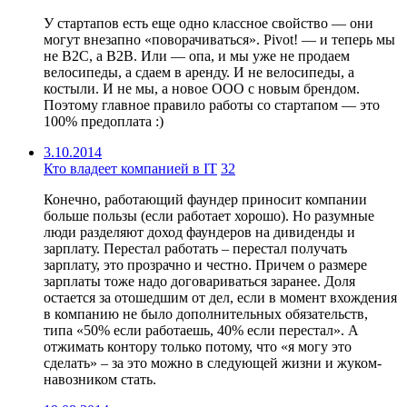
У стартапов есть еще одно классное свойство — они
могут внезапно «поворачиваться». Pivot! — и теперь мы
не B2C, а B2B. Или — опа, и мы уже не продаем
велосипеды, а сдаем в аренду. И не велосипеды, а
костыли. И не мы, а новое ООО с новым брендом.
Поэтому главное правило работы со стартапом — это
100% предоплата :)
3.10.2014
Кто владеет компанией в IT
32
Конечно, работающий фаундер приносит компании
больше пользы (если работает хорошо). Но разумные
люди разделяют доход фаундеров на дивиденды и
зарплату. Перестал работать – перестал получать
зарплату, это прозрачно и честно. Причем о размере
зарплаты тоже надо договариваться заранее. Доля
остается за отошедшим от дел, если в момент вхождения
в компанию не было дополнительных обязательств,
типа «50% если работаешь, 40% если перестал». А
отжимать контору только потому, что «я могу это
сделать» – за это можно в следующей жизни и жуком-
навозником стать.