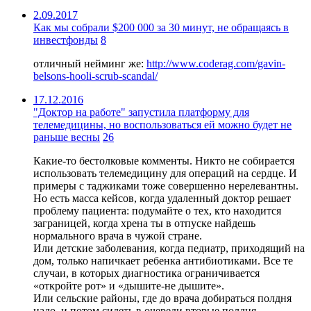
2.09.2017
Как мы собрали $200 000 за 30 минут, не обращаясь в
инвестфонды
8
отличный нейминг же:
http://www.coderag.com/gavin-
belsons-hooli-scrub-scandal/
17.12.2016
"Доктор на работе" запустила платформу для
телемедицины, но воспользоваться ей можно будет не
раньше весны
26
Какие-то бестолковые комменты. Никто не собирается
использовать телемедицину для операций на сердце. И
примеры с таджиками тоже совершенно нерелевантны.
Но есть масса кейсов, когда удаленный доктор решает
проблему пациента: подумайте о тех, кто находится
заграницей, когда хрена ты в отпуске найдешь
нормального врача в чужой стране.
Или детские заболевания, когда педиатр, приходящий на
дом, только напичкает ребенка антибиотиками. Все те
случаи, в которых диагностика ограничивается
«откройте рот» и «дышите-не дышите».
Или сельские районы, где до врача добираться полдня
надо, и потом сидеть в очереди вторые полдня.