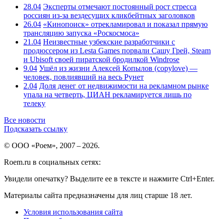
28.04
Эксперты отмечают постоянный рост стресса
россиян из-за вездесущих кликбейтных заголовков
26.04
«Кинопоиск» отрекламировал и показал прямую
трансляцию запуска «Роскосмоса»
21.04
Неизвестные узбекские разработчики с
продюссером из Lesta Games порвали Сашу Грей, Steam
и Ubisoft своей пиратской бродилкой Windrose
9.04
Ушёл из жизни Алексей Копылов (copylove) —
человек, повлиявший на весь Рунет
2.04
Доля денег от недвижимости на рекламном рынке
упала на четверть, ЦИАН рекламируется лишь по
телеку
Все новости
Подсказать ссылку
© ООО «Роем», 2007 – 2026.
Roem.ru в социальных сетях:
Увидели опечатку? Выделите ее в тексте и нажмите Ctrl+Enter.
Материалы сайта предназначены для лиц старше 18 лет.
Условия использования сайта