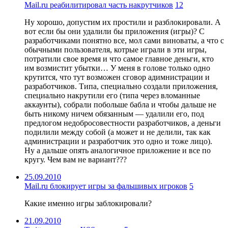
Mail.ru реабилитировал часть накрутчиков
12
Ну хорошо, допустим их простили и разблокировали. А
вот если бы они удалили бы приложения (игры)? С
разработчиками понятно все, мол сами виноваты, а что с
обычными пользователя, котрые играли в эти игры,
потратили свое время и что самое главное деньги, кто
им возмистит убытки… У меня в голове только одно
крутится, что тут возможен сговор адимнистрации и
разработчиков. Типа, специально создали приложения,
специально накрутили его (типа через вломанные
аккаунты), собрали побольше бабла и чтобы дальше не
быть никому ничем обязанным — удалили его, под
предлогом недобросовестности разработчиков, а деньги
подилили между собой (а может и не делили, так как
администрации и разработчик это одно и тоже лицо).
Ну а дальше опять аналогичное приложение и все по
кругу. Чем вам не вариант???
25.09.2010
Mail.ru блокирует игры за фальшивых игроков
5
Какие именно игры заблокировали?
21.09.2010