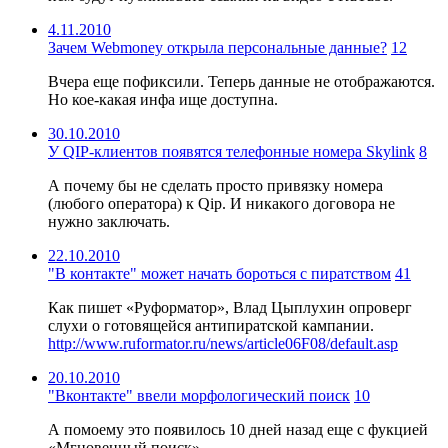
4.11.2010
Зачем Webmoney открыла персональные данные?
12
Вчера еще пофиксили. Теперь данные не отображаются.
Но кое-какая инфа ище доступна.
30.10.2010
У QIP-клиентов появятся телефонные номера Skylink
8
А почему бы не сделать просто привязку номера
(любого оператора) к Qip. И никакого договора не
нужно заключать.
22.10.2010
"В контакте" может начать бороться с пиратством
41
Как пишет «Руформатор», Влад Цыплухин опроверг
слухи о готовящейся антипиратской кампании.
http://www.ruformator.ru/news/article06F08/default.asp
20.10.2010
"Вконтакте" ввели морфологический поиск
10
А помоему это появилось 10 дней назад еще с фукцией
«Мгновенный поиск»