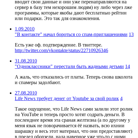
вводит свои данные и они уже перенаправляются на
сервер в базу тем нехорошим людям) ну либо через лже
программы, которые якобы дают бесплатныо рейтин
или подарки. Это так для ознакомления.
1.09.2010
"В контакте" начал бороться со спам-приглашениями
13
Есть уже оф. подтверждение. В твиттере.
http://twitter.com/vkontakte/status/22710926346
31.08.2010
"Одноклассники" перестали быть жадными детьми
14
А жаль, что отказались от платы. Теперь снова школота
и спамеры задолбают.
27.08.2010
Life News требует денег от Youtube за свой ролик
4
Такое ощущение, что Life News сами залили этот ролик
на YouTube и теперь просто хотят содрать деньги. В
посленднее время эта сраная желтизна (а по другому у
меня язык не поворачивается ёё назвать, всю ихнии
шарашку и весь этот материал, что они предоставляют)
в предел оборзели, нада наверное уже что-то с ними