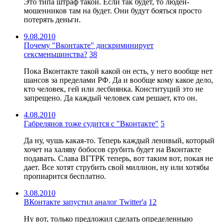
Это типа штраф такой. Если так будет, то людей-
мошенников там на будет. Они будут бояться просто
потерять деньги.
9.08.2010
Почему "Вконтакте" дискриминирует
сексменьшинства?
38
Пока Вконтакте такой какой он есть, у него вообще нет
шансов за пределами РФ. Да и вообще кому какое дело,
кто человек, гей или лесбиянка. Конституций это не
запрещено. Да каждый человек сам решает, кто он.
4.08.2010
Габрелянов тоже судится с "Вконтакте"
5
Да ну, чушь какая-то. Теперь каждый ленивый, который
хочет на халяву бобосов срубить будет на Вконтакте
подавать. Слава ВГТРК теперь, вот таким вот, покая не
дает. Все хотят струбить свой миллион, ну или хотябы
пропиарится бесплатно.
3.08.2010
ВКонтакте запустил аналог Twitter'а
12
Ну вот, только предложил сделать определенныю