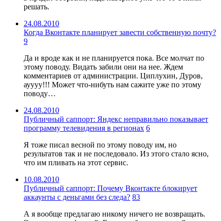
решать.
24.08.2010
Когда Вконтакте планирует завести собственную почту?
9
Да и вроде как и не планируется пока. Все молчат по
этому поводу. Видать забили они на нее. Ждем
комментариев от администрации. Циплухин, Дуров,
ауууу!!! Может что-нибуть нам сажите уже по этому
поводу…
24.08.2010
Публичный саппорт: Яндекс неправильно показывает
программу телевидения в регионах
6
Я тоже писал весной по этому поводу им, но
результатов так и не последовало. Из этого стало ясно,
что им пливать на этот сервис.
10.08.2010
Публичный саппорт: Почему Вконтакте блокирует
аккаунты с деньгами без следа?
83
А я вообще предлагаю никому ничего не возвращать.