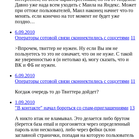
Давно уже нада всем уходить с Маила на Яндекс. Может
при оттоке пользователей, Маил наконец начнет что-то
менять. если конечно на тот момент не будет уже
поздно…
6.09.2010
Операторы сотовой связи сконнектились с соцсетями
11
>Впрочем, твиттер не нужен. Ну если Вы им не
пользуетесь то это не означает, что он не нуже. С такой
же уверенностью я (и нетолько я), могу сказать, что и
ВК и ФБ не нужен.
6.09.2010
Операторы сотовой связи сконнектились с соцсетями
11
Когдаж очередь то до Твиттера дойдет?
1.09.2010
"В контакте" начал бороться со спам-приглашениями
13
А никто итак не вламывал. Это делается либо брутом
(берется база email и прогоняется через определенный
пароль или несколько), либо через фейки (клон
заглавной странички, попадая на которую пользователь