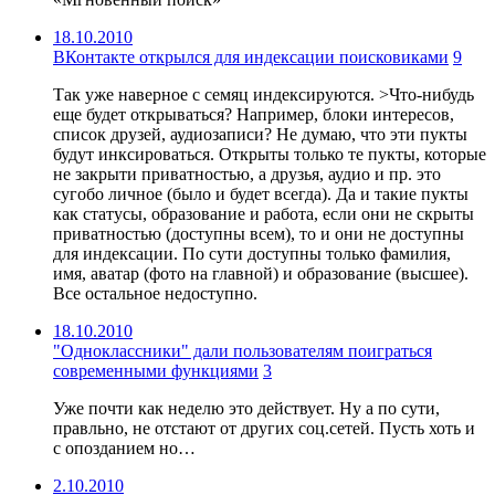
18.10.2010
ВКонтакте открылся для индексации поисковиками
9
Так уже наверное с семяц индексируются. >Что-нибудь
еще будет открываться? Например, блоки интересов,
список друзей, аудиозаписи? Не думаю, что эти пукты
будут инксироваться. Открыты только те пукты, которые
не закрыти приватностью, а друзья, аудио и пр. это
сугобо личное (было и будет всегда). Да и такие пукты
как статусы, образование и работа, если они не скрыты
приватностью (доступны всем), то и они не доступны
для индексации. По сути доступны только фамилия,
имя, аватар (фото на главной) и образование (высшее).
Все остальное недоступно.
18.10.2010
"Одноклассники" дали пользователям поиграться
современными функциями
3
Уже почти как неделю это действует. Ну а по сути,
правльно, не отстают от других соц.сетей. Пусть хоть и
с опозданием но…
2.10.2010