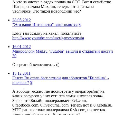
А что за чистка в рядах пошла на СТС. Вот и семейство
Шацев, сначала Михаил, теперь вот и Татьяна
уволилось. Это такой новогодний чес?
28.05.2012
"Эти ваши Интернеты" закрываются
8
Кому там ссылку на канал, пожалуйста:
http://www.youtube.com/user/gamestvrussia
16.01.2012
Микроблоги Mail.ru "Futubra" вышли в открытый доступ
30
Очередной велосипед… ((
15.12.2011
Газета.Ru стала бесплатной для абонентов "Билайна" -
впервые?
5
А вообще, можно где посмотреть у оператора(ов) на
каких ресурсов у них есть эта самая «нулевая зона».
Знаю, что Билайн поддерживает 0.vk.com,
0.facebook.com, 0.livejournal.com, теперь вот и 0.gazeta.ru.
МТС раньше тоже поддерживал 0.vk.com, но нет так
давно они убрали его. А что есть еще?