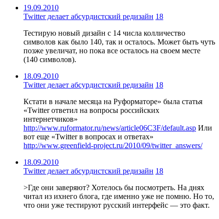
19.09.2010
Twitter делает абсурдистский редизайн
18
Тестирую новый дизайн с 14 числа колличество
символов как было 140, так и осталось. Может быть чуть
позже увеличат, но пока все осталось на своем месте
(140 символов).
18.09.2010
Twitter делает абсурдистский редизайн
18
Кстати в начале месяца на Руформаторе» была статья
«Twitter ответил на вопросы российских
интернетчиков»
http://www.ruformator.ru/news/article06C3F/default.asp
Или
вот еще «Twitter в вопросах и ответах»
http://www.greenfield-project.ru/2010/09/twitter_answers/
18.09.2010
Twitter делает абсурдистский редизайн
18
>Где они заверяют? Хотелось бы посмотреть. На днях
читал из ихнего блога, где именно уже не помню. Но то,
что они уже тестируют русский интерфейс — это факт.