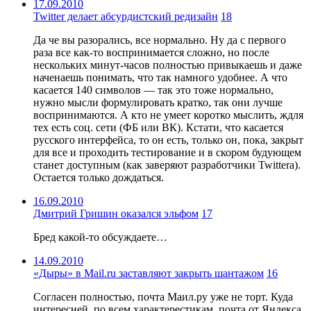
17.09.2010
Twitter делает абсурдистский редизайн
18
Да че вы разорались, все нормально. Ну да с первого
раза все как-то воспринимается сложно, но после
нескольких минут-часов полностью привыкаешь и даже
наченаешь понимать, что так намного удобнее. А что
касается 140 символов — так это тоже нормально,
нужно мысли формулировать кратко, так они лучше
воспринимаются. А кто не умеет коротко мыслить, ждля
тех есть соц. сети (ФБ или ВК). Кстати, что касается
русского интерфейса, то он есть, только он, пока, закрыт
для все и проходить тестирование и в скором будующем
станет доступным (как заверяют разработчики Twittera).
Остается только дождаться.
16.09.2010
Дмитрий Гришин оказался эльфом
17
Бред какой-то обсуждаете…
14.09.2010
«Дыры» в Mail.ru заставляют закрыть шантажом
16
Согласен полностью, почта Маил.ру уже не торт. Куда
интересней, по всем характерестикам, почта от Яндекса.