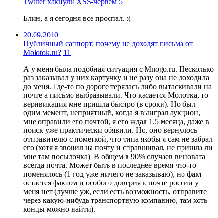
Twitter хакнули XSS-червем
5
Блин, а я сегодня все проспал. :(
20.09.2010
Публичный саппорт: почему не доходят письма от
Molotok.ru?
11
А у меня была подобная ситуация с Mnogo.ru. Несколько
раз заказывал у них картучку и не разу она не доходила
до меня. Где-то по дороге терялась либо вытаскивали на
почте а письмо выбразывали. Что касается Молотка, то
веривикация мне пришла быстро (в сроки). Но был
одим мемент, неприятный, когда я выиграл аукцион,
мне оправили его почтой, я его ждал 1.5 месяца, даже в
поиск уже практически обявили. Но, оно вернулось
отправителю с пометкой, что типа якобы я сам не забрал
его (хотя я звонил на почту и справшивал, не пришла ли
мне там посылочка). В общем в 90% случаев виновата
всегда почта. Может быть в последнее время что-то
поменялось (1 год уже ничего не заказываю), но факт
остается фактом и особого доверия к почте россии у
меня нет (лучше уж, если есть возможность, отправите
через какую-нибудь транспортную компанию, там хоть
концы можно найти).