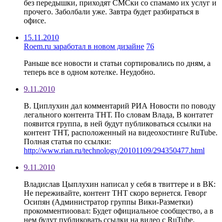
без передышки, приходят СМСки со спамамо их услуг и
прочего. Заболбали уже. Завтра будет разбираться в
офисе.
15.11.2010
Roem.ru заработал в новом дизайне
76
Раньше все новости и статьи сортировались по дням, а
теперь все в одном котелке. Неудобно.
9.11.2010
В. Циплухин дал комментарий РИА Новости по поводу
легального контента ТНТ. По словам Влада, В контатет
появится группа, в ней будут публиковаться ссылки на
контент ТНТ, расположенный на видеохостинге RuTube.
Полная статья по ссылки:
http://www.rian.ru/technology/20101109/294350477.html
9.11.2010
Владислав Цыплухин написал у себя в твиттере и в ВК:
Не переживайте, контент ТНТ скоро вернется. Геворг
Осипян (Администратор группы Вики-Разметки)
прокомментиоовал: Будет официальное сообщество, а в
нем будут публиковать ссылки на видео с RuTube.