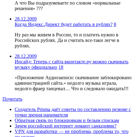
А что Вы подразумеваете по словом «нормальные
решения» ???
28.12.2009
Когда Яндекс.Директ будет работать в рублях?
8
Ну раз мы живем в России, то и платить нужно в
Российских рублях. Да и считать все-таки легче в
рублях.
28.12.2009
Инсайд: Теперь с сайта вконтакте.ру можно скачивать
музыку официально
18
«Приложение Аудиозаписи: скачивание заблокировано
администрацией сайта.» недолго музыка играла,
недолго фраер танцевал… Что и следовало ожидать!!!
Почитать
Создатель Prisma даёт советы по составлению резюме с
точки зрения нанимателя
Обратная связь по блокировкам и белым спискам
Зачем российский интернет ломают санкциями?
VPN для разработки — не проблема, проблема то, что
он нужен