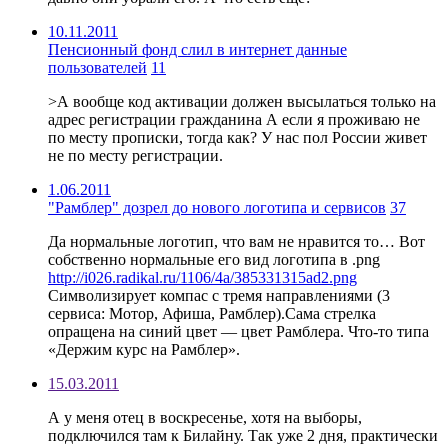
10.11.2011
Пенсионный фонд слил в интернет данные
пользователей
11
>А вообще код активации должен высылаться только на
адрес регистрации гражданина А если я проживаю не
по месту прописки, тогда как? У нас пол России живет
не по месту регистрации.
1.06.2011
"Рамблер" дозрел до нового логотипа и сервисов
37
Да нормальные логотип, что вам не нравится то… Вот
собственно нормальные его вид логотипа в .png
http://i026.radikal.ru/1106/4a/385331315ad2.png
Символизирует компас с тремя направлениями (3
сервиса: Мотор, Афиша, Рамблер).Сама стрелка
опращена на синий цвет — цвет Рамблера. Что-то типа
«Держим курс на Рамблер».
15.03.2011
А у меня отец в воскресенье, хотя на выборы,
подключился там к Билайну. Так уже 2 дня, практически