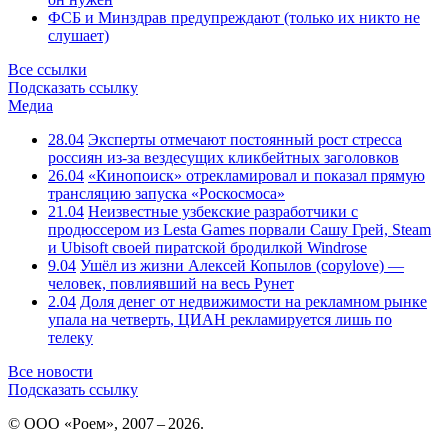
ФСБ и Минздрав предупреждают (только их никто не
слушает)
Все ссылки
Подсказать ссылку
Медиа
28.04
Эксперты отмечают постоянный рост стресса
россиян из-за вездесущих кликбейтных заголовков
26.04
«Кинопоиск» отрекламировал и показал прямую
трансляцию запуска «Роскосмоса»
21.04
Неизвестные узбекские разработчики с
продюссером из Lesta Games порвали Сашу Грей, Steam
и Ubisoft своей пиратской бродилкой Windrose
9.04
Ушёл из жизни Алексей Копылов (copylove) —
человек, повлиявший на весь Рунет
2.04
Доля денег от недвижимости на рекламном рынке
упала на четверть, ЦИАН рекламируется лишь по
телеку
Все новости
Подсказать ссылку
© ООО «Роем», 2007 – 2026.