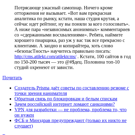
Потрясающе ужасный самопиар. Ничего кроме
отторжения не вызывает. «Вот вам прекрасная
аналитика по рынку, кстати, наша студия крутая, а
сейчас идет рейтинг, ну вы поняли за кого голосовать».
А ниже пара «независимых анонимных» комментариев
со «сдержанными восхвалениями». Ребята, наймите
хорошего пиарщика, раз уж у вас так все прекрасно с
клиентами. А заодно и копирайтера, хоть слово
«безопасТность» научитесь правильно писать:
http://cms.atilekt.com/atilektcms/
. Кстати, 100 сайтов в год
по 150-200 тысяч — это @#$дец. Половина топ-10
студий охренеют от зависти.
Почитать
Создатель Prisma даёт советы по составлению резюме с
точки зрения нанимателя
Обратная связь по блокировкам и белым спискам
Зачем российский интернет ломают санкциями?
VPN для разработки — не проблема, проблема то, что
он нужен
ФСБ и Минздрав предупреждают (только их никто не
слушает)