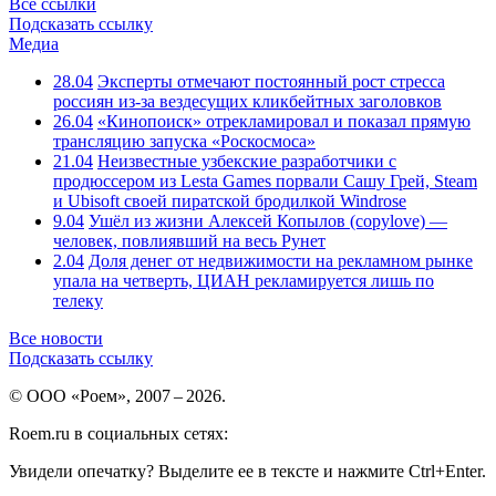
Все ссылки
Подсказать ссылку
Медиа
28.04
Эксперты отмечают постоянный рост стресса
россиян из-за вездесущих кликбейтных заголовков
26.04
«Кинопоиск» отрекламировал и показал прямую
трансляцию запуска «Роскосмоса»
21.04
Неизвестные узбекские разработчики с
продюссером из Lesta Games порвали Сашу Грей, Steam
и Ubisoft своей пиратской бродилкой Windrose
9.04
Ушёл из жизни Алексей Копылов (copylove) —
человек, повлиявший на весь Рунет
2.04
Доля денег от недвижимости на рекламном рынке
упала на четверть, ЦИАН рекламируется лишь по
телеку
Все новости
Подсказать ссылку
© ООО «Роем», 2007 – 2026.
Roem.ru в социальных сетях:
Увидели опечатку? Выделите ее в тексте и нажмите Ctrl+Enter.