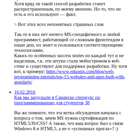
Хотя вряд ли такой способ разработки станет
распространенным, по моему мнению. Но то, что он
есть и его используют — факт.
> Вот этих всех непонятных страшных слов
Так-то в них нет ничего MS-специфичного и любой
программист, работающий со сложным фронтендом в
наши дни, их знает и пользовался соответствующими
технологиями.
Каких-то особенных success stories по каждой тут и не
выделишь, т.к. эти штуки стали мейнстримом в веб-
стеке и существуют для поддержки разработки. Ну хотя
вот, к примеру:
https://www.eduonix.com/blog/web-
programming-tutorials/top-15-websites-and-apps-built-with-
angularjs/
16.02.2016
Как мы запускали в Саранске спецкурс по
программированию для студентов
38
Вы же помните, что эта ветка обсуждения началась с
вопроса о том, зачем MS нужна сертификация по
HTML5/JS/CSS? А также, что ваш вопрос был о связи
Windows 8 и HTML5, а не о «успешных прогах»? :)