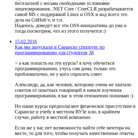
бесплатной с весьма свободными условиями
лицензирования, .NET Core / CoreCLR разрабатывается
самой MS с поддержкой Linux и OSX и код всего это
дела на GitHub’е, и т.п.
Надеюсь, доведут все эти OSS-инициативы до ума и
тогда посмотрим, что из этого получится :)
15.02.2016
Как мы запускали в Саранске спецкурс по
программированию для студентов
38
> а как попасть на эти курсы? я хочу обучиться
программированию, учусь сам дома, только это
проблематично, не у кого спросить совет
Александр, да, как человек, которому очень не хватало
советов от опытных товарищей в начале изучения
программирования, я вас в этом отношении понимаю :)
Но наши курсы предполагают физическое присутствие в
Саранске и учебу в местном ВУЗе или, в крайнем
случае, работу в местной компании.
Если же у вас нет возможности найти себе ментора на
месте, то для того, чтобы получать качественные ответы