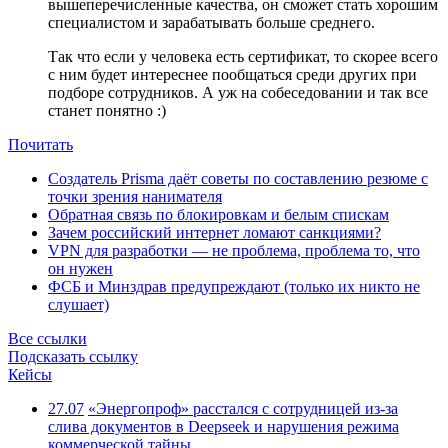
вышеперечисленные качества, он сможет стать хорошим
специалистом и зарабатывать больше среднего.
Так что если у человека есть сертификат, то скорее всего
с ним будет интереснее пообщаться среди других при
подборе сотрудников. А уж на собеседовании и так все
станет понятно :)
Почитать
Создатель Prisma даёт советы по составлению резюме с
точки зрения нанимателя
Обратная связь по блокировкам и белым спискам
Зачем российский интернет ломают санкциями?
VPN для разработки — не проблема, проблема то, что
он нужен
ФСБ и Минздрав предупреждают (только их никто не
слушает)
Все ссылки
Подсказать ссылку
Кейсы
27.07
«Энергопроф» расстался с сотрудницей из-за
слива документов в Deepseek и нарушения режима
коммерческой тайны