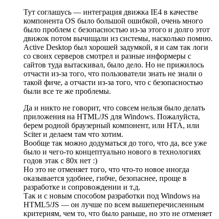
Тут соглашусь — интеграция движка IE4 в качестве
компонента OS было большой ошибкой, очень много
было проблем с безопасностью из-за этого и долго этот
движок потом вычищали из системы, насколько помню.
Active Desktop был хорошей задумкой, я и сам так логи
со своих серверов смотрел и разные информеры с
сайтов туда вытаскивал, было дело. Но не прижилось
отчасти из-за того, что пользователи знать не знали о
такой фиче, а отчасти из-за того, что с безопасностью
были все те же проблемы.
Да и никто не говорит, что совсем нельзя было делать
приложения на HTML/JS для Windows. Пожалуйста,
берем родной браузерный компонент, или HTA, или
Sciter и делаем там что хотим.
Вообще так можно додуматься до того, что да, все уже
было и чего-то концептуально нового в технологиях
годов этак с 80х нет :)
Но это не отменяет того, что что-то новое иногда
оказывается удобнее, гибче, безопаснее, проще в
разработке и сопровождении и т.д.
Так и с новым способом разработки под Windows на
HTML5/JS — он лучше по всем вышеперечисленным
критериям, чем то, что было раньше, но это не отменяет