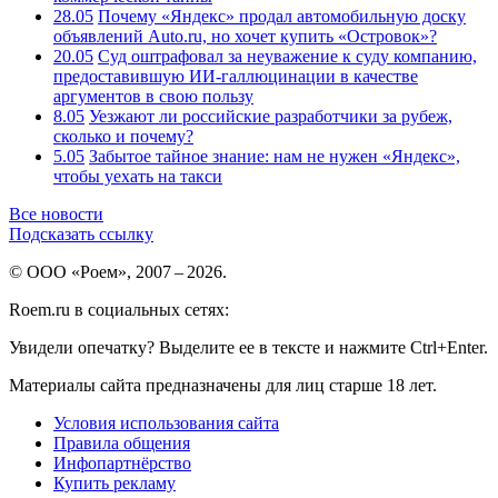
28.05
Почему «Яндекс» продал автомобильную доску
объявлений Auto.ru, но хочет купить «Островок»?
20.05
Суд оштрафовал за неуважение к суду компанию,
предоставившую ИИ-галлюцинации в качестве
аргументов в свою пользу
8.05
Уезжают ли российские разработчики за рубеж,
сколько и почему?
5.05
Забытое тайное знание: нам не нужен «Яндекс»,
чтобы уехать на такси
Все новости
Подсказать ссылку
© ООО «Роем», 2007 – 2026.
Roem.ru в социальных сетях:
Увидели опечатку? Выделите ее в тексте и нажмите Ctrl+Enter.
Материалы сайта предназначены для лиц старше 18 лет.
Условия использования сайта
Правила общения
Инфопартнёрство
Купить рекламу