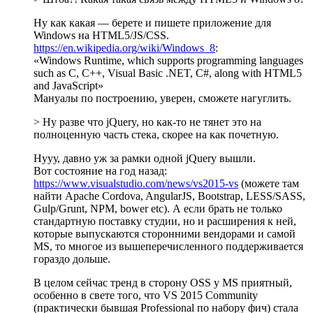
Ну как какая — берете и пишете приложение для
Windows на HTML5/JS/CSS.
https://en.wikipedia.org/wiki/Windows_8
:
«Windows Runtime, which supports programming languages
such as C, C++, Visual Basic .NET, C#, along with HTML5
and JavaScript»
Мануалы по построению, уверен, сможете нагуглить.
> Ну разве что jQuery, но как-то не тянет это на
полноценную часть стека, скорее на как почетную.
Нууу, давно уж за рамки одной jQuery вышли.
Вот состояние на год назад:
https://www.visualstudio.com/news/vs2015-vs
(можете там
найти Apache Cordova, AngularJS, Bootstrap, LESS/SASS,
Gulp/Grunt, NPM, bower etc). А если брать не только
стандартную поставку студии, но и расширения к ней,
которые выпускаются сторонними вендорами и самой
MS, то многое из вышеперечисленного поддерживается
гораздо дольше.
В целом сейчас тренд в сторону OSS у MS приятный,
особенно в свете того, что VS 2015 Community
(практически бывшая Professional по набору фич) стала