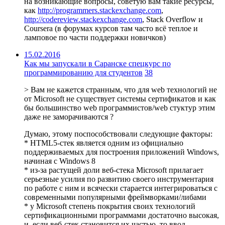
на возникающие вопросы, советую вам такие ресурсы,
как
http://programmers.stackexchange.com
,
http://codereview.stackexchange.com
, Stack Overflow и
Coursera (в форумах курсов там часто всё теплое и
ламповое по части поддержки новичков)
15.02.2016
Как мы запускали в Саранске спецкурс по
программированию для студентов
38
> Вам не кажется странным, что для web технологий не
от Microsoft не существует системы сертификатов и как
бы большинство web программистов/web стуктур этим
даже не заморачиваются ?
Думаю, этому поспособствовали следующие факторы:
* HTML5-стек является одним из официально
поддерживаемых для построения приложений Windows,
начиная с Windows 8
* из-за растущей доли веб-стека Microsoft прилагает
серьезные усилия по развитию своего инструментария
по работе с ним и всячески старается интегрироваться с
современными популярными фреймворками/либами
* у Microsoft степень покрытия своих технологий
сертификационными программами достаточно высокая,
и, если веб-стек становится их частью, то ввод