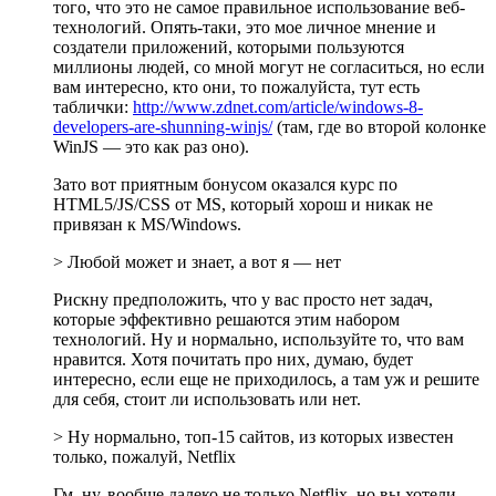
того, что это не самое правильное использование веб-
технологий. Опять-таки, это мое личное мнение и
создатели приложений, которыми пользуются
миллионы людей, со мной могут не согласиться, но если
вам интересно, кто они, то пожалуйста, тут есть
таблички:
http://www.zdnet.com/article/windows-8-
developers-are-shunning-winjs/
(там, где во второй колонке
WinJS — это как раз оно).
Зато вот приятным бонусом оказался курс по
HTML5/JS/CSS от MS, который хорош и никак не
привязан к MS/Windows.
> Любой может и знает, а вот я — нет
Рискну предположить, что у вас просто нет задач,
которые эффективно решаются этим набором
технологий. Ну и нормально, используйте то, что вам
нравится. Хотя почитать про них, думаю, будет
интересно, если еще не приходилось, а там уж и решите
для себя, стоит ли использовать или нет.
> Ну нормально, топ-15 сайтов, из которых известен
только, пожалуй, Netflix
Гм, ну, вообще далеко не только Netflix, но вы хотели