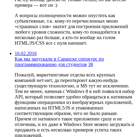
примера — вот он :)
А вопросы полноценности можно опустить как
субъективные, т.к. кому-то перечисленных мною
«страшных слов» хватит для построения приложений
любого уровня сложности, кому-то понадобится в
несколько раз больше, а кто-то вообще на голом
HTML/JS/CSS все с нуля напишет.
16.02.2016
Как мы запускали в Саранске спецкурс по
программированию для студентов
38
Пожалуй, маркетинговые отделы всех крупных
компаний нет-нет, да переоткроют какую-нибудь
существующую технологию, и MS тут не исключение.
Тем не менее, начиная с Windows 8 в ней появился набор
API, который позволяет удобно обращаться к нативным
функциям операционки из внебраузерных приложений,
написанных на HTML5/JS и упакованных
соответствующим образом, чего не было раньше.
Причем от нативного такое приложение сразу и не
отличишь, и их даже в Windows Store можно загружать и
продавать и есть несколько примеров успеха таких
приложений.