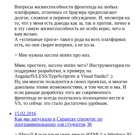
Вопросы жизнеспособности фронтенда на любых
платформах, отличных от браузера предполагают
долгое, сложное и нервное обсуждение. И, несмотря на
то, что у меня есть доводы как за, так и против, лично я
в эту самую жизнеспособность не особо верю, чего и
вам желаю.
А «успешные проги» такого рода на всех платформах
есть, но они скорее вопреки, а не из-за.
> Мне нужны success stories про них.
Ммм, простите, success stories чего? Инструментария по
поддержке разработки, к примеру, на
AngularJS/LESS/TypeScript/etc в Visual Studio? :)
Ну, им многие пользуются в своих проектах, и многие
довольны этими возможностями, в том числе и мы. И
если раньше разработку того же современного
фронтенда не всегда получалось полноценно вести в
VS, то сейчас это стало достаточно удобным.
15.02.2016
Как мы запускали в Саранске спецкурс по
программированию для студентов
38
> Штоа?! Какая такая связь между HTML5 и Windows 8?