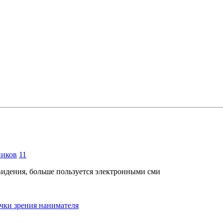
ников
11
евидения, больше пользуется электронными сми
очки зрения нанимателя