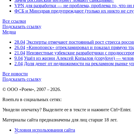
Зачем российский интернет ломают санкциями?
VPN для разработки — не проблема, проблема то, что он
ФСБ и Минздрав предупреждают (только их никто не слу
Все ссылки
Подсказать ссылку
Медиа
28.04
Эксперты отмечают постоянный рост стресса росси
26.04
«Кинопоиск» отрекламировал и показал прямую тр
21.04
Неизвестные узбекские разработчики с продюссером
9.04
Ушёл из жизни Алексей Копылов (copylove) — челов
2.04
Доля денег от недвижимости на рекламном рынке уп
Все новости
Подсказать ссылку
© ООО «Роем», 2007 – 2026.
Roem.ru в социальных сетях:
Увидели опечатку? Выделите ее в тексте и нажмите Ctrl+Enter.
Материалы сайта предназначены для лиц старше 18 лет.
Условия использования сайта