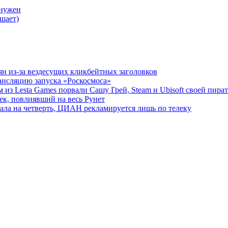
 нужен
шает)
ян из-за вездесущих кликбейтных заголовков
ансляцию запуска «Роскосмоса»
 из Lesta Games порвали Сашу Грей, Steam и Ubisoft своей пира
ек, повлиявший на весь Рунет
ала на четверть, ЦИАН рекламируется лишь по телеку