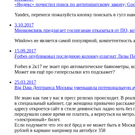
«Яндекс» почистил поиск по антипиратскому закону; Goo
Yandex, перенеси пожалуйста кнопку поискать в гугл нав
3.10.2017
Минкомсвязь предлагает госорганам отказаться от ПО, ко
Windows не является самой популярной, компетентность а
15.09.2017
Forbes опубликовал последнюю колонку-плагиат Лизы Пе
Forbes в 2к17 не знает про автоматические баянометры, 
Может им ещё про гиперссылки кто подскажет?
25.03.2017
Big Data Дептранса Москвы уменьшила потенциальную ау
Не знаю как там у вас в пресс релизах происходит. В реа
в специальный кабинет, где женщина привычно расскажет
адресу откроется сайт в стиле девяностых ладно хоть без
передумали самое время не платить, а вернуться на метро
«электронный» билет.
Если подумаете что это всё бред и не может быть в Моск
рублей в кармане например на автобусе 358