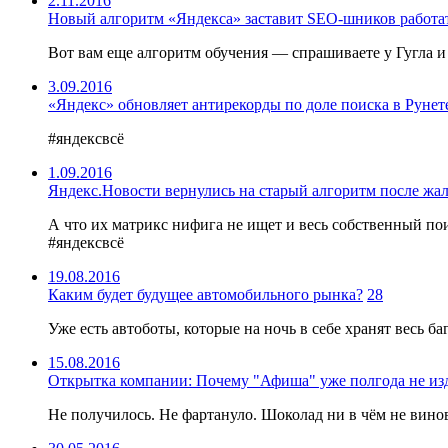
2.11.2016
Новый алгоритм «Яндекса» заставит SEO-шников работат
Вот вам еще алгоритм обучения — спрашиваете у Гугла и 
3.09.2016
«Яндекс» обновляет антирекорды по доле поиска в Рунет
#яндексвсё
1.09.2016
Яндекс.Новости вернулись на старый алгоритм после ж
А что их матрикс нифига не ищет и весь собственный пои
#яндексвсё
19.08.2016
Каким будет будущее автомобильного рынка?
28
Уже есть автоботы, которые на ночь в себе хранят весь 
15.08.2016
Открытка компании: Почему "Афиша" уже полгода не из
Не получилось. Не фартануло. Шоколад ни в чём не винов