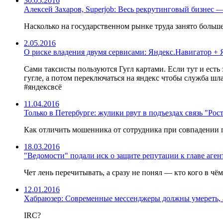
30.05.2016
Алексей Захаров, Superjob: Весь рекрутинговый бизнес —
Насколько на государственном рынке труда занято больше
2.05.2016
О риске владения двумя сервисами: Яндекс.Навигатор + 
Сами таксисты пользуются Гугл картами. Если тут и есть 
гугле, а потом переключаться на яндекс чтобы служба шла
#яндексвсё
11.04.2016
Только в Петербурге: жулики рвут в подъездах связь "Рос
Как отличить мошенника от сотрудника при совпадении 
18.03.2016
"Ведомости" подали иск о защите репутации к главе аге
Чет лень перечитывать, а сразу не понял — кто кого в чём
12.01.2016
Хабраюзер: Современные мессенджеры должны умереть, 
IRC?