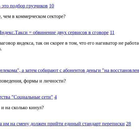
 это подбор грузчиков
10
, чем в коммерческом секторе?
Яндекс.Такси = обвинение двух сервисов в сговоре
11
заговор яндекса, так он скорее в том, что его нагиватор не рабо
.
телекома", а затем собирают с абонентов деньги "на восстановле
поведения, формы и личности?
нтства "Социальные сети"
4
 и на сколько кинул?
а им на смену должен прийти единый стандарт переписки
28