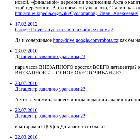
новой, «финальной» церемонии подписания Акта о капиту
этой церемонии. В это время он узнал, что, Сталин, как
http://ru.wikipedia.org/wiki/Суслопаров,_Иван_Алексеевич
17.02.2012
Google Drive запустится в ближайшее время
2
Да и содержимое
http://drive.google.com/robots.txt
как бы н
23.07.2010
Датацентр завалило ураганом
23
пара часов ВНЕЗАПНОГО простоя ВСЕГО датацентра? это 
ВНЕЗАПНОЕ И ПОЛНОЕ ОБЕСТОЧИВАНИЕ?
23.07.2010
Датацентр завалило ураганом
23
А что за упоминающиеся иногда недавнии аварии питания
22.07.2010
Датацентр завалило ураганом
23
в котором из ЦОДов Даталайна это было?
22.03.2010