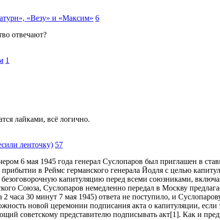
Сатурн», «Везу» и «Максим»
6
тво отвечают?
м
1
тся лайками, всё логично.
есили ленточку)
57
ечером 6 мая 1945 года генерал Суслопаров был приглашен в ст
 прибытии в Реймс германского генерала Йодля с целью капиту
а безоговорочную капитуляцию перед всеми союзниками, включа
кого Союза, Суслопаров немедленно передал в Москву предлагае
2 часа 30 минут 7 мая 1945) ответа не поступило, и Суслопарову
жность новой церемонии подписания акта о капитуляции, если эт
ий советскому представителю подписывать акт[1]. Как и предп