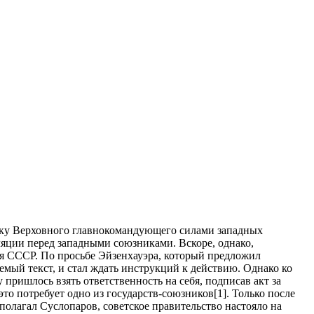
авку Верховного главнокомандующего силами западных
ляции перед западными союзниками. Вскоре, однако,
я СССР. По просьбе Эйзенхауэра, который предложил
мый текст, и стал ждать инструкций к действию. Однако ко
 пришлось взять ответственность на себя, подписав акт за
о потребует одно из государств-союзников[1]. Только после
олагал Суслопаров, советское правительство настояло на