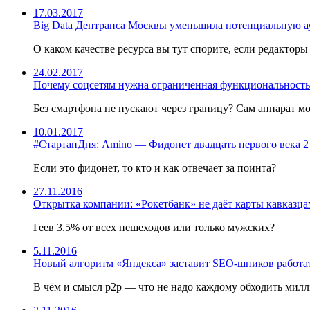
17.03.2017
Big Data Дептранса Москвы уменьшила потенциальную ау
О каком качестве ресурса вы тут спорите, если редакторы
24.02.2017
Почему соцсетям нужна ограниченная функциональность
Без смартфона не пускают через границу? Сам аппарат мо
10.01.2017
#СтартапДня: Amino — Фидонет двадцать первого века
2
Если это фидонет, то кто и как отвечает за поинта?
27.11.2016
Открытка компании: «Рокетбанк» не даёт карты кавказца
Геев 3.5% от всех пешеходов или только мужских?
5.11.2016
Новый алгоритм «Яндекса» заставит SEO-шников работат
В чём и смысл p2p — что не надо каждому обходить милл