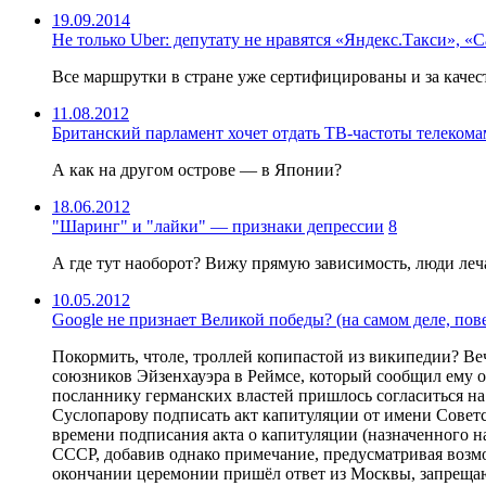
19.09.2014
Не только Uber: депутату не нравятся «Яндекс.Такси», «
Все маршрутки в стране уже сертифицированы и за качес
11.08.2012
Британский парламент хочет отдать ТВ-частоты телекома
А как на другом острове — в Японии?
18.06.2012
"Шаринг" и "лайки" — признаки депрессии
8
А где тут наоборот? Вижу прямую зависимость, люди леча
10.05.2012
Google не признает Великой победы? (на самом деле, пов
Покормить, чтоле, троллей копипастой из википедии? В
союзников Эйзенхауэра в Реймсе, который сообщил ему о
посланнику германских властей пришлось согласиться н
Суслопарову подписать акт капитуляции от имени Советс
времени подписания акта о капитуляции (назначенного на 
СССР, добавив однако примечание, предусматривая возмо
окончании церемонии пришёл ответ из Москвы, запрещающ