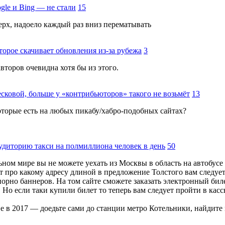
gle и Bing — не стали
15
ерх, надоело каждый раз вниз перематывать
торое скачивает обновления из-за рубежа
3
второв очевидна хотя бы из этого.
сковой, больше у «контрибьюторов» такого не возьмёт
13
которые есть на любых пикабу/хабро-подобных сайтах?
диторию такси на полмиллиона человек в день
50
льном мире вы не можете уехать из Москвы в область на автобус
 про какому адресу длиной в предложение Толстого вам следует 
 порно баннеров. На том сайте сможете заказать электронный биле
. Но если таки купили билет то теперь вам следует пройти в кас
ве в 2017 — доедьте сами до станции метро Котельники, найдит