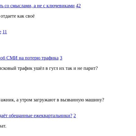
ь со смыслами, а не с ключевиками
42
отдаете как своё
е
11
алоб СМИ на потерю трафика
3
сковый трафик ушёл в гугл их так и не парит?
багажник, а утром загружают в вызванную машину?
даёт обещанные ежеквартальники?
2
ат.