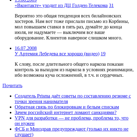
«Вконтакте» уходит из ДЦ Голден-Телекома
31
Вероятно это общая тенденция всех билайновских
хостеров. Нам вот тоже прислали письмо из Корбины,
мол повышаем ставки в пять раз, думайте до конца
июля, не надумаете — выключим все ваше
оборудование. Клиентов наверное слишком много.
16.07.2008
У Артемия Лебедева все хорошо (видео)
19
К слову, после длительного общего наркоза показан
контроль за выходом из наркоза в условиях реанимации,
ибо возможна куча осложнений, в т.ч. и сердечных.
Почитать
Создатель Prisma даёт советы по составлению резюме с
точки зрения нанимателя
Обратная связь по блокировкам и белым спискам
Зачем российский интернет ломают санкциями?
VPN для разработки — не проблема, проблема то, что
он нужен
ФСБ и Минздрав предупреждают (только их никто не
слушает)