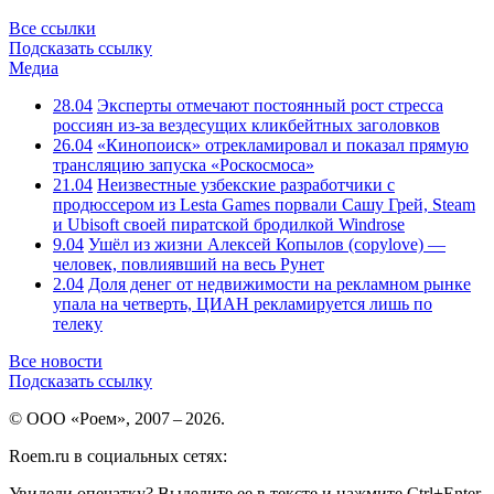
Все ссылки
Подсказать ссылку
Медиа
28.04
Эксперты отмечают постоянный рост стресса
россиян из-за вездесущих кликбейтных заголовков
26.04
«Кинопоиск» отрекламировал и показал прямую
трансляцию запуска «Роскосмоса»
21.04
Неизвестные узбекские разработчики с
продюссером из Lesta Games порвали Сашу Грей, Steam
и Ubisoft своей пиратской бродилкой Windrose
9.04
Ушёл из жизни Алексей Копылов (copylove) —
человек, повлиявший на весь Рунет
2.04
Доля денег от недвижимости на рекламном рынке
упала на четверть, ЦИАН рекламируется лишь по
телеку
Все новости
Подсказать ссылку
© ООО «Роем», 2007 – 2026.
Roem.ru в социальных сетях:
Увидели опечатку? Выделите ее в тексте и нажмите Ctrl+Enter.