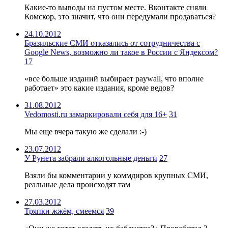
Какие-то выводы на пустом месте. Вконтакте сняли
Комскор, это значит, что они передумали продаваться?
24.10.2012
Бразильские СМИ отказались от сотрудничества с
Google News, возможно ли такое в России с Яндексом?
17
«все больше изданий выбирает paywall, что вполне
работает» это какие издания, кроме ведов?
31.08.2012
Vedomosti.ru замаркировали себя для 16+
31
Мы еще вчера такую же сделали :-)
23.07.2012
У Рунета забрали алкогольные деньги
27
Взяли бы комментарии у коммдиров крупных СМИ,
реальные дела происходят там
27.03.2012
Тряпки жжём, смеемся
39