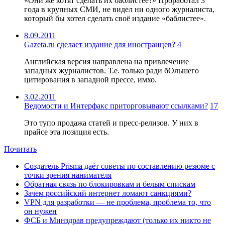
«Они же хотят сделать их баблистее?» Проработал 3
года в крупных СМИ, не видел ни одного журналиста,
который бы хотел сделать своё издание «баблистее».
8.09.2011
Gazeta.ru сделает издание для иностранцев?
4
Английская версия направлена на привлечение
западных журналистов. Т.е. только ради бОльшего
цитирования в западной прессе, имхо.
3.02.2011
Ведомости и Интерфакс приторговывают ссылками?
17
Это тупо продажа статей и пресс-релизов. У них в
прайсе эта позиция есть.
Почитать
Создатель Prisma даёт советы по составлению резюме с
точки зрения нанимателя
Обратная связь по блокировкам и белым спискам
Зачем российский интернет ломают санкциями?
VPN для разработки — не проблема, проблема то, что
он нужен
ФСБ и Минздрав предупреждают (только их никто не