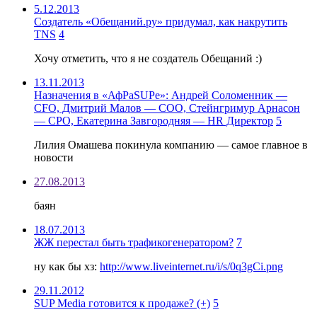
5.12.2013
Создатель «Обещаний.ру» придумал, как накрутить
TNS
4
Хочу отметить, что я не создатель Обещаний :)
13.11.2013
Назначения в «АфРаSUPе»: Андрей Соломенник —
CFO, Дмитрий Малов — COO, Стейнгримур Арнасон
— CPO, Екатерина Завгородняя — HR Директор
5
Лилия Омашева покинула компанию — самое главное в
новости
27.08.2013
баян
18.07.2013
ЖЖ перестал быть трафикогенератором?
7
ну как бы хз:
http://www.liveinternet.ru/i/s/0q3gCi.png
29.11.2012
SUP Media готовится к продаже? (+)
5