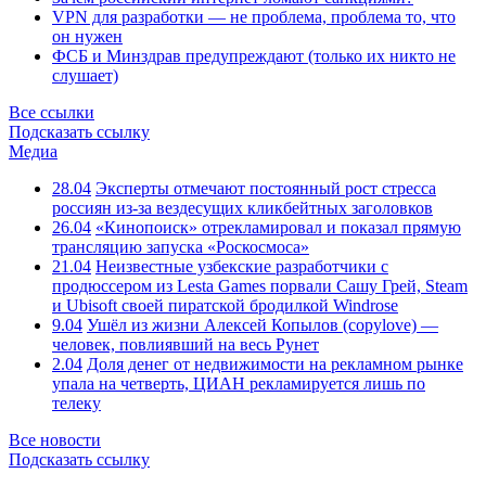
VPN для разработки — не проблема, проблема то, что
он нужен
ФСБ и Минздрав предупреждают (только их никто не
слушает)
Все ссылки
Подсказать ссылку
Медиа
28.04
Эксперты отмечают постоянный рост стресса
россиян из-за вездесущих кликбейтных заголовков
26.04
«Кинопоиск» отрекламировал и показал прямую
трансляцию запуска «Роскосмоса»
21.04
Неизвестные узбекские разработчики с
продюссером из Lesta Games порвали Сашу Грей, Steam
и Ubisoft своей пиратской бродилкой Windrose
9.04
Ушёл из жизни Алексей Копылов (copylove) —
человек, повлиявший на весь Рунет
2.04
Доля денег от недвижимости на рекламном рынке
упала на четверть, ЦИАН рекламируется лишь по
телеку
Все новости
Подсказать ссылку