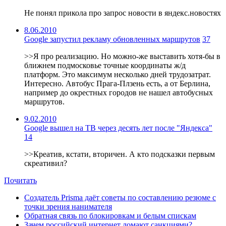
Не понял прикола про запрос новости в яндекс.новостях
8.06.2010
Google запустил рекламу обновленных маршрутов
37
>>Я про реализацию. Но можно-же выставить хотя-бы в
ближнем подмосковье точные координаты ж/д
платформ. Это максимум несколько дней трудозатрат.
Интересно. Автобус Прага-Плзень есть, а от Берлина,
например до окрестных городов не нашел автобусных
маршрутов.
9.02.2010
Google вышел на ТВ через десять лет после "Яндекса"
14
>>Креатив, кстати, вторичен. А кто подсказки первым
скреативил?
Почитать
Создатель Prisma даёт советы по составлению резюме с
точки зрения нанимателя
Обратная связь по блокировкам и белым спискам
Зачем российский интернет ломают санкциями?