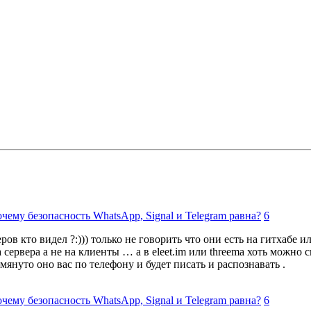
ему безопасность WhatsApp, Signal и Telegram равна?
6
кто видел ?:))) только не говорить что они есть на гитхабе или
 сервера а не на клиенты … а в eleet.im или threema хоть можно 
януто оно вас по телефону и будет писать и распознавать .
ему безопасность WhatsApp, Signal и Telegram равна?
6