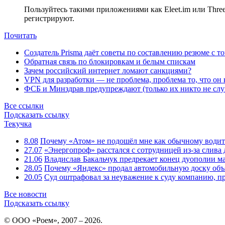
Пользуйтесь такими приложениями как Eleet.im или Three
регистрируют.
Почитать
Создатель Prisma даёт советы по составлению резюме с т
Обратная связь по блокировкам и белым спискам
Зачем российский интернет ломают санкциями?
VPN для разработки — не проблема, проблема то, что он
ФСБ и Минздрав предупреждают (только их никто не слу
Все ссылки
Подсказать ссылку
Текучка
8.08
Почему «Атом» не подошёл мне как обычному водит
27.07
«Энергопроф» расстался с сотрудницей из-за слив
21.06
Владислав Бакальчук предрекает конец дуополии м
28.05
Почему «Яндекс» продал автомобильную доску объя
20.05
Суд оштрафовал за неуважение к суду компанию, п
Все новости
Подсказать ссылку
© ООО «Роем», 2007 – 2026.