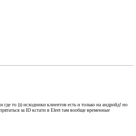
 где то ))) исходники клиентов есть и только на андройд! но
спрятаться за ID кстати в Eleet там вообще временные