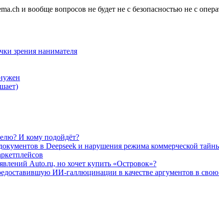
ma.ch и вообще вопросов не будет не с безопасностью не с опер
очки зрения нанимателя
 нужен
шает)
елю? И кому подойдёт?
а документов в Deepseek и нарушения режима коммерческой тайн
аркетплейсов
влений Auto.ru, но хочет купить «Островок»?
редоставившую ИИ-галлюцинации в качестве аргументов в свою