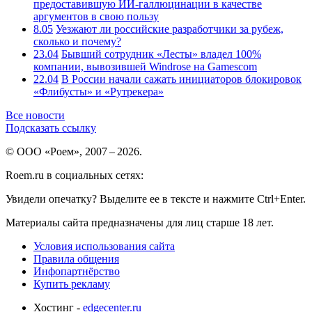
предоставившую ИИ-галлюцинации в качестве
аргументов в свою пользу
8.05
Уезжают ли российские разработчики за рубеж,
сколько и почему?
23.04
Бывший сотрудник «Лесты» владел 100%
компании, вывозившей Windrose на Gamescom
22.04
В России начали сажать инициаторов блокировок
«Флибусты» и «Рутрекера»
Все новости
Подсказать ссылку
© ООО «Роем», 2007 – 2026.
Roem.ru в социальных сетях:
Увидели опечатку? Выделите ее в тексте и нажмите Ctrl+Enter.
Материалы сайта предназначены для лиц старше 18 лет.
Условия использования сайта
Правила общения
Инфопартнёрство
Купить рекламу
Хостинг -
edgecenter.ru