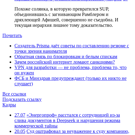
Похоже солянка, в которую превратился SUP,
объединившись с загнивающим Рамблером и
дряхлеющей Афишей, совершенно не съедобна. И
текущая иерархия лишнее тому доказательство.
Почитать
Создатель Prisma даёт советы по составлению резюме с
точки зрения нанимателя
Обратная связь по блокировкам и белым спискам
Зачем российский интернет ломают санкциями?
VPN для разработки — не проблема, проблема то, что
он нужен
ФСБ и Минздрав предупреждают (только их никто не
слушает)
Все ссылки
Подсказать ссылку
Кадры
27.07
«Энергопроф» расстался с сотрудницей из-за
слива документов в Deepseek и нарушения режима
коммерческой тайны
20.05
Суд оштрафовал за неуважение к суду компанию,