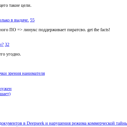
щего такие цели.
лько в выдаче.
55
го ПО => линукс поддерживает пиратсво. get the facts!
и?
32
его угодно.
очки зрения нанимателя
 нужен
шает)
а документов в Deepseek и нарушения режима коммерческой тайн