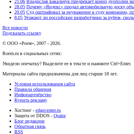
21.06
Владислав Бакальчук предрекает конец дуополии м
28.05
Почему «Яндекс» продал автомобильную доску объя
20.05
Суд оштрафовал за неуважение к суду компанию, п
8.05
Уезжают ли российские разработчики за рубеж, скол
Все новости
Подсказать ссылку
© ООО «Роем», 2007 – 2026.
Roem.ru в социальных сетях:
Увидели опечатку? Выделите ее в тексте и нажмите Ctrl+Enter.
Материалы сайта предназначены для лиц старше 18 лет.
Условия использования сайта
Правила общения
Инфопартнёрство
Купить рекламу
Хостинг -
edgecenter.ru
Защита от DDOS -
Qrator
Блог редакции
Обратная связь
RSS