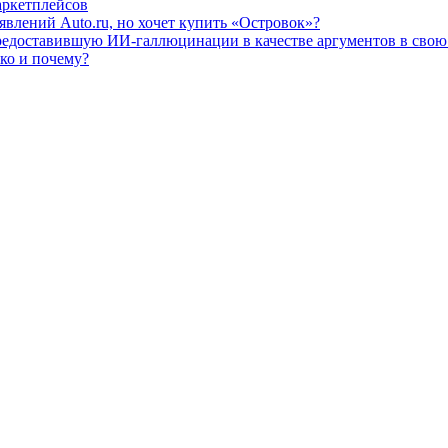
аркетплейсов
влений Auto.ru, но хочет купить «Островок»?
редоставившую ИИ-галлюцинации в качестве аргументов в свою
ько и почему?