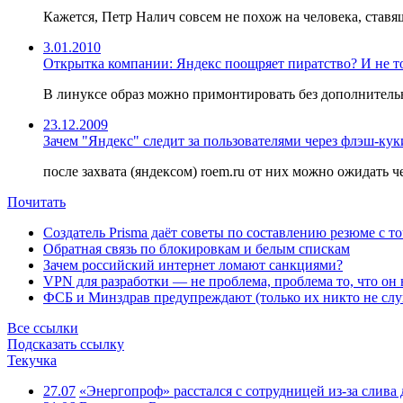
Кажется, Петр Налич совсем не похож на человека, ставя
3.01.2010
Открытка компании: Яндекс поощряет пиратство? И не то
В линуксе образ можно примонтировать без дополнительно
23.12.2009
Зачем "Яндекс" следит за пользователями через флэш-кук
после захвата (яндексом) roem.ru от них можно ожидать ч
Почитать
Создатель Prisma даёт советы по составлению резюме с т
Обратная связь по блокировкам и белым спискам
Зачем российский интернет ломают санкциями?
VPN для разработки — не проблема, проблема то, что он
ФСБ и Минздрав предупреждают (только их никто не слу
Все ссылки
Подсказать ссылку
Текучка
27.07
«Энергопроф» расстался с сотрудницей из-за слив