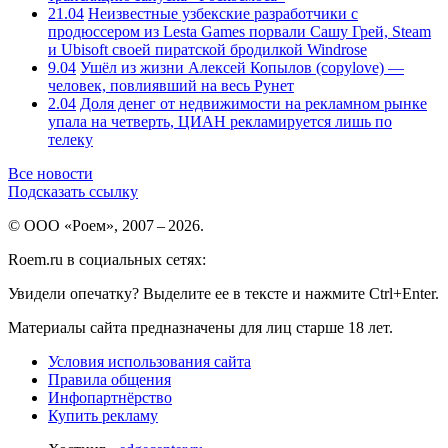
21.04
Неизвестные узбекские разработчики с
продюссером из Lesta Games порвали Сашу Грей, Steam
и Ubisoft своей пиратской бродилкой Windrose
9.04
Ушёл из жизни Алексей Копылов (copylove) —
человек, повлиявший на весь Рунет
2.04
Доля денег от недвижимости на рекламном рынке
упала на четверть, ЦИАН рекламируется лишь по
телеку
Все новости
Подсказать ссылку
© ООО «Роем», 2007 – 2026.
Roem.ru в социальных сетях:
Увидели опечатку? Выделите ее в тексте и нажмите Ctrl+Enter.
Материалы сайта предназначены для лиц старше 18 лет.
Условия использования сайта
Правила общения
Инфопартнёрство
Купить рекламу