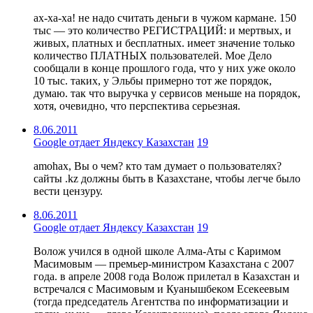
ах-ха-ха! не надо считать деньги в чужом кармане. 150
тыс — это количество РЕГИСТРАЦИЙ: и мертвых, и
живых, платных и бесплатных. имеет значение только
количество ПЛАТНЫХ пользователей. Мое Дело
сообщали в конце прошлого года, что у них уже около
10 тыс. таких, у Эльбы примерно тот же порядок,
думаю. так что выручка у сервисов меньше на порядок,
хотя, очевидно, что перспектива серьезная.
8.06.2011
Google отдает Яндексу Казахстан
19
amohax, Вы о чем? кто там думает о пользователях?
сайты .kz должны быть в Казахстане, чтобы легче было
вести цензуру.
8.06.2011
Google отдает Яндексу Казахстан
19
Волож учился в одной школе Алма-Аты с Каримом
Масимовым — премьер-министром Казахстана с 2007
года. в апреле 2008 года Волож прилетал в Казахстан и
встречался с Масимовым и Куанышбеком Есекеевым
(тогда председатель Агентства по информатизации и