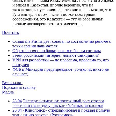
связи, ныне — глава Казахтелекома). после этого Яндекс
и зашел в Казахстан, вполне вероятно, что на
эксклюзивных условиях. так что вполне возможно, что
Гугл выперли в том числе и по конъюктурным
соображениям, это Казахстан — тут многое значат
личные договоренности и землячество.
Почитать
Создатель Prisma даёт советы по составлению резюме с
точки зрения нанимателя
Обратная связь по блокировкам и белым спискам
Зачем российский интернет ломают санкциями?
VPN для разработки — не проблема, проблема то, что
он нужен
ФСБ и Минздрав предупреждают (только их никто не
слушает)
Все ссылки
Подсказать ссылку
Медиа
28.04
Эксперты отмечают постоянный рост стресса
россиян из-за вездесущих кликбейтных заголовков
26.04
«Кинопоиск» отрекламировал и показал прямую
трансляцию запуска «Роскосмоса»