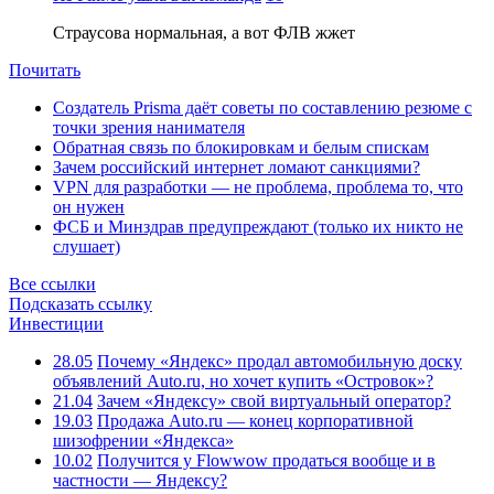
Страусова нормальная, а вот ФЛВ жжет
Почитать
Создатель Prisma даёт советы по составлению резюме с
точки зрения нанимателя
Обратная связь по блокировкам и белым спискам
Зачем российский интернет ломают санкциями?
VPN для разработки — не проблема, проблема то, что
он нужен
ФСБ и Минздрав предупреждают (только их никто не
слушает)
Все ссылки
Подсказать ссылку
Инвестиции
28.05
Почему «Яндекс» продал автомобильную доску
объявлений Auto.ru, но хочет купить «Островок»?
21.04
Зачем «Яндексу» свой виртуальный оператор?
19.03
Продажа Auto.ru — конец корпоративной
шизофрении «Яндекса»
10.02
Получится у Flowwow продаться вообще и в
частности — Яндексу?