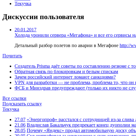
Текучка
Дискуссии пользователя
20.01.2017
Холода уронили сервера «Мегафона» и все его сервисы на
Детальный разбор полетов по аварии в Мегафоне
http://
Почитать
Создатель Prisma даёт советы по составлению резюме с т
Обратная связь по блокировкам и белым спискам
Зачем российский интернет ломают санкциями?
VPN для разработки — не проблема, проблема то, что он
ФСБ и Минздрав предупреждают (только их никто не слу
Все ссылки
Подсказать ссылку
Текучка
27.07
«Энергопроф» расстался с сотрудницей из-за слив
21.06
Владислав Бакальчук предрекает конец дуополии м
28.05
Почему «Яндекс» продал автомобильную доску объя
20.05
Суд оштрафовал за неуважение к суду компанию, п