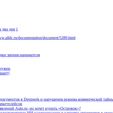
 два дня
1
www.alldc.ru/documentation/document/5289.html
очки зрения нанимателя
 нужен
шает)
а документов в Deepseek и нарушения режима коммерческой тайн
аркетплейсов
влений Auto.ru, но хочет купить «Островок»?
редоставившую ИИ-галлюцинации в качестве аргументов в свою