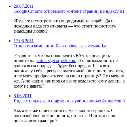
29.07.2011
Google Chrome отправляет контент страниц в индекс?
91
2Psycho: и смотреть что он родимый передаёт. Да и
исходики ведь его открыты — что стоит посмотреть
знающим людям?
17.06.2011
Открытка компании: Блокировка за костыль
14
>>Для того, чтобы подключить RSS-трансляцию,
пишите на
partners@corp.vk.com
. Эта возможность не
дается всем подряд — будет беспорядок Т.е. я вот
написал у себя в ресурсе вменяемый твит, пост, новость,
и не могу пробросить его на свою страницу? Ну смешно
же. А по каким критериям вы определяете кому давать, а
кому не давать?
8.06.2011
Яндекс поддержал стартап для учета личных финансов
8
Хм, а как же ориентация на массовость сервисов. С
логинзой ещё можно понять, но тут… Или там свои
цели долгоиграющие?