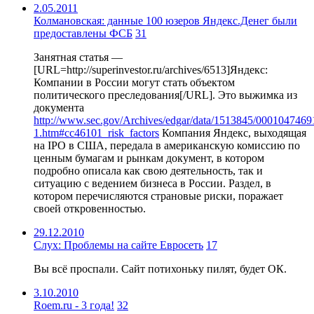
2.05.2011
Колмановская: данные 100 юзеров Яндекс.Денег были
предоставлены ФСБ
31
Занятная статья —
[URL=http://superinvestor.ru/archives/6513]Яндекс:
Компании в России могут стать объектом
политического преследования[/URL]. Это выжимка из
документа
http://www.sec.gov/Archives/edgar/data/1513845/000104746
1.htm#cc46101_risk_factors
Компания Яндекс, выходящая
на IPO в США, передала в американскую комиссию по
ценным бумагам и рынкам документ, в котором
подробно описала как свою деятельность, так и
ситуацию с ведением бизнеса в России. Раздел, в
котором перечисляются страновые риски, поражает
своей откровенностью.
29.12.2010
Слух: Проблемы на сайте Евросеть
17
Вы всё проспали. Сайт потихоньку пилят, будет ОК.
3.10.2010
Roem.ru - 3 года!
32