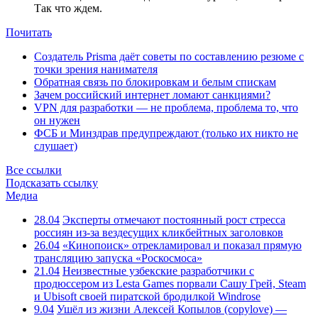
Так что ждем.
Почитать
Создатель Prisma даёт советы по составлению резюме с
точки зрения нанимателя
Обратная связь по блокировкам и белым спискам
Зачем российский интернет ломают санкциями?
VPN для разработки — не проблема, проблема то, что
он нужен
ФСБ и Минздрав предупреждают (только их никто не
слушает)
Все ссылки
Подсказать ссылку
Медиа
28.04
Эксперты отмечают постоянный рост стресса
россиян из-за вездесущих кликбейтных заголовков
26.04
«Кинопоиск» отрекламировал и показал прямую
трансляцию запуска «Роскосмоса»
21.04
Неизвестные узбекские разработчики с
продюссером из Lesta Games порвали Сашу Грей, Steam
и Ubisoft своей пиратской бродилкой Windrose
9.04
Ушёл из жизни Алексей Копылов (copylove) —