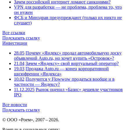
Зачем российский интернет ломают санкциями?
VPN для разработки — не проблема, проблема то, что
он нужен
ФСБ и Минздрав предупреждают (только их никто не
слушает)
Все ссылки
Подсказать ссылку
Инвестиции
28.05
Почему «Яндекс» продал автомобильную доску
объявлений Auto.ru, но хочет купить «Островок»?
21.04
Зачем «Яндексу» свой виртуальный оператор?
19.03
Продажа Auto.ru — конец корпоративной
шизофрении «Яндекса»
10.02
Получится у Flowwow продаться вообще и в
частности — Яндексу?
11.12.2025
Рынок оценил «Базис» дешевле участников
IPO
Все новости
Подсказать ссылку
© ООО «Роем», 2007 – 2026.
Roem.ru в социальных сетях: