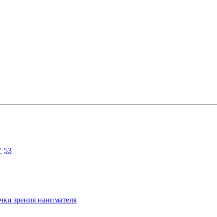
"
53
очки зрения нанимателя