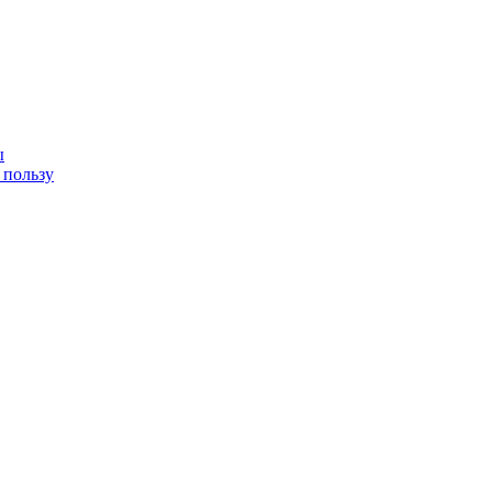
ы
 пользу