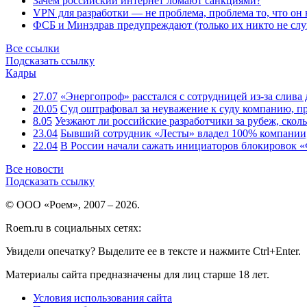
Зачем российский интернет ломают санкциями?
VPN для разработки — не проблема, проблема то, что он
ФСБ и Минздрав предупреждают (только их никто не слу
Все ссылки
Подсказать ссылку
Кадры
27.07
«Энергопроф» расстался с сотрудницей из-за слив
20.05
Суд оштрафовал за неуважение к суду компанию, п
8.05
Уезжают ли российские разработчики за рубеж, скол
23.04
Бывший сотрудник «Лесты» владел 100% компании
22.04
В России начали сажать инициаторов блокировок «
Все новости
Подсказать ссылку
© ООО «Роем», 2007 – 2026.
Roem.ru в социальных сетях:
Увидели опечатку? Выделите ее в тексте и нажмите Ctrl+Enter.
Материалы сайта предназначены для лиц старше 18 лет.
Условия использования сайта