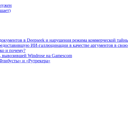
 нужен
шает)
а документов в Deepseek и нарушения режима коммерческой тайн
редоставившую ИИ-галлюцинации в качестве аргументов в свою
ько и почему?
, вывозившей Windrose на Gamescom
Флибусты» и «Рутрекера»